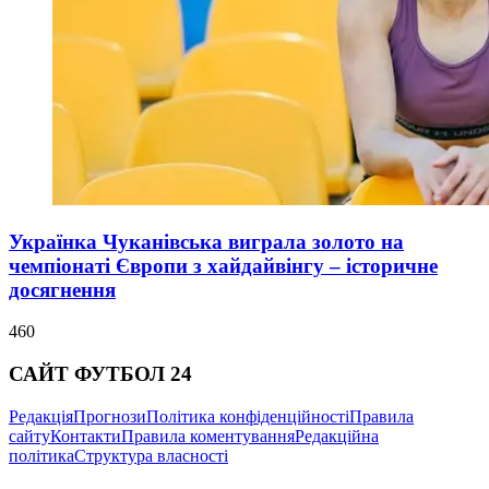
Українка Чуканівська виграла золото на
чемпіонаті Європи з хайдайвінгу – історичне
досягнення
460
САЙТ ФУТБОЛ 24
Редакція
Прогнози
Політика конфіденційності
Правила
сайту
Контакти
Правила коментування
Редакційна
політика
Структура власності