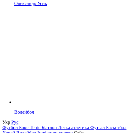
Олександр Усик
Волейбол
Укр
Рус
Футбол
Бокс
Теніс
Біатлон
Легка атлетика
Футзал
Баскетбол
Хокей
Волейбол
Інші види спорту
Сайт