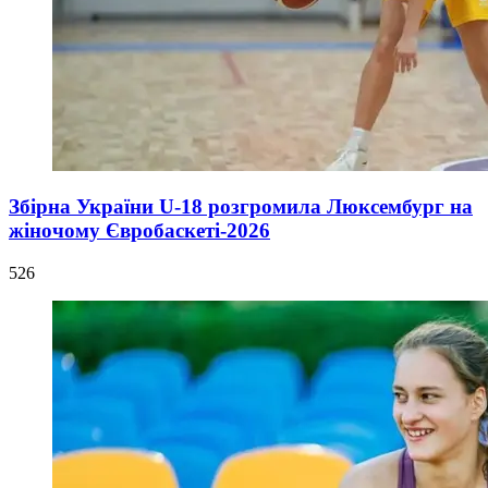
Збірна України U-18 розгромила Люксембург на
жіночому Євробаскеті-2026
526