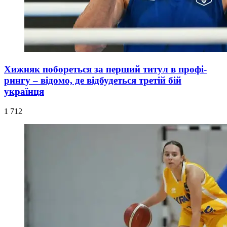
Хижняк побореться за перший титул в профі-
рингу – відомо, де відбудеться третій бій
українця
1 712