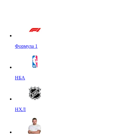
Формула 1
НБА
НХЛ