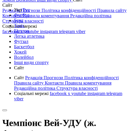
Сайт
Укр
Рус
Редакція
Прогнози
Політика конфіденційності
Правила сайту
Футбол
Контакти
Правила коментування
Редакційна політика
Бокс
Структура власності
Теніс
Соціальні мережі
Біатлон
facebook
x
youtube
instagram
telegram
viber
Легка атлетика
Футзал
Баскетбол
Хокей
Волейбол
Інші види спорту
Сайт
Сайт
Редакція
Прогнози
Політика конфіденційності
Правила сайту
Контакти
Правила коментування
Редакційна політика
Структура власності
Соціальні мережі
facebook
x
youtube
instagram
telegram
viber
Чемпіонс Вей-УДУ (ж.