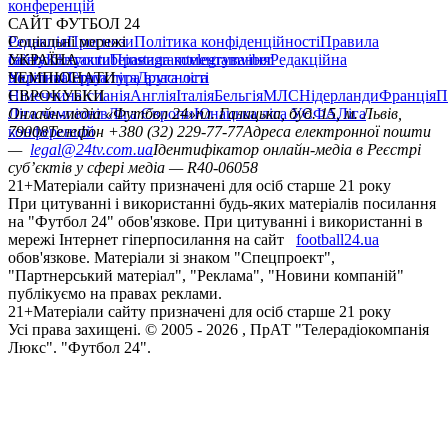
конференцій
САЙТ ФУТБОЛ 24
Редакція
Соціальні мережі
Прогнози
Політика конфіденційності
Правила
сайту
facebook
УКРАЇНА
Контакти
x
youtube
Правила коментування
instagram
telegram
viber
Редакційна
політика
Україна
ЧЕМПІОНАТИ
Перша ліга
Структура власності
Друга ліга
Німеччина
ЄВРОКУБКИ
Іспанія
Англія
Італія
Бельгія
МЛС
Нідерланди
Франція
П
Ліга чемпіонів
Онлайн-медіа «Футбол 24»
Ліга Європи
Юнацька ліга УЄФА
пл. Галицька, буд. 15, м. Львів,
Ліга
конференцій
79008
Телефон +380 (32) 229-77-77
Адреса електронної пошти
—
legal@24tv.com.ua
Ідентифікатор онлайн-медіа в Реєстрі
суб’єктів у сфері медіа — R40-06058
21+
Матеріали сайту призначені для осіб старше 21 року
При цитуванні і використанні будь-яких матеріалів посилання
на "Футбол 24" обов'язкове. При цитуванні і використанні в
мережі Інтернет гіперпосилання на сайт
football24.ua
обов'язкове. Матеріали зі знаком "Спецпроект",
"Партнерський матеріал", "Реклама", "Новини компаній"
публікуємо на правах реклами.
21+
Матеріали сайту призначені для осіб старше 21 року
Усi права захищенi. © 2005 -
2026
, ПрАТ "Телерадіокомпанія
Люкс". "Футбол 24".