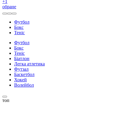
+
1
обране
Футбол
Бокс
Теніс
Футбол
Бокс
Теніс
Біатлон
Легка атлетика
Футзал
Баскетбол
Хокей
Волейбол
топ