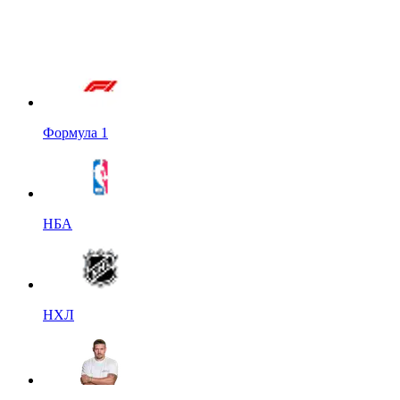
Формула 1
НБА
НХЛ