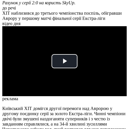
Рахунок у серії 2:0 на користь SkyUp.
до речі
ХІТ наблизився до третього чемпіонства поспіль, обігравши
Аврору у першому матчі фінальної серії Екстра-ліги
відео дня
Play
Video
реклама
Київський ХІТ домігся другої перемоги над Авророю у
другому поєдинку серії за золото Екстра-ліги. Чинні чемпіони
двічі були змушені наздоганяти суперників і з честю із
завданням справлялися, а на 34-й хвилині зусиллями