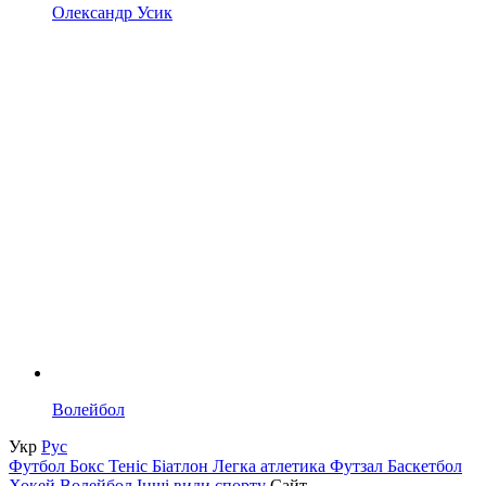
Олександр Усик
Волейбол
Укр
Рус
Футбол
Бокс
Теніс
Біатлон
Легка атлетика
Футзал
Баскетбол
Хокей
Волейбол
Інші види спорту
Сайт