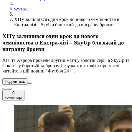
Футзал
ХІТу залишився один крок до нового чемпіонства в
Екстра-лізі – SkyUp близький до виграшу бронзи
ХІТу залишився один крок до нового
чемпіонства в Екстра-лізі – SkyUp близький до
виграшу бронзи
ХІТ та Аврора провели другий матч у золотій серії, а SkyUp та
Сокіл – у боротьбі за бронзу. Результати та звіти про матчі –
читайте в цій новині "Футбол 24+".
Поділитись
0
коментарі