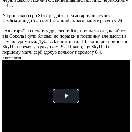
Чернявського забили гол, який виявився для них переможним
–
3:2.
У
бронзовій серії SkyUp здобув неймовірну перемогу з
камбеком над Соколом і теж повів у загальному рахунку 2:0.
"Авіатори" на початку другого тайму пропустили другий гол
від Сокола і були близькі до поразки в поєдинку, але змогли в
гру повернутися. Дубль Джонні та гол Шаропіньйо принесли
SkyUp перемогу з рахунком 3:2. Цікаво, що SkyUp і в
першому матчі серії здобув вольову перемогу 8:4.
відео дня
Play
Video