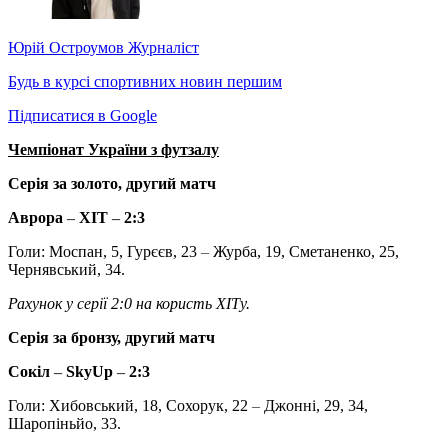
Юрій Остроумов
Журналіст
Будь в курсі спортивних новин першим
Підписатися в Google
Чемпіонат України з футзалу
Серія за золото, другий матч
Аврора
–
ХІТ
–
2:3
Голи: Моспан, 5, Гурєєв, 23
–
Журба, 19, Сметаненко, 25,
Чернявський, 34.
Рахунок у серії 2:0 на користь ХІТу.
Серія за бронзу, другий матч
Сокіл
–
SkyUp
–
2:3
Голи: Хибовський, 18, Сохорук, 22
–
Джонні, 29, 34,
Шаропіньйо, 33.