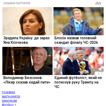
головна
матч-центр
прогнози
футбол +