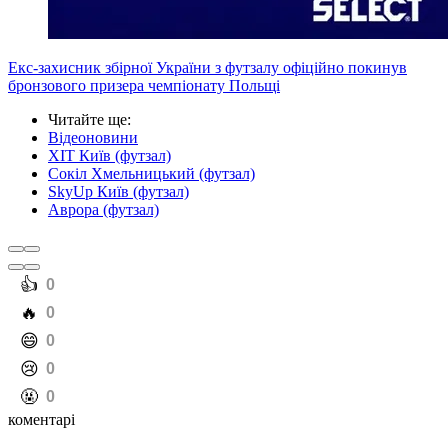
Екс-захисник збірної України з футзалу офіційно покинув
бронзового призера чемпіонату Польщі
Читайте ще
:
Відеоновини
ХІТ Київ (футзал)
Сокіл Хмельницький (футзал)
SkyUp Київ (футзал)
Аврора (футзал)
️👍
0
️🔥
0
️😄
0
️😢
0
️🤬
0
коментарі