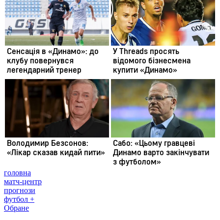
головна
матч-центр
прогнози
футбол +
Обране