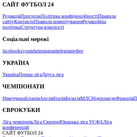
САЙТ ФУТБОЛ 24
Редакція
Прогнози
Політика конфіденційності
Правила
сайту
Контакти
Правила коментування
Редакційна
політика
Структура власності
Соціальні мережі
facebook
x
youtube
instagram
telegram
viber
УКРАЇНА
Україна
Перша ліга
Друга ліга
ЧЕМПІОНАТИ
Німеччина
Іспанія
Англія
Італія
Бельгія
МЛС
Нідерланди
Франція
П
ЄВРОКУБКИ
Ліга чемпіонів
Ліга Європи
Юнацька ліга УЄФА
Ліга
конференцій
САЙТ ФУТБОЛ 24