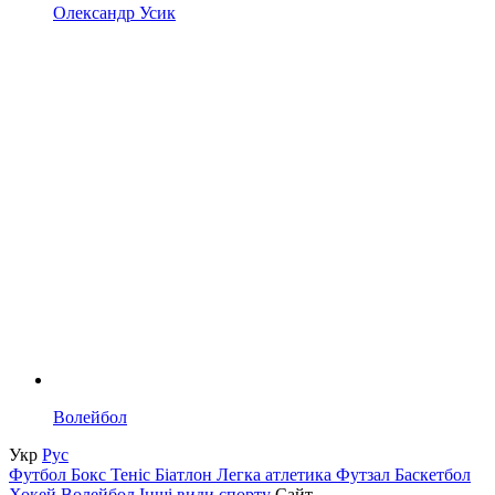
Олександр Усик
Волейбол
Укр
Рус
Футбол
Бокс
Теніс
Біатлон
Легка атлетика
Футзал
Баскетбол
Хокей
Волейбол
Інші види спорту
Сайт