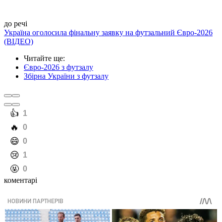
до речі
Україна оголосила фінальну заявку на футзальний Євро-2026
(ВІДЕО)
Читайте ще
:
Євро-2026 з футзалу
Збірна України з футзалу
️👍
1
️🔥
0
️😄
0
️😢
1
️🤬
0
коментарі