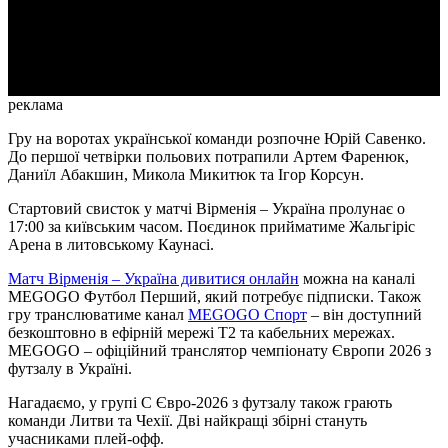
Video
реклама
Гру на воротах української команди розпочне Юрій Савенко.
До першої четвірки польових потрапили Артем Фаренюк,
Даниїл Абакшин, Микола Микитюк та Ігор Корсун.
Стартовий свисток у матчі Вірменія – Україна пролунає о
17:00 за київським часом. Поєдинок прийматиме Жальгіріс
Арена в литовському Каунасі.
Матч Вірменія – Україна дивитися онлайн
можна на каналі
MEGOGO Футбол Перший, який потребує підписки. Також
гру транслюватиме канал
MEGOGO Спорт
– він доступний
безкоштовно в ефірній мережі Т2 та кабельних мережах.
MEGOGO – офіційний транслятор чемпіонату Європи 2026 з
футзалу в Україні.
Нагадаємо, у групі С Євро-2026 з футзалу також грають
команди Литви та Чехії. Дві найкращі збірні стануть
учасниками плей-офф.