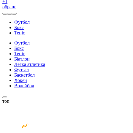
+
1
обране
Футбол
Бокс
Теніс
Футбол
Бокс
Теніс
Біатлон
Легка атлетика
Футзал
Баскетбол
Хокей
Волейбол
топ