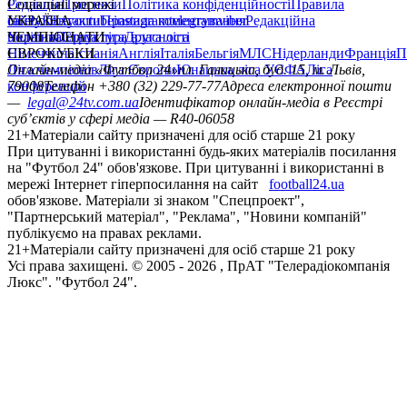
Редакція
Соціальні мережі
Прогнози
Політика конфіденційності
Правила
сайту
facebook
УКРАЇНА
Контакти
x
youtube
Правила коментування
instagram
telegram
viber
Редакційна
політика
Україна
ЧЕМПІОНАТИ
Перша ліга
Структура власності
Друга ліга
Німеччина
ЄВРОКУБКИ
Іспанія
Англія
Італія
Бельгія
МЛС
Нідерланди
Франція
П
Ліга чемпіонів
Онлайн-медіа «Футбол 24»
Ліга Європи
Юнацька ліга УЄФА
пл. Галицька, буд. 15, м. Львів,
Ліга
конференцій
79008
Телефон +380 (32) 229-77-77
Адреса електронної пошти
—
legal@24tv.com.ua
Ідентифікатор онлайн-медіа в Реєстрі
суб’єктів у сфері медіа — R40-06058
21+
Матеріали сайту призначені для осіб старше 21 року
При цитуванні і використанні будь-яких матеріалів посилання
на "Футбол 24" обов'язкове. При цитуванні і використанні в
мережі Інтернет гіперпосилання на сайт
football24.ua
обов'язкове. Матеріали зі знаком "Спецпроект",
"Партнерський матеріал", "Реклама", "Новини компаній"
публікуємо на правах реклами.
21+
Матеріали сайту призначені для осіб старше 21 року
Усi права захищенi. © 2005 -
2026
, ПрАТ "Телерадіокомпанія
Люкс". "Футбол 24".