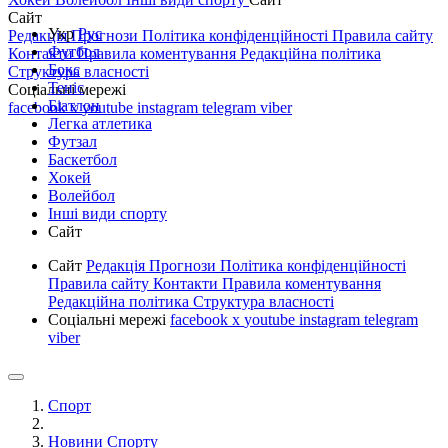
Сайт
Укр
Рус
Редакція
Прогнози
Політика конфіденційності
Правила сайту
Футбол
Контакти
Правила коментування
Редакційна політика
Бокс
Структура власності
Теніс
Соціальні мережі
Біатлон
facebook
x
youtube
instagram
telegram
viber
Легка атлетика
Футзал
Баскетбол
Хокей
Волейбол
Інші види спорту
Сайт
Сайт
Редакція
Прогнози
Політика конфіденційності
Правила сайту
Контакти
Правила коментування
Редакційна політика
Структура власності
Соціальні мережі
facebook
x
youtube
instagram
telegram
viber
Спорт
Новини Спорту