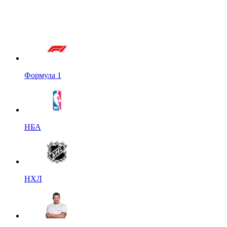
Формула 1
НБА
НХЛ