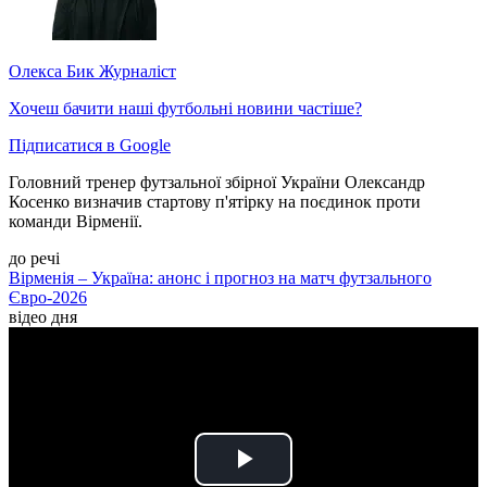
Олекса Бик
Журналіст
Хочеш бачити наші футбольні новини частіше?
Підписатися в Google
Головний тренер футзальної збірної України Олександр
Косенко визначив стартову п'ятірку на поєдинок проти
команди Вірменії.
до речі
Вірменія – Україна: анонс і прогноз на матч футзального
Євро-2026
відео дня
Play