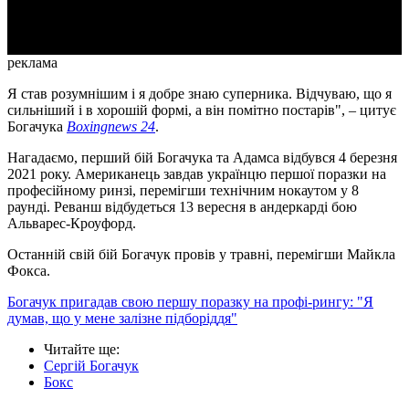
Video
реклама
Я став розумнішим і я добре знаю суперника. Відчуваю, що я
сильніший і в хорошій формі, а він помітно постарів", – цитує
Богачука
Boxingnews 24
.
Нагадаємо, перший бій Богачука та Адамса відбувся 4 березня
2021 року. Американець завдав українцю першої поразки на
професійному ринзі, перемігши технічним нокаутом у 8
раунді. Реванш відбудеться 13 вересня в андеркарді бою
Альварес-Кроуфорд.
Останній свій бій Богачук провів у травні, перемігши Майкла
Фокса.
Богачук пригадав свою першу поразку на профі-рингу: "Я
думав, що у мене залізне підборіддя"
Читайте ще
:
Сергій Богачук
Бокс