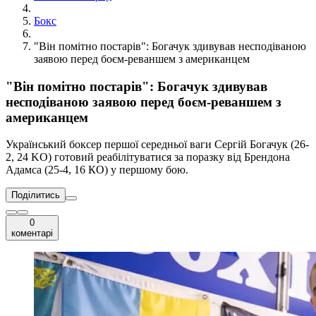
Бокс
"Він помітно постарів": Богачук здивував несподіваною
заявою перед боєм-реваншем з американцем
"Він помітно постарів": Богачук здивував
несподіваною заявою перед боєм-реваншем з
американцем
Український боксер першої середньої ваги Сергій Богачук (26-
2, 24 KO) готовий реабілітуватися за поразку від Брендона
Адамса (25-4, 16 КО) у першому бою.
Поділитись
0
коментарі