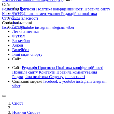
Сайт
Укр
Рус
Редакція
Прогнози
Політика конфіденційності
Правила сайту
Футбол
Контакти
Правила коментування
Редакційна політика
Бокс
Структура власності
Теніс
Соціальні мережі
Біатлон
facebook
x
youtube
instagram
telegram
viber
Легка атлетика
Футзал
Баскетбол
Хокей
Волейбол
Інші види спорту
Сайт
Сайт
Редакція
Прогнози
Політика конфіденційності
Правила сайту
Контакти
Правила коментування
Редакційна політика
Структура власності
Соціальні мережі
facebook
x
youtube
instagram
telegram
viber
Спорт
Новини Спорту