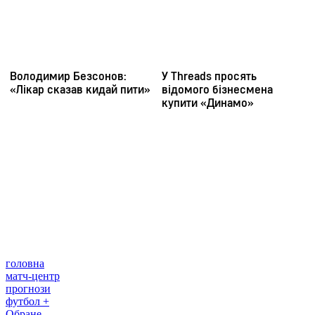
головна
матч-центр
прогнози
футбол +
Обране
САЙТ ФУТБОЛ 24
Редакція
Прогнози
Політика конфіденційності
Правила
сайту
Контакти
Правила коментування
Редакційна
політика
Структура власності
Соціальні мережі
facebook
x
youtube
instagram
telegram
viber