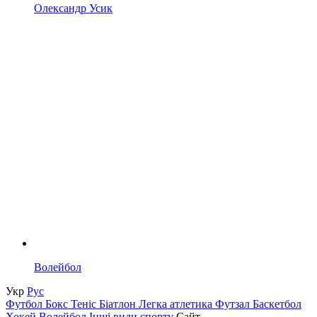
Олександр Усик
Волейбол
Укр
Рус
Футбол
Бокс
Теніс
Біатлон
Легка атлетика
Футзал
Баскетбол
Хокей
Волейбол
Інші види спорту
Сайт