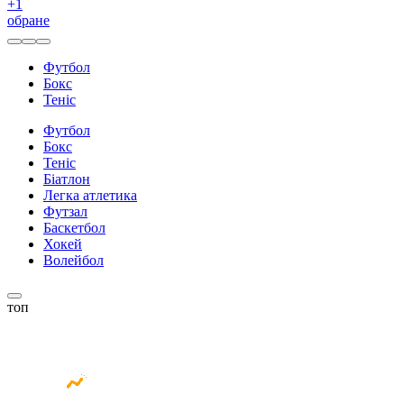
+
1
обране
Футбол
Бокс
Теніс
Футбол
Бокс
Теніс
Біатлон
Легка атлетика
Футзал
Баскетбол
Хокей
Волейбол
топ