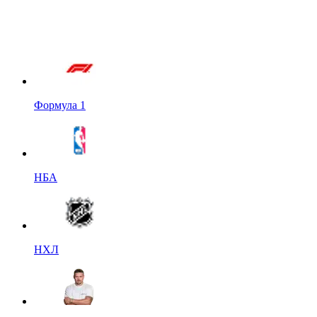
Формула 1
НБА
НХЛ