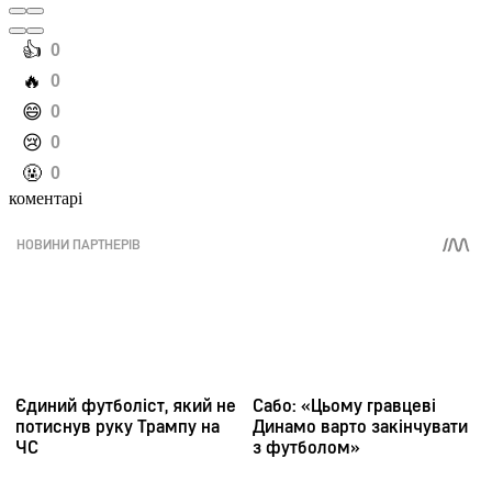
️👍
0
️🔥
0
️😄
0
️😢
0
️🤬
0
коментарі