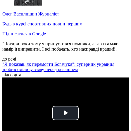
Олег Василишин
Журналіст
Будь в курсі спортивних новин першим
Підписатися в Google
"Чотири роки тому я припустився помилки, а зараз я маю
намір її виправити. І всі побачать, хто насправді кращий.
до речі
"Я показав, як перемогти Богачука": суперник українця
зробив сміливу заяву перед реваншем
відео дня
Play