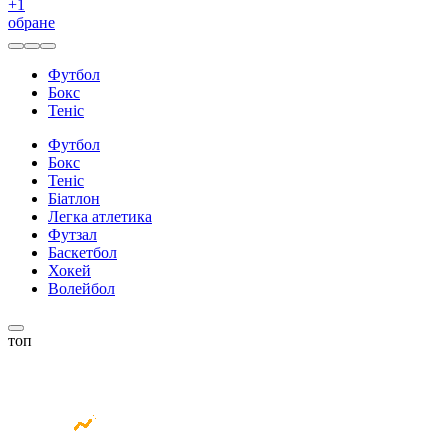
+
1
обране
Футбол
Бокс
Теніс
Футбол
Бокс
Теніс
Біатлон
Легка атлетика
Футзал
Баскетбол
Хокей
Волейбол
топ