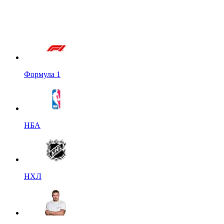
Формула 1
НБА
НХЛ