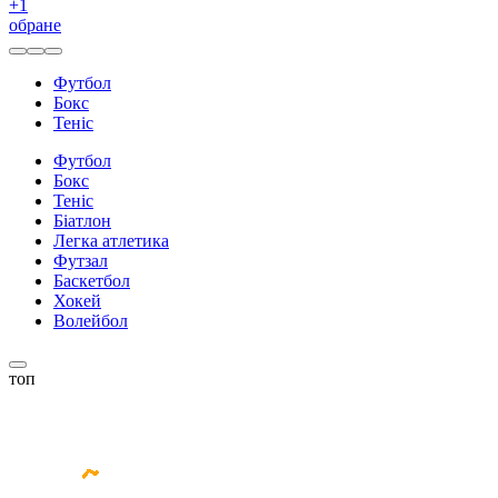
+
1
обране
Футбол
Бокс
Теніс
Футбол
Бокс
Теніс
Біатлон
Легка атлетика
Футзал
Баскетбол
Хокей
Волейбол
топ