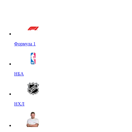
Формула 1
НБА
НХЛ