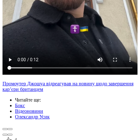
Промоутер Джошуа відреагував на новину щодо завершення
кар’єри британцем
Читайте ще
:
Бокс
Відеоновини
Олександр Усик