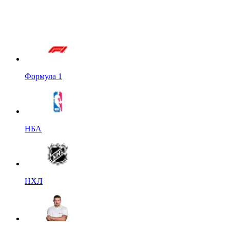
Формула 1
НБА
НХЛ