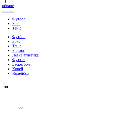
+
1
обране
Футбол
Бокс
Теніс
Футбол
Бокс
Теніс
Біатлон
Легка атлетика
Футзал
Баскетбол
Хокей
Волейбол
топ