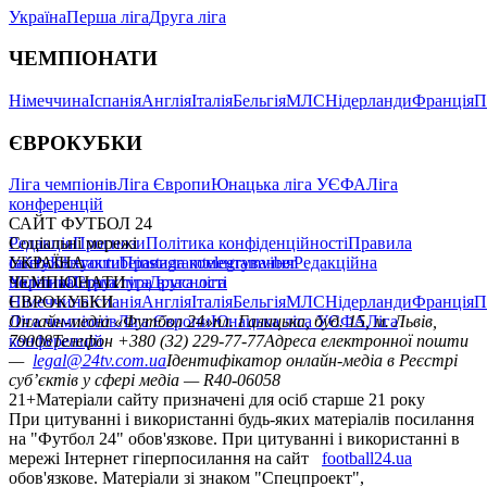
Україна
Перша ліга
Друга ліга
ЧЕМПІОНАТИ
Німеччина
Іспанія
Англія
Італія
Бельгія
МЛС
Нідерланди
Франція
П
ЄВРОКУБКИ
Ліга чемпіонів
Ліга Європи
Юнацька ліга УЄФА
Ліга
конференцій
САЙТ ФУТБОЛ 24
Редакція
Соціальні мережі
Прогнози
Політика конфіденційності
Правила
сайту
facebook
УКРАЇНА
Контакти
x
youtube
Правила коментування
instagram
telegram
viber
Редакційна
політика
Україна
ЧЕМПІОНАТИ
Перша ліга
Структура власності
Друга ліга
Німеччина
ЄВРОКУБКИ
Іспанія
Англія
Італія
Бельгія
МЛС
Нідерланди
Франція
П
Ліга чемпіонів
Онлайн-медіа «Футбол 24»
Ліга Європи
Юнацька ліга УЄФА
пл. Галицька, буд. 15, м. Львів,
Ліга
конференцій
79008
Телефон +380 (32) 229-77-77
Адреса електронної пошти
—
legal@24tv.com.ua
Ідентифікатор онлайн-медіа в Реєстрі
суб’єктів у сфері медіа — R40-06058
21+
Матеріали сайту призначені для осіб старше 21 року
При цитуванні і використанні будь-яких матеріалів посилання
на "Футбол 24" обов'язкове. При цитуванні і використанні в
мережі Інтернет гіперпосилання на сайт
football24.ua
обов'язкове. Матеріали зі знаком "Спецпроект",