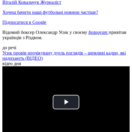
Віталій Ковальчук
Журналіст
Хочеш бачити наші футбольні новини частіше?
Підписатися в Google
Відомий боксер Олександр Усик у своєму
Instagram
привітав
українців з Різдвом.
до речі
Усик провів неочікувану дуель поглядів – щемливі кадри, які
надихають (ВІДЕО)
відео дня
Play
Video