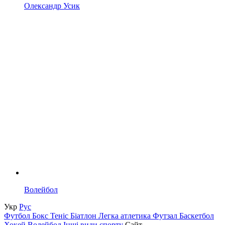
Олександр Усик
Волейбол
Укр
Рус
Футбол
Бокс
Теніс
Біатлон
Легка атлетика
Футзал
Баскетбол
Хокей
Волейбол
Інші види спорту
Сайт