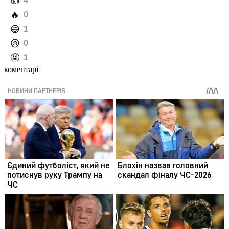
️👍
4
️🔥
0
️😄
1
️😢
0
️🤬
1
коментарі