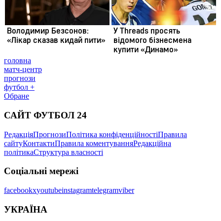
головна
матч-центр
прогнози
футбол +
Обране
САЙТ ФУТБОЛ 24
Редакція
Прогнози
Політика конфіденційності
Правила
сайту
Контакти
Правила коментування
Редакційна
політика
Структура власності
Соціальні мережі
facebook
x
youtube
instagram
telegram
viber
УКРАЇНА