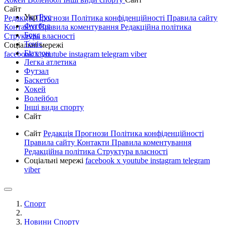
Сайт
Укр
Рус
Редакція
Прогнози
Політика конфіденційності
Правила сайту
Футбол
Контакти
Правила коментування
Редакційна політика
Бокс
Структура власності
Теніс
Соціальні мережі
Біатлон
facebook
x
youtube
instagram
telegram
viber
Легка атлетика
Футзал
Баскетбол
Хокей
Волейбол
Інші види спорту
Сайт
Сайт
Редакція
Прогнози
Політика конфіденційності
Правила сайту
Контакти
Правила коментування
Редакційна політика
Структура власності
Соціальні мережі
facebook
x
youtube
instagram
telegram
viber
Спорт
Новини Спорту