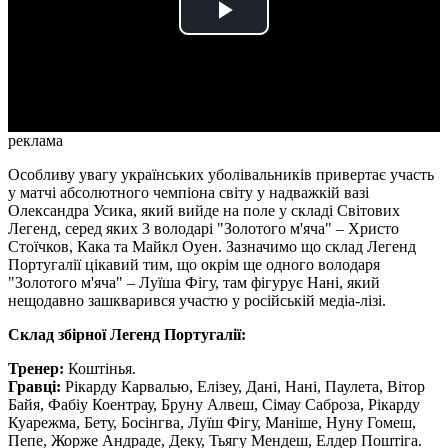
Play
Video
реклама
Особливу увагу українських уболівальників привертає участь
у матчі абсолютного чемпіона світу у надважкій вазі
Олександра Усика, який вийде на поле у складі Світових
Легенд, серед яких 3 володарі "Золотого м'яча" – Христо
Стоїчков, Кака та Майкл Оуен. Зазначимо що склад Легенд
Португалії цікавий тим, що окрім ще одного володаря
"Золотого м'яча" – Луїша Фігу, там фігурує Нані, який
нещодавно зашкварився участю у російській медіа-лізі.
Склад збірної Легенд Португалії:
Тренер:
Коштінья.
Гравці:
Рікарду Карвалью, Елізеу, Дані, Нані, Паулета, Вітор
Байя, Фабіу Коентрау, Бруну Алвеш, Сімау Саброза, Рікарду
Куарежма, Бету, Босінгва, Луїш Фігу, Маніше, Нуну Гомеш,
Пепе, Жорже Андраде, Деку, Тьягу Мендеш, Елдер Поштіга.