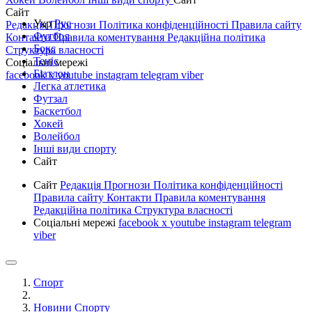
Сайт
Укр
Рус
Редакція
Прогнози
Політика конфіденційності
Правила сайту
Футбол
Контакти
Правила коментування
Редакційна політика
Бокс
Структура власності
Теніс
Соціальні мережі
Біатлон
facebook
x
youtube
instagram
telegram
viber
Легка атлетика
Футзал
Баскетбол
Хокей
Волейбол
Інші види спорту
Сайт
Сайт
Редакція
Прогнози
Політика конфіденційності
Правила сайту
Контакти
Правила коментування
Редакційна політика
Структура власності
Соціальні мережі
facebook
x
youtube
instagram
telegram
viber
Спорт
Новини Спорту