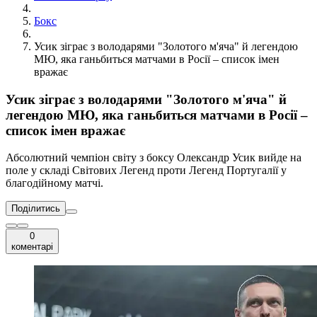
Бокс
Усик зіграє з володарями "Золотого м'яча" й легендою
МЮ, яка ганьбиться матчами в Росії – список імен
вражає
Усик зіграє з володарями "Золотого м'яча" й
легендою МЮ, яка ганьбиться матчами в Росії –
список імен вражає
Абсолютний чемпіон світу з боксу Олександр Усик вийде на
поле у складі Світових Легенд проти Легенд Португалії у
благодійному матчі.
Поділитись
0
коментарі