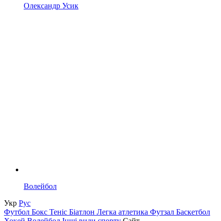
Олександр Усик
Волейбол
Укр
Рус
Футбол
Бокс
Теніс
Біатлон
Легка атлетика
Футзал
Баскетбол
Хокей
Волейбол
Інші види спорту
Сайт