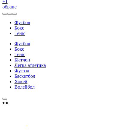
+
1
обране
Футбол
Бокс
Теніс
Футбол
Бокс
Теніс
Біатлон
Легка атлетика
Футзал
Баскетбол
Хокей
Волейбол
топ