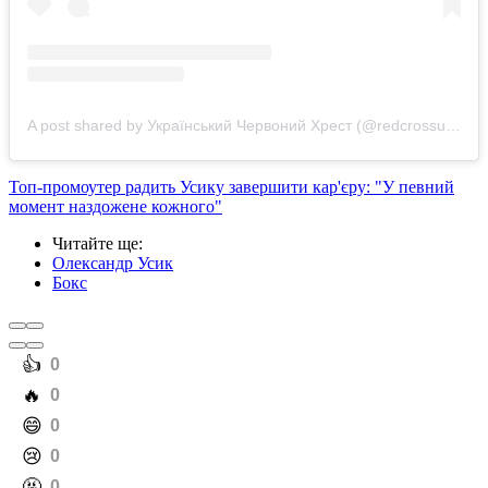
A post shared by Український Червоний Хрест (@redcrossukraine)
Топ-промоутер радить Усику завершити кар'єру: "У певний
момент наздожене кожного"
Читайте ще
:
Олександр Усик
Бокс
️👍
0
️🔥
0
️😄
0
️😢
0
️🤬
0