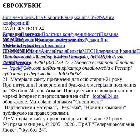
ЄВРОКУБКИ
Ліга чемпіонів
Ліга Європи
Юнацька ліга УЄФА
Ліга
конференцій
САЙТ ФУТБОЛ 24
Редакція
Соціальні мережі
Прогнози
Політика конфіденційності
Правила
сайту
facebook
УКРАЇНА
Контакти
x
youtube
Правила коментування
instagram
telegram
viber
Редакційна
політика
Україна
ЧЕМПІОНАТИ
Перша ліга
Структура власності
Друга ліга
Німеччина
ЄВРОКУБКИ
Іспанія
Англія
Італія
Бельгія
МЛС
Нідерланди
Франція
П
Ліга чемпіонів
Онлайн-медіа «Футбол 24»
Ліга Європи
Юнацька ліга УЄФА
пл. Галицька, буд. 15, м. Львів,
Ліга
конференцій
79008
Телефон +380 (32) 229-77-77
Адреса електронної пошти
—
legal@24tv.com.ua
Ідентифікатор онлайн-медіа в Реєстрі
суб’єктів у сфері медіа — R40-06058
21+
Матеріали сайту призначені для осіб старше 21 року
При цитуванні і використанні будь-яких матеріалів посилання
на "Футбол 24" обов'язкове. При цитуванні і використанні в
мережі Інтернет гіперпосилання на сайт
football24.ua
обов'язкове. Матеріали зі знаком "Спецпроект",
"Партнерський матеріал", "Реклама", "Новини компаній"
публікуємо на правах реклами.
21+
Матеріали сайту призначені для осіб старше 21 року
Усi права захищенi. © 2005 -
2026
, ПрАТ "Телерадіокомпанія
Люкс". "Футбол 24".