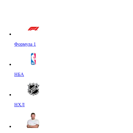
Формула 1
НБА
НХЛ