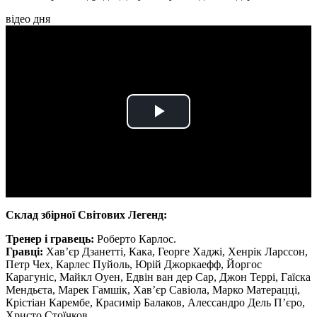
відео дня
Play
Video
Склад збірної Світових Легенд:
Тренер і гравець:
Роберто Карлос.
Гравці:
Хав’єр Дзанетті, Кака, Георге Хаджі, Хенрік Ларссон,
Петр Чех, Карлес Пуйоль, Юрій Джоркаефф, Йоргос
Карагуніс, Майкл Оуен, Едвін ван дер Сар, Джон Террі, Гаїска
Мендьєта, Марек Гамшік, Хав’єр Савіола, Марко Матерацці,
Крістіан Карембе, Красимір Балаков, Алессандро Дель П’єро,
Христо Стоїчков.