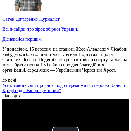
Євген Дігтяренко
Журналіст
Всі інсайди про зірок збірної України.
Дізнавайся першим
У понеділок, 15 вересня, на стадіоні Жозе Алваладе у Лісабоні
відбудеться благодійний матч Легенд Португалії проти
Світових Легенд. Подія збере зірок світового спорту та має на
меті зібрати понад 1 мільйон євро для благодійних
організацій, серед яких — Український Червоний Хрест.
до речі
Усик змінив свій прогноз щодо переможця супербою Канело –
Кроуфорд: "Він розумніший"
відео дня