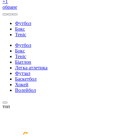
+
1
обране
Футбол
Бокс
Теніс
Футбол
Бокс
Теніс
Біатлон
Легка атлетика
Футзал
Баскетбол
Хокей
Волейбол
топ