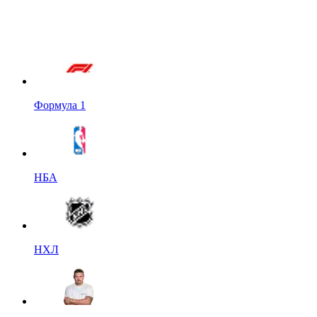
Формула 1
НБА
НХЛ