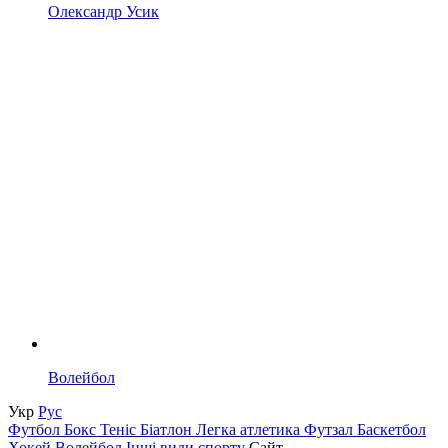
Олександр Усик
Волейбол
Укр
Рус
Футбол
Бокс
Теніс
Біатлон
Легка атлетика
Футзал
Баскетбол
Хокей
Волейбол
Інші види спорту
Сайт