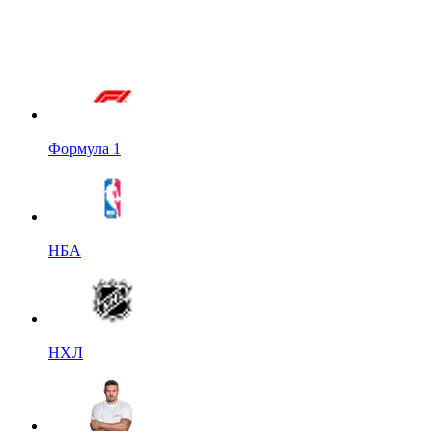
Формула 1
НБА
НХЛ