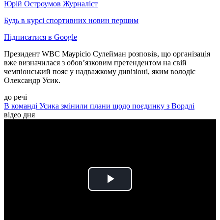
Юрій Остроумов
Журналіст
Будь в курсі спортивних новин першим
Підписатися в Google
Президент WBC Маурісіо Сулейман розповів, що організація
вже визначилася з обов’язковим претендентом на свій
чемпіонський пояс у надважкому дивізіоні, яким володіє
Олександр Усик.
до речі
В команді Усика змінили плани щодо поєдинку з Вордлі
відео дня
Play
Video