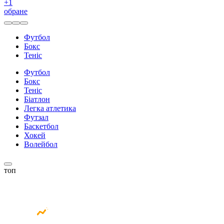
+
1
обране
Футбол
Бокс
Теніс
Футбол
Бокс
Теніс
Біатлон
Легка атлетика
Футзал
Баскетбол
Хокей
Волейбол
топ