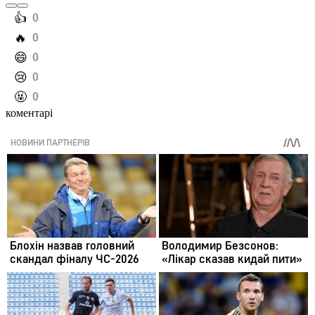
️👍
0
️🔥
0
️😄
0
️😢
0
️🤬
0
коментарі