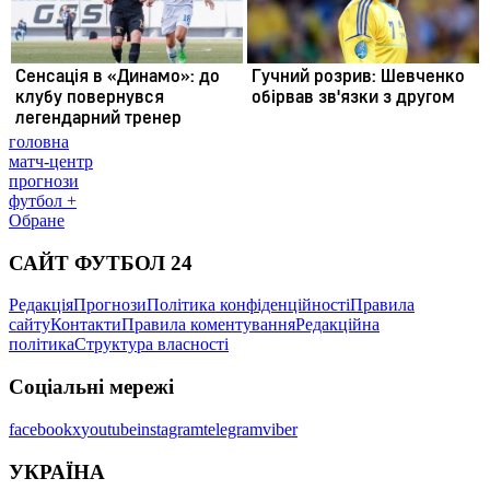
головна
матч-центр
прогнози
футбол +
Обране
САЙТ ФУТБОЛ 24
Редакція
Прогнози
Політика конфіденційності
Правила
сайту
Контакти
Правила коментування
Редакційна
політика
Структура власності
Соціальні мережі
facebook
x
youtube
instagram
telegram
viber
УКРАЇНА