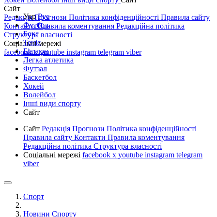
Сайт
Укр
Рус
Редакція
Прогнози
Політика конфіденційності
Правила сайту
Футбол
Контакти
Правила коментування
Редакційна політика
Бокс
Структура власності
Теніс
Соціальні мережі
Біатлон
facebook
x
youtube
instagram
telegram
viber
Легка атлетика
Футзал
Баскетбол
Хокей
Волейбол
Інші види спорту
Сайт
Сайт
Редакція
Прогнози
Політика конфіденційності
Правила сайту
Контакти
Правила коментування
Редакційна політика
Структура власності
Соціальні мережі
facebook
x
youtube
instagram
telegram
viber
Спорт
Новини Спорту