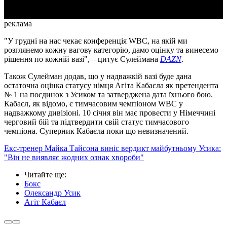
реклама
"У грудні на нас чекає конференція WBC, на якій ми
розглянемо кожну вагову категорію, дамо оцінку та винесемо
рішення по кожній вазі", – цитує Сулеймана
DAZN
.
Також Сулейман додав, що у надважкій вазі буде дана
остаточна оцінка статусу німця Агіта Кабаєла як претендента
№ 1 на поєдинок з Усиком та затверджена дата їхнього бою.
Кабаєл, як відомо, є тимчасовим чемпіоном WBC у
надважкому дивізіоні. 10 січня він має провести у Німеччині
черговий бій та підтвердити свій статус тимчасового
чемпіона. Суперник Кабаєла поки що невизначений.
Екс-тренер Майка Тайсона виніс вердикт майбутньому Усика:
"Він не виявляє жодних ознак хвороби"
Читайте ще
:
Бокс
Олександр Усик
Агіт Кабаєл