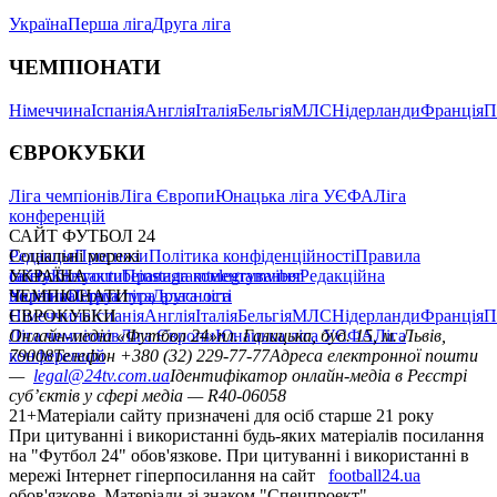
Україна
Перша ліга
Друга ліга
ЧЕМПІОНАТИ
Німеччина
Іспанія
Англія
Італія
Бельгія
МЛС
Нідерланди
Франція
П
ЄВРОКУБКИ
Ліга чемпіонів
Ліга Європи
Юнацька ліга УЄФА
Ліга
конференцій
САЙТ ФУТБОЛ 24
Редакція
Соціальні мережі
Прогнози
Політика конфіденційності
Правила
сайту
facebook
УКРАЇНА
Контакти
x
youtube
Правила коментування
instagram
telegram
viber
Редакційна
політика
Україна
ЧЕМПІОНАТИ
Перша ліга
Структура власності
Друга ліга
Німеччина
ЄВРОКУБКИ
Іспанія
Англія
Італія
Бельгія
МЛС
Нідерланди
Франція
П
Ліга чемпіонів
Онлайн-медіа «Футбол 24»
Ліга Європи
Юнацька ліга УЄФА
пл. Галицька, буд. 15, м. Львів,
Ліга
конференцій
79008
Телефон +380 (32) 229-77-77
Адреса електронної пошти
—
legal@24tv.com.ua
Ідентифікатор онлайн-медіа в Реєстрі
суб’єктів у сфері медіа — R40-06058
21+
Матеріали сайту призначені для осіб старше 21 року
При цитуванні і використанні будь-яких матеріалів посилання
на "Футбол 24" обов'язкове. При цитуванні і використанні в
мережі Інтернет гіперпосилання на сайт
football24.ua
обов'язкове. Матеріали зі знаком "Спецпроект",