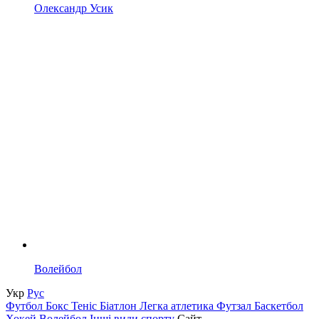
Олександр Усик
Волейбол
Укр
Рус
Футбол
Бокс
Теніс
Біатлон
Легка атлетика
Футзал
Баскетбол
Хокей
Волейбол
Інші види спорту
Сайт