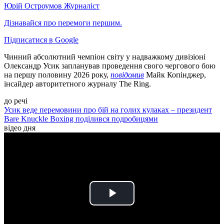
Юрій Остроумов
Журналіст
Дізнавайся про перемоги першим.
Підписатися в Google
Чинний абсолютний чемпіон світу у надважкому дивізіоні
Олександр Усик запланував проведення свого чергового бою
на першу половину 2026 року,
повідомив
Майк Копінджер,
інсайдер авторитетного журналу The Ring.
до речі
Усик веде перемовини про бій на голих кулаках – президент
Bare Knuckle Boxing поділився подробицями
відео дня
Play