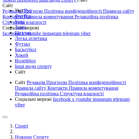
Сайт
Укр
Рус
Редакція
Прогнози
Політика конфіденційності
Правила сайту
Футбол
Контакти
Правила коментування
Редакційна політика
Бокс
Структура власності
Теніс
Соціальні мережі
Біатлон
facebook
x
youtube
instagram
telegram
viber
Легка атлетика
Футзал
Баскетбол
Хокей
Волейбол
Інші види спорту
Сайт
Сайт
Редакція
Прогнози
Політика конфіденційності
Правила сайту
Контакти
Правила коментування
Редакційна політика
Структура власності
Соціальні мережі
facebook
x
youtube
instagram
telegram
viber
Спорт
Новини Спорту