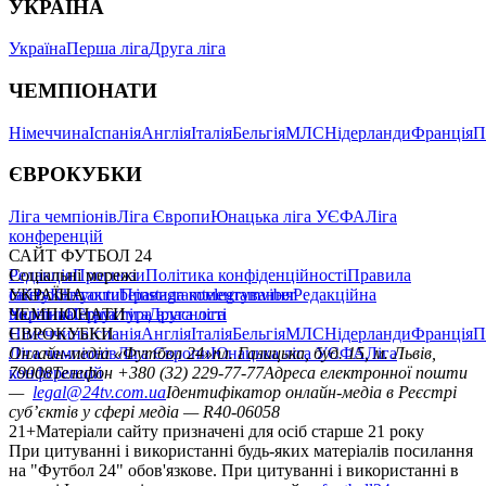
УКРАЇНА
Україна
Перша ліга
Друга ліга
ЧЕМПІОНАТИ
Німеччина
Іспанія
Англія
Італія
Бельгія
МЛС
Нідерланди
Франція
П
ЄВРОКУБКИ
Ліга чемпіонів
Ліга Європи
Юнацька ліга УЄФА
Ліга
конференцій
САЙТ ФУТБОЛ 24
Редакція
Соціальні мережі
Прогнози
Політика конфіденційності
Правила
сайту
facebook
УКРАЇНА
Контакти
x
youtube
Правила коментування
instagram
telegram
viber
Редакційна
політика
Україна
ЧЕМПІОНАТИ
Перша ліга
Структура власності
Друга ліга
Німеччина
ЄВРОКУБКИ
Іспанія
Англія
Італія
Бельгія
МЛС
Нідерланди
Франція
П
Ліга чемпіонів
Онлайн-медіа «Футбол 24»
Ліга Європи
Юнацька ліга УЄФА
пл. Галицька, буд. 15, м. Львів,
Ліга
конференцій
79008
Телефон +380 (32) 229-77-77
Адреса електронної пошти
—
legal@24tv.com.ua
Ідентифікатор онлайн-медіа в Реєстрі
суб’єктів у сфері медіа — R40-06058
21+
Матеріали сайту призначені для осіб старше 21 року
При цитуванні і використанні будь-яких матеріалів посилання
на "Футбол 24" обов'язкове. При цитуванні і використанні в