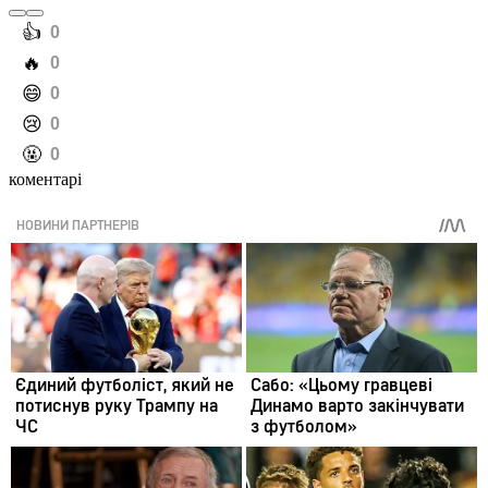
️👍
0
️🔥
0
️😄
0
️😢
0
️🤬
0
коментарі