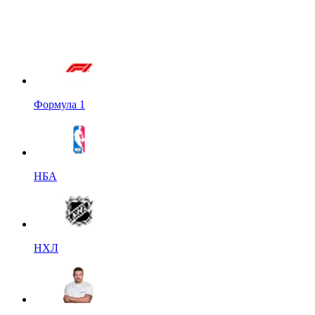
Формула 1
НБА
НХЛ