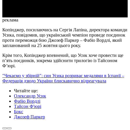
Video
реклама
Копінджер, посилаючись на Сергія Лапіна, директора команди
Усика, повідомив, що український чемпіон проведе поєдинок
проти переможця бою Джозеф Паркер – Фабіо Вордлі, який
запланований на 25 жовтня цього року.
Крім того, Копінджер впевнений, що Усик хоче провести ще
п’ять поєдинків, зокрема здійснити трилогію із Тайсоном
Ф’юрі.
"Чекаємо у збірній": син Усика розриває медалями в Іспанії –
Федерація дзюдо України блискавично відреагувала
Читайте ще
:
Олександр Усик
Фабіо Вордлі
Тайсон Ф'юрі
Бокс
Джозеф Паркер