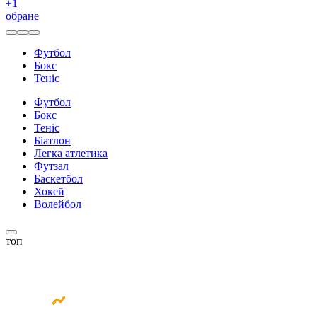
+
1
обране
Футбол
Бокс
Теніс
Футбол
Бокс
Теніс
Біатлон
Легка атлетика
Футзал
Баскетбол
Хокей
Волейбол
топ