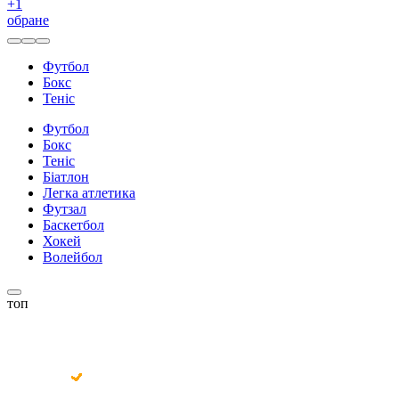
+
1
обране
Футбол
Бокс
Теніс
Футбол
Бокс
Теніс
Біатлон
Легка атлетика
Футзал
Баскетбол
Хокей
Волейбол
топ