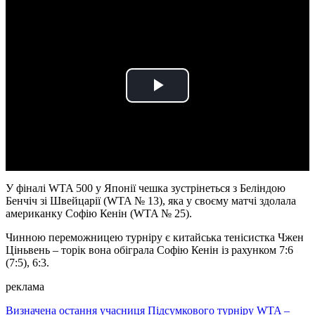
Play
Video
У фіналі WTA 500 у Японії чешка зустрінеться з Беліндою
Бенчіч зі Швейцарії (WTA № 13), яка у своєму матчі здолала
американку Софію Кенін (WTA № 25).
Чинною переможницею турніру є китайська тенісистка Чжен
Ціньвень – торік вона обіграла Софію Кенін із рахунком 7:6
(7:5), 6:3.
реклама
Визначена остання учасниця Підсумкового турніру WTA –