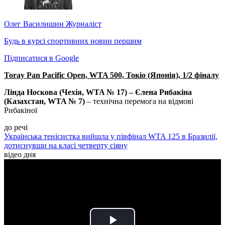
Олег Василишин
Журналіст
Будь в курсі спортивних новин першим
Підписатися в Google
Toray Pan Pacific Open, WTA 500, Токіо (Японія), 1/2 фіналу
Лінда Носкова (Чехія, WTA № 17) – Єлена Рибакіна
(Казахстан, WTA № 7)
– технічна перемога на відмові
Рибакіної
до речі
Українська тенісистка вийшла у півфінал WTA 125 в Бразилії,
дотиснувши на класі четверту сіяну
відео дня