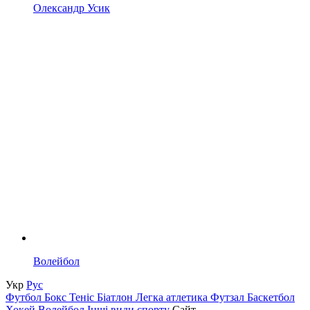
Олександр Усик
Волейбол
Укр
Рус
Футбол
Бокс
Теніс
Біатлон
Легка атлетика
Футзал
Баскетбол
Хокей
Волейбол
Інші види спорту
Сайт