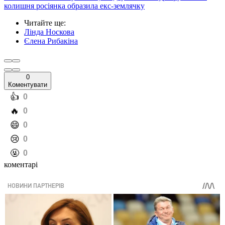
колишня росіянка образила екс-землячку
Читайте ще
:
Лінда Носкова
Єлена Рибакіна
0
Коментувати
️👍
0
️🔥
0
️😄
0
️😢
0
️🤬
0
коментарі