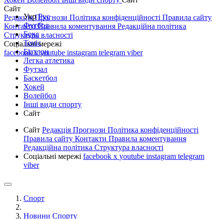
Сайт
Укр
Рус
Редакція
Прогнози
Політика конфіденційності
Правила сайту
Футбол
Контакти
Правила коментування
Редакційна політика
Бокс
Структура власності
Теніс
Соціальні мережі
Біатлон
facebook
x
youtube
instagram
telegram
viber
Легка атлетика
Футзал
Баскетбол
Хокей
Волейбол
Інші види спорту
Сайт
Сайт
Редакція
Прогнози
Політика конфіденційності
Правила сайту
Контакти
Правила коментування
Редакційна політика
Структура власності
Соціальні мережі
facebook
x
youtube
instagram
telegram
viber
Спорт
Новини Спорту