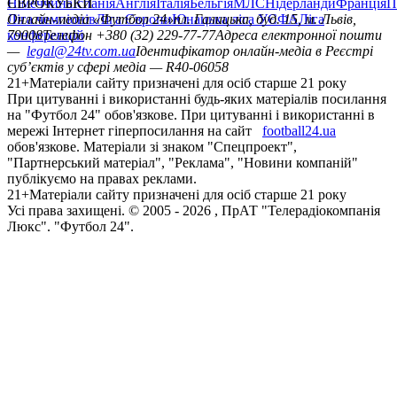
Німеччина
ЄВРОКУБКИ
Іспанія
Англія
Італія
Бельгія
МЛС
Нідерланди
Франція
П
Ліга чемпіонів
Онлайн-медіа «Футбол 24»
Ліга Європи
Юнацька ліга УЄФА
пл. Галицька, буд. 15, м. Львів,
Ліга
конференцій
79008
Телефон +380 (32) 229-77-77
Адреса електронної пошти
—
legal@24tv.com.ua
Ідентифікатор онлайн-медіа в Реєстрі
суб’єктів у сфері медіа — R40-06058
21+
Матеріали сайту призначені для осіб старше 21 року
При цитуванні і використанні будь-яких матеріалів посилання
на "Футбол 24" обов'язкове. При цитуванні і використанні в
мережі Інтернет гіперпосилання на сайт
football24.ua
обов'язкове. Матеріали зі знаком "Спецпроект",
"Партнерський матеріал", "Реклама", "Новини компаній"
публікуємо на правах реклами.
21+
Матеріали сайту призначені для осіб старше 21 року
Усi права захищенi. © 2005 -
2026
, ПрАТ "Телерадіокомпанія
Люкс". "Футбол 24".