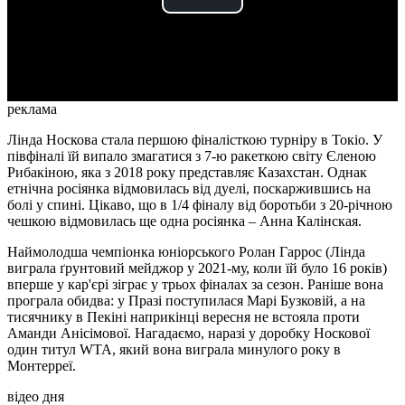
Play
Video
реклама
Лінда Носкова стала першою фіналісткою турніру в Токіо. У
півфіналі їй випало змагатися з 7-ю ракеткою світу Єленою
Рибакіною, яка з 2018 року представляє Казахстан. Однак
етнічна росіянка відмовилась від дуелі, поскаржившись на
болі у спині. Цікаво, що в 1/4 фіналу від боротьби з 20-річною
чешкою відмовилась ще одна росіянка – Анна Калінская.
Наймолодша чемпіонка юніорського Ролан Гаррос (Лінда
виграла ґрунтовий мейджор у 2021-му, коли їй було 16 років)
вперше у кар'єрі зіграє у трьох фіналах за сезон. Раніше вона
програла обидва: у Празі поступилася Марі Бузковій, а на
тисячнику в Пекіні наприкінці вересня не встояла проти
Аманди Анісімової. Нагадаємо, наразі у доробку Носкової
один титул WTA, який вона виграла минулого року в
Монтерреї.
відео дня