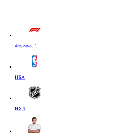
Формула 1
НБА
НХЛ