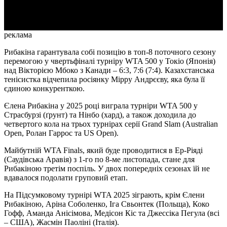
Video
реклама
Рибакіна гарантувала собі позицію в топ-8 поточного сезону
перемогою у чвертьфіналі турніру WTA 500 у Токіо (Японія)
над Вікторією Мбоко з Канади – 6:3, 7:6 (7:4). Казахстанська
тенісистка відчепила росіянку Мірру Андрєєву, яка була її
єдиною конкуренткою.
Єлена Рибакіна у 2025 році виграла турніри WTA 500 у
Страсбурзі (ґрунт) та Нінбо (хард), а також доходила до
четвертого кола на трьох турнірах серії Grand Slam (Australian
Open, Ролан Гаррос та US Open).
Майбутній WTA Finals, який буде проводитися в Ер-Ріяді
(Саудівська Аравія) з 1-го по 8-ме листопада, стане для
Рибакіною третім поспіль. У двох попередніх сезонах їй не
вдавалося подолати груповий етап.
На Підсумковому турнірі WTA 2025 зіграють, крім Єлени
Рибакіною, Аріна Соболенко, Іга Свьонтек (Польща), Коко
Гофф, Аманда Анісімова, Медісон Кіс та Джессіка Пегула (всі
– США), Жасмін Паоліні (Італія).