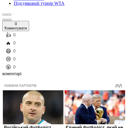
Підсумковий турнір WTA
0
Коментувати
️👍
0
️🔥
0
️😄
0
️😢
0
️🤬
0
коментарі