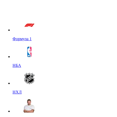
Формула 1
НБА
НХЛ