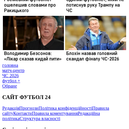
головна
матч-центр
ЧС 2026
футбол +
Обране
САЙТ ФУТБОЛ 24
Редакція
Прогнози
Політика конфіденційності
Правила
сайту
Контакти
Правила коментування
Редакційна
політика
Структура власності