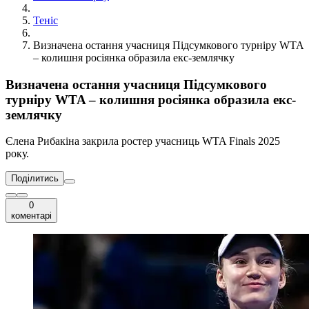
Теніс
Визначена остання учасниця Підсумкового турніру WTA
– колишня росіянка образила екс-землячку
Визначена остання учасниця Підсумкового
турніру WTA – колишня росіянка образила екс-
землячку
Єлена Рибакіна закрила ростер учасниць WTA Finals 2025
року.
Поділитись
0
коментарі