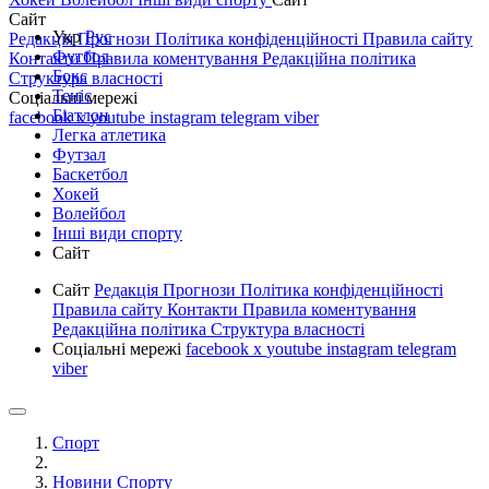
Сайт
Укр
Рус
Редакція
Прогнози
Політика конфіденційності
Правила сайту
Футбол
Контакти
Правила коментування
Редакційна політика
Бокс
Структура власності
Теніс
Соціальні мережі
Біатлон
facebook
x
youtube
instagram
telegram
viber
Легка атлетика
Футзал
Баскетбол
Хокей
Волейбол
Інші види спорту
Сайт
Сайт
Редакція
Прогнози
Політика конфіденційності
Правила сайту
Контакти
Правила коментування
Редакційна політика
Структура власності
Соціальні мережі
facebook
x
youtube
instagram
telegram
viber
Спорт
Новини Спорту