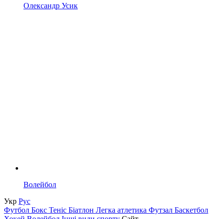
Олександр Усик
Волейбол
Укр
Рус
Футбол
Бокс
Теніс
Біатлон
Легка атлетика
Футзал
Баскетбол
Хокей
Волейбол
Інші види спорту
Сайт