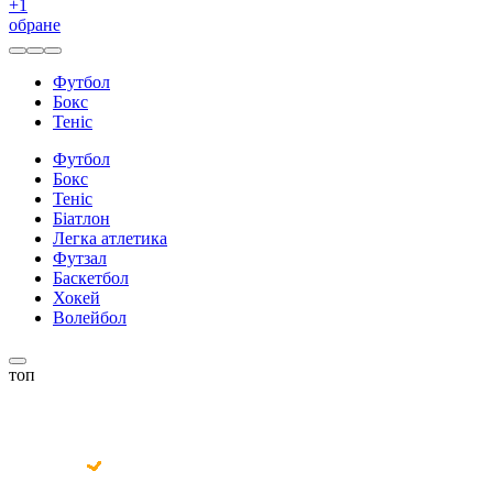
+
1
обране
Футбол
Бокс
Теніс
Футбол
Бокс
Теніс
Біатлон
Легка атлетика
Футзал
Баскетбол
Хокей
Волейбол
топ