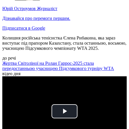
Юрій Остроумов
Журналіст
Дізнавайся про перемоги першим.
Підписатися в Google
Колишня російська тенісистка Єлена Рибакина, яка зараз
виступає під прапором Казахстану, стала останньою, восьмою,
учасницею Підсумкового чемпіонату WTA 2025.
до речі
Жертва Світоліної на Ролан Гаррос-2025 стала
передостанньою учасницею Підсумкового турніру WTA
відео дня
Play