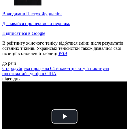
Володимир Пастух
Журналіст
Дізнавайся про перемоги першим.
Підписатися в Google
В рейтингу жіночого тенісу відбулися зміни після результатів
останніх тижнів. Українські тенісистки також дізналися свої
позиції в оновленій таблиці
WTA
.
до речі
Стародубцева програла 64-й ракетці світу й покинула
престижний турнір в США
відео дня
Play