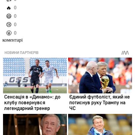
️🔥
0
️😄
0
️😢
0
️🤬
0
коментарі