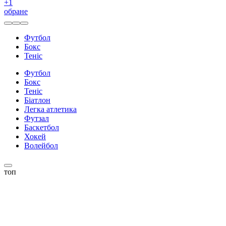
+
1
обране
Футбол
Бокс
Теніс
Футбол
Бокс
Теніс
Біатлон
Легка атлетика
Футзал
Баскетбол
Хокей
Волейбол
топ