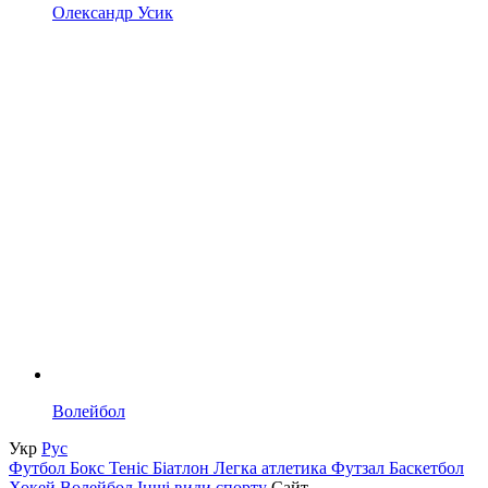
Олександр Усик
Волейбол
Укр
Рус
Футбол
Бокс
Теніс
Біатлон
Легка атлетика
Футзал
Баскетбол
Хокей
Волейбол
Інші види спорту
Сайт