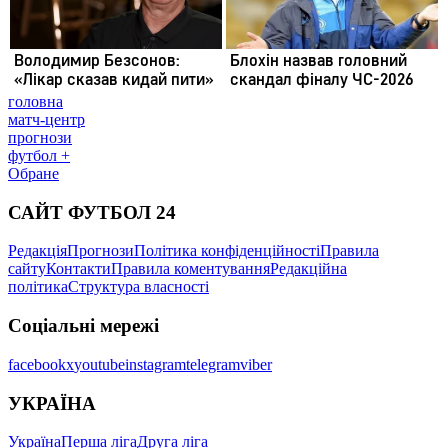
головна
матч-центр
прогнози
футбол +
Обране
САЙТ ФУТБОЛ 24
Редакція
Прогнози
Політика конфіденційності
Правила
сайту
Контакти
Правила коментування
Редакційна
політика
Структура власності
Соціальні мережі
facebook
x
youtube
instagram
telegram
viber
УКРАЇНА
Україна
Перша ліга
Друга ліга