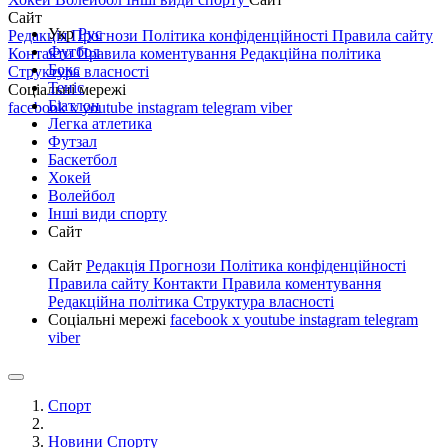
Сайт
Укр
Рус
Редакція
Прогнози
Політика конфіденційності
Правила сайту
Футбол
Контакти
Правила коментування
Редакційна політика
Бокс
Структура власності
Теніс
Соціальні мережі
Біатлон
facebook
x
youtube
instagram
telegram
viber
Легка атлетика
Футзал
Баскетбол
Хокей
Волейбол
Інші види спорту
Сайт
Сайт
Редакція
Прогнози
Політика конфіденційності
Правила сайту
Контакти
Правила коментування
Редакційна політика
Структура власності
Соціальні мережі
facebook
x
youtube
instagram
telegram
viber
Спорт
Новини Спорту