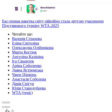
Екс-перша ракетка світу офіційно стала другою учасницею
Підсумкового турніру WTA-2025
Читайте ще
:
Валерія Страхова
Еліна Світоліна
Олександра Олійникова
Марта Костюк
Ангеліна Калініна
Іга Свьонтек
Аріна Соболенко
Даяна Ястремська
Чжен Цінвень
Анастасія Соболєва
Дарія Снігур
Юлія Стародубцева
WTA (теніс)
️👍
0