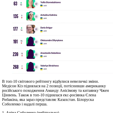
В топ-10 світового рейтингу відбулися невеличкі зміни.
Медісон Кіз піднялася на 2 позиції, потіснивши американку
російського походження Аманду Анісімову та китаянку Чжен
Цінвень. Також в топ-10 піднялася екс-росіянка Єлена
Рибакіна, яка зараз представляє Казахстан. Білоруска
Соболенко і надалі перша.
1. Аріна Соболенко (нейтральна)