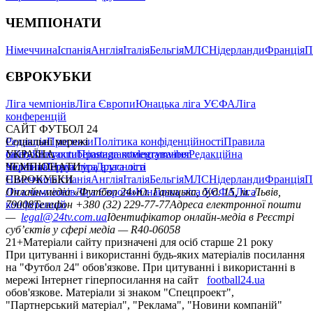
ЧЕМПІОНАТИ
Німеччина
Іспанія
Англія
Італія
Бельгія
МЛС
Нідерланди
Франція
П
ЄВРОКУБКИ
Ліга чемпіонів
Ліга Європи
Юнацька ліга УЄФА
Ліга
конференцій
САЙТ ФУТБОЛ 24
Редакція
Соціальні мережі
Прогнози
Політика конфіденційності
Правила
сайту
facebook
УКРАЇНА
Контакти
x
youtube
Правила коментування
instagram
telegram
viber
Редакційна
політика
Україна
ЧЕМПІОНАТИ
Перша ліга
Структура власності
Друга ліга
Німеччина
ЄВРОКУБКИ
Іспанія
Англія
Італія
Бельгія
МЛС
Нідерланди
Франція
П
Ліга чемпіонів
Онлайн-медіа «Футбол 24»
Ліга Європи
Юнацька ліга УЄФА
пл. Галицька, буд. 15, м. Львів,
Ліга
конференцій
79008
Телефон +380 (32) 229-77-77
Адреса електронної пошти
—
legal@24tv.com.ua
Ідентифікатор онлайн-медіа в Реєстрі
суб’єктів у сфері медіа — R40-06058
21+
Матеріали сайту призначені для осіб старше 21 року
При цитуванні і використанні будь-яких матеріалів посилання
на "Футбол 24" обов'язкове. При цитуванні і використанні в
мережі Інтернет гіперпосилання на сайт
football24.ua
обов'язкове. Матеріали зі знаком "Спецпроект",
"Партнерський матеріал", "Реклама", "Новини компаній"