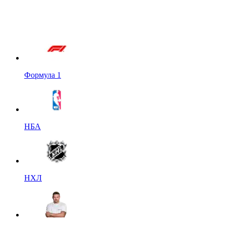
Формула 1
НБА
НХЛ