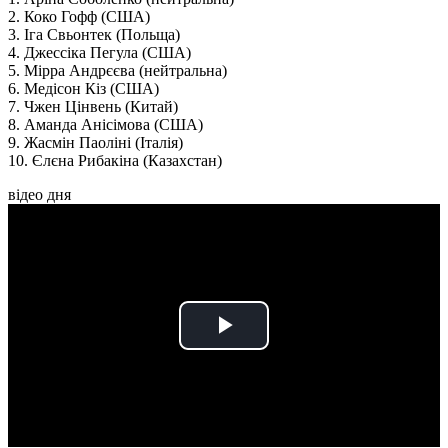
2. Коко Гофф (США)
3. Іга Свьонтек (Польща)
4. Джессіка Пегула (США)
5. Мірра Андрєєва (нейтральна)
6. Медісон Кіз (США)
7. Чжен Цінвень (Китай)
8. Аманда Анісімова (США)
9. Жасмін Паоліні (Італія)
10. Єлєна Рибакіна (Казахстан)
відео дня
Play
Video