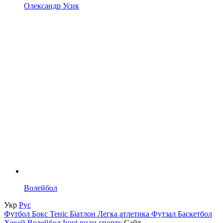
Олександр Усик
Волейбол
Укр
Рус
Футбол
Бокс
Теніс
Біатлон
Легка атлетика
Футзал
Баскетбол
Хокей
Волейбол
Інші види спорту
Сайт