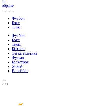
+
1
обране
Футбол
Бокс
Теніс
Футбол
Бокс
Теніс
Біатлон
Легка атлетика
Футзал
Баскетбол
Хокей
Волейбол
топ