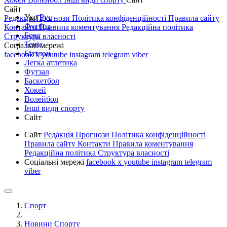
Сайт
Укр
Рус
Редакція
Прогнози
Політика конфіденційності
Правила сайту
Футбол
Контакти
Правила коментування
Редакційна політика
Бокс
Структура власності
Теніс
Соціальні мережі
Біатлон
facebook
x
youtube
instagram
telegram
viber
Легка атлетика
Футзал
Баскетбол
Хокей
Волейбол
Інші види спорту
Сайт
Сайт
Редакція
Прогнози
Політика конфіденційності
Правила сайту
Контакти
Правила коментування
Редакційна політика
Структура власності
Соціальні мережі
facebook
x
youtube
instagram
telegram
viber
Спорт
Новини Спорту