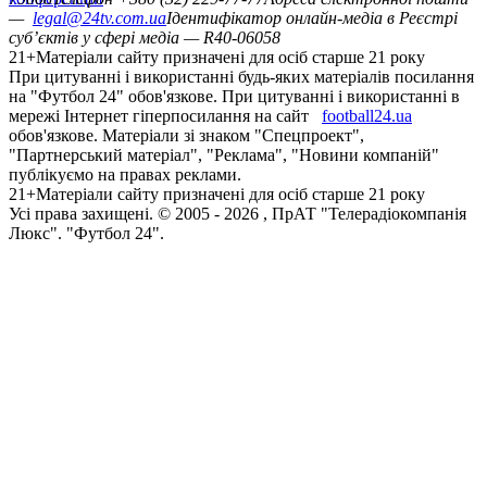
—
legal@24tv.com.ua
Ідентифікатор онлайн-медіа в Реєстрі
суб’єктів у сфері медіа — R40-06058
21+
Матеріали сайту призначені для осіб старше 21 року
При цитуванні і використанні будь-яких матеріалів посилання
на "Футбол 24" обов'язкове. При цитуванні і використанні в
мережі Інтернет гіперпосилання на сайт
football24.ua
обов'язкове. Матеріали зі знаком "Спецпроект",
"Партнерський матеріал", "Реклама", "Новини компаній"
публікуємо на правах реклами.
21+
Матеріали сайту призначені для осіб старше 21 року
Усi права захищенi. © 2005 -
2026
, ПрАТ "Телерадіокомпанія
Люкс". "Футбол 24".