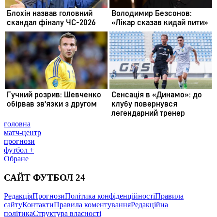
головна
матч-центр
прогнози
футбол +
Обране
САЙТ ФУТБОЛ 24
Редакція
Прогнози
Політика конфіденційності
Правила
сайту
Контакти
Правила коментування
Редакційна
політика
Структура власності