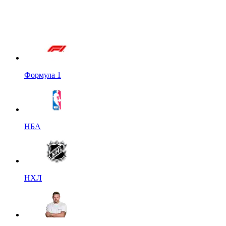
Формула 1
НБА
НХЛ