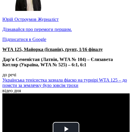
Юрій Остроумов
Журналіст
Дізнавайся про перемоги першим.
Підписатися в Google
WTA 125, Майорка (Іспанія), ґрунт, 1/16 фіналу
Дар'я Семеністая (Латвія, WTA № 104) – Єлизавета
Котляр (Україна, WTA № 525) – 6:1, 6:1
до речі
Українська тенісистка зазнала фіаско на турнірі WTA 125 – до
помсти за землячку було зовсім трохи
відео дня