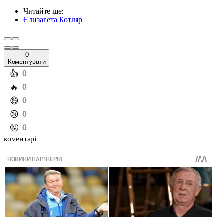
Читайте ще
:
Єлизавета Котляр
0
Коментувати
️👍
0
️🔥
0
️😄
0
️😢
0
️🤬
0
коментарі