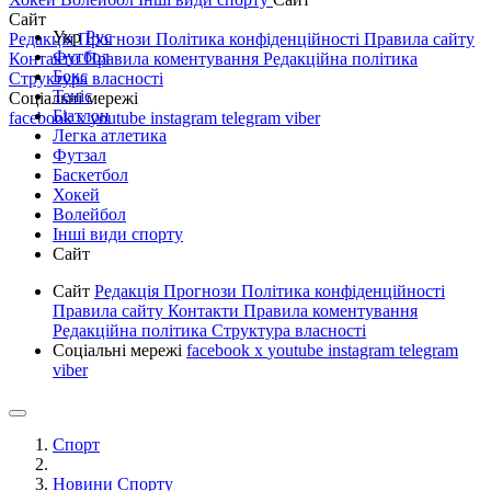
Сайт
Укр
Рус
Редакція
Прогнози
Політика конфіденційності
Правила сайту
Футбол
Контакти
Правила коментування
Редакційна політика
Бокс
Структура власності
Теніс
Соціальні мережі
Біатлон
facebook
x
youtube
instagram
telegram
viber
Легка атлетика
Футзал
Баскетбол
Хокей
Волейбол
Інші види спорту
Сайт
Сайт
Редакція
Прогнози
Політика конфіденційності
Правила сайту
Контакти
Правила коментування
Редакційна політика
Структура власності
Соціальні мережі
facebook
x
youtube
instagram
telegram
viber
Спорт
Новини Спорту