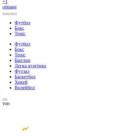
+
1
обране
Футбол
Бокс
Теніс
Футбол
Бокс
Теніс
Біатлон
Легка атлетика
Футзал
Баскетбол
Хокей
Волейбол
топ