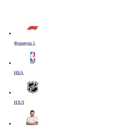
Формула 1
НБА
НХЛ