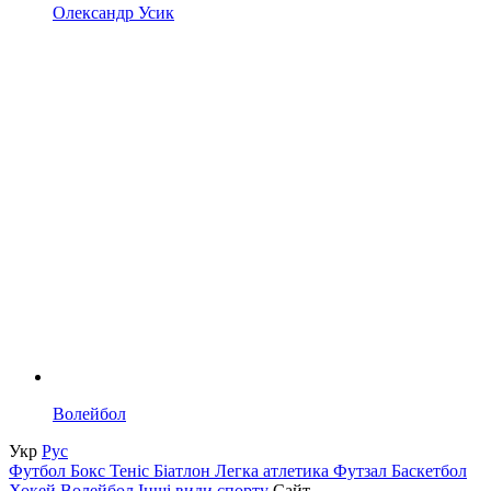
Олександр Усик
Волейбол
Укр
Рус
Футбол
Бокс
Теніс
Біатлон
Легка атлетика
Футзал
Баскетбол
Хокей
Волейбол
Інші види спорту
Сайт