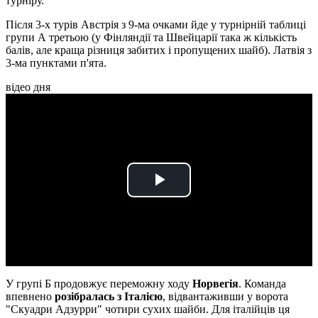
турніру.
Після 3-х турів Австрія з 9-ма очками йде у турнірній таблиці
групи А третьою (у Фінляндії та Швейцарії така ж кількість
балів, але краща різниця забитих і пропущених шайб). Латвія з
3-ма пунктами п'ята.
відео дня
Play
Video
У групі Б продовжує переможну ходу
Норвегія
. Команда
впевнено
розібралась з Італією
, відвантаживши у ворота
"Скуадри Адзурри" чотири сухих шайби. Для італійців ця