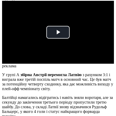
Play
Video
реклама
У групі А
збірна Австрії перемогла Латвію
з рахунком 3:1 і
виграла вже третій поспіль матч в основний час. Це був матч
за потенційну четверту сходинку, яка дає можливість виходу у
плей-офф чемпіонату світу.
Балтійці намагались відігратись і навіть зняли воротаря, але за
секунду до закінчення третього періоду пропустили третю
шайбу. До слова, у складі Латвії знову відзначився Рудольф
Бальцерс, у якого 4 голи і статус найкращого форварда