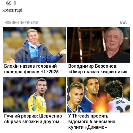
️🤬
0
коментарі