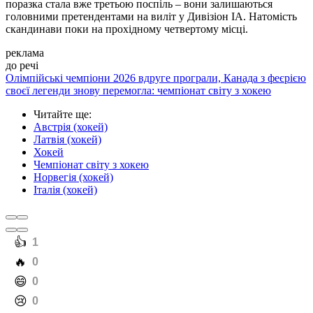
поразка стала вже третьою поспіль – вони залишаються
головними претендентами на виліт у Дивізіон IA. Натомість
скандинави поки на прохідному четвертому місці.
реклама
до речі
Олімпійські чемпіони 2026 вдруге програли, Канада з феєрією
своєї легенди знову перемогла: чемпіонат світу з хокею
Читайте ще
:
Австрія (хокей)
Латвія (хокей)
Хокей
Чемпіонат світу з хокею
Норвегія (хокей)
Італія (хокей)
️👍
1
️🔥
0
️😄
0
️😢
0