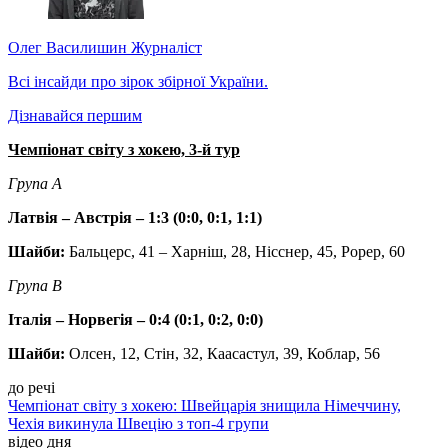
Олег Василишин
Журналіст
Всі інсайди про зірок збірної України.
Дізнавайся першим
Чемпіонат світу з хокею, 3-й тур
Група А
Латвія – Австрія – 1:3 (0:0, 0:1, 1:1)
Шайби:
Бальцерс, 41 – Харніш, 28, Нісснер, 45, Рорер, 60
Група В
Італія – Норвегія – 0:4 (0:1, 0:2, 0:0)
Шайби:
Олсен, 12, Стін, 32, Каасастул, 39, Коблар, 56
до речі
Чемпіонат світу з хокею: Швейцарія знищила Німеччину,
Чехія викинула Швецію з топ-4 групи
відео дня