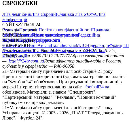
ЄВРОКУБКИ
Ліга чемпіонів
Ліга Європи
Юнацька ліга УЄФА
Ліга
конференцій
САЙТ ФУТБОЛ 24
Редакція
Соціальні мережі
Прогнози
Політика конфіденційності
Правила
сайту
facebook
УКРАЇНА
Контакти
x
youtube
Правила коментування
instagram
telegram
viber
Редакційна
політика
Україна
ЧЕМПІОНАТИ
Перша ліга
Структура власності
Друга ліга
Німеччина
ЄВРОКУБКИ
Іспанія
Англія
Італія
Бельгія
МЛС
Нідерланди
Франція
П
Ліга чемпіонів
Онлайн-медіа «Футбол 24»
Ліга Європи
Юнацька ліга УЄФА
пл. Галицька, буд. 15, м. Львів,
Ліга
конференцій
79008
Телефон +380 (32) 229-77-77
Адреса електронної пошти
—
legal@24tv.com.ua
Ідентифікатор онлайн-медіа в Реєстрі
суб’єктів у сфері медіа — R40-06058
21+
Матеріали сайту призначені для осіб старше 21 року
При цитуванні і використанні будь-яких матеріалів посилання
на "Футбол 24" обов'язкове. При цитуванні і використанні в
мережі Інтернет гіперпосилання на сайт
football24.ua
обов'язкове. Матеріали зі знаком "Спецпроект",
"Партнерський матеріал", "Реклама", "Новини компаній"
публікуємо на правах реклами.
21+
Матеріали сайту призначені для осіб старше 21 року
Усi права захищенi. © 2005 -
2026
, ПрАТ "Телерадіокомпанія
Люкс". "Футбол 24".