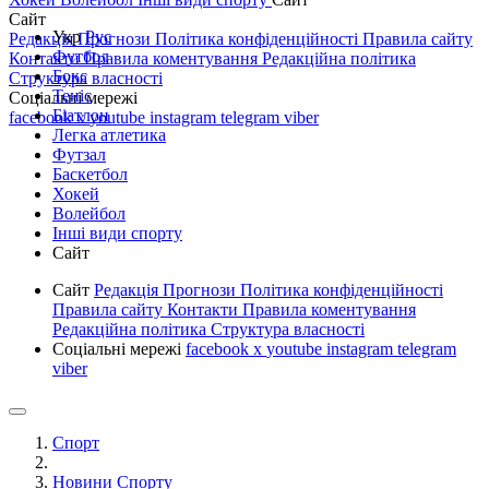
Сайт
Укр
Рус
Редакція
Прогнози
Політика конфіденційності
Правила сайту
Футбол
Контакти
Правила коментування
Редакційна політика
Бокс
Структура власності
Теніс
Соціальні мережі
Біатлон
facebook
x
youtube
instagram
telegram
viber
Легка атлетика
Футзал
Баскетбол
Хокей
Волейбол
Інші види спорту
Сайт
Сайт
Редакція
Прогнози
Політика конфіденційності
Правила сайту
Контакти
Правила коментування
Редакційна політика
Структура власності
Соціальні мережі
facebook
x
youtube
instagram
telegram
viber
Спорт
Новини Спорту