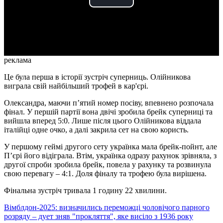
Play
Video
реклама
Це була перша в історії зустріч суперниць. Олійникова
виграла свій найбільший трофей в кар'єрі.
Олександра, маючи п’ятий номер посіву, впевнено розпочала
фінал. У першій партії вона двічі зробила брейк суперниці та
вийшла вперед 5:0. Лише після цього Олійникова віддала
італійці одне очко, а далі закрила сет на свою користь.
У першому геймі другого сету українка мала брейк-пойнт, але
П’єрі його відіграла. Втім, українка одразу рахунок зрівняла, з
другої спроби зробила брейк, повела у рахунку та розвинула
свою перевагу – 4:1. Доля фіналу та трофею була вирішена.
Фінальна зустріч тривала 1 годину 22 хвилини.
Вімблдон-2025: визначились переможці чоловічого парного
розряду – дует зняв "прокляття", яке висіло з 1936 року