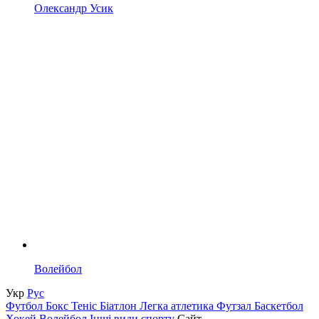
Олександр Усик
Волейбол
Укр
Рус
Футбол
Бокс
Теніс
Біатлон
Легка атлетика
Футзал
Баскетбол
Хокей
Волейбол
Інші види спорту
Сайт