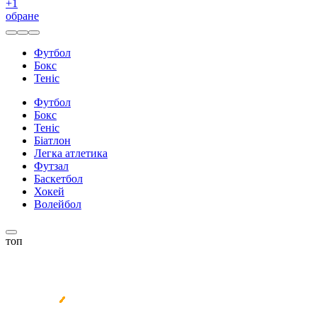
+
1
обране
Футбол
Бокс
Теніс
Футбол
Бокс
Теніс
Біатлон
Легка атлетика
Футзал
Баскетбол
Хокей
Волейбол
топ