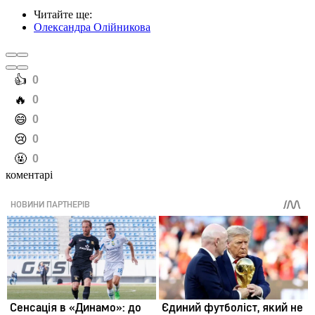
Читайте ще
:
Олександра Олійникова
️👍
0
️🔥
0
️😄
0
️😢
0
️🤬
0
коментарі