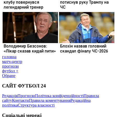
головна
матч-центр
прогнози
футбол +
Обране
САЙТ ФУТБОЛ 24
Редакція
Прогнози
Політика конфіденційності
Правила
сайту
Контакти
Правила коментування
Редакційна
політика
Структура власності
Соціальні мережі