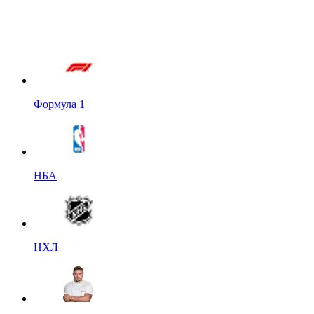
Формула 1
НБА
НХЛ