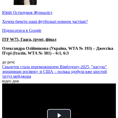
Юрій Остроумов
Журналіст
Хочеш бачити наші футбольні новини частіше?
Підписатися в Google
ITF W75, Гаага, ґрунт, фінал
Олександра Олійникова (Україна, WTA № 193) – Джессіка
П'єрі (Італія, WTA № 381) – 6:1, 6:3
до речі
Свьонтек стала переможницею Вімблдону-2025, "насухо"
знищивши росіянку зі США – полька здобула вже шостий
титул мейджора
відео дня