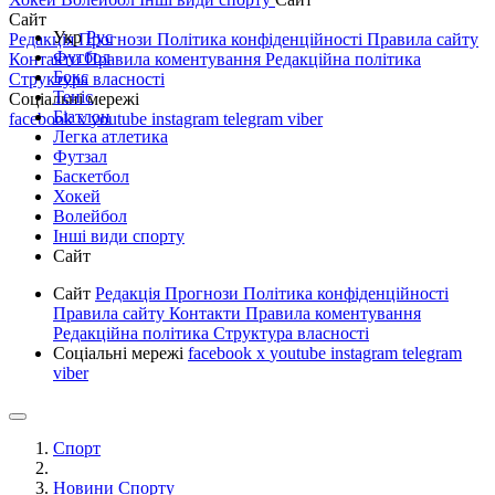
Сайт
Укр
Рус
Редакція
Прогнози
Політика конфіденційності
Правила сайту
Футбол
Контакти
Правила коментування
Редакційна політика
Бокс
Структура власності
Теніс
Соціальні мережі
Біатлон
facebook
x
youtube
instagram
telegram
viber
Легка атлетика
Футзал
Баскетбол
Хокей
Волейбол
Інші види спорту
Сайт
Сайт
Редакція
Прогнози
Політика конфіденційності
Правила сайту
Контакти
Правила коментування
Редакційна політика
Структура власності
Соціальні мережі
facebook
x
youtube
instagram
telegram
viber
Спорт
Новини Спорту