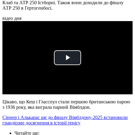
Клаб та АТР 250 Істборні. Також вони доходили до фіналу
АТР 250 в Гертогенбосі.
відео дня
Play
Video
Цікаво, що Кеш і Гласспул стали першою британською парою
з 1936 року, яка виграла парний Вімблдон.
Сіннер і Алькарас ще до фіналу Вімблдону-2025 встановили
грандіозне досягнення в історії тенісу
Читайте ще
: