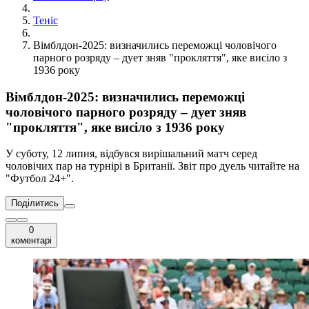
Теніс
Вімблдон-2025: визначились переможці чоловічого
парного розряду – дует зняв "прокляття", яке висіло з
1936 року
Вімблдон-2025: визначились переможці
чоловічого парного розряду – дует зняв
"прокляття", яке висіло з 1936 року
У суботу, 12 липня, відбувся вирішальний матч серед
чоловічих пар на турнірі в Британії. Звіт про дуель читайте на
"Футбол 24+".
Поділитись
0
коментарі