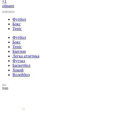
+
1
обране
Футбол
Бокс
Теніс
Футбол
Бокс
Теніс
Біатлон
Легка атлетика
Футзал
Баскетбол
Хокей
Волейбол
топ