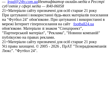
—
legal@24tv.com.ua
Ідентифікатор онлайн-медіа в Реєстрі
суб’єктів у сфері медіа — R40-06058
21+
Матеріали сайту призначені для осіб старше 21 року
При цитуванні і використанні будь-яких матеріалів посилання
на "Футбол 24" обов'язкове. При цитуванні і використанні в
мережі Інтернет гіперпосилання на сайт
football24.ua
обов'язкове. Матеріали зі знаком "Спецпроект",
"Партнерський матеріал", "Реклама", "Новини компаній"
публікуємо на правах реклами.
21+
Матеріали сайту призначені для осіб старше 21 року
Усi права захищенi. © 2005 -
2026
, ПрАТ "Телерадіокомпанія
Люкс". "Футбол 24".