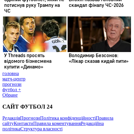
головна
матч-центр
прогнози
футбол +
Обране
САЙТ ФУТБОЛ 24
Редакція
Прогнози
Політика конфіденційності
Правила
сайту
Контакти
Правила коментування
Редакційна
політика
Структура власності