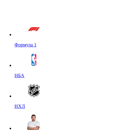
Формула 1
НБА
НХЛ