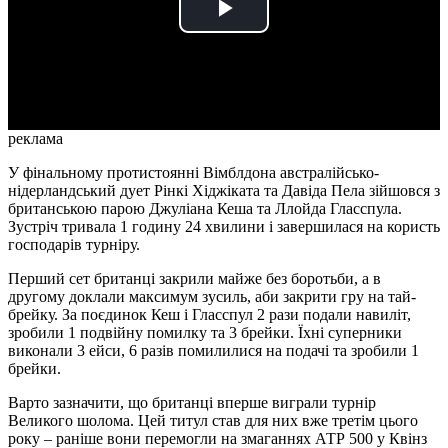
Play
Video
реклама
У фінальному протистоянні Вімблдона австралійсько-
нідерландський дует Рінкі Хіджіката та Давіда Пела зійшовся з
британською парою Джуліана Кеша та Ллойда Гласспула.
Зустріч тривала 1 годину 24 хвилини і завершилася на користь
господарів турніру.
Перший сет британці закрили майже без боротьби, а в
другому доклали максимум зусиль, аби закрити гру на тай-
брейку. За поєдинок Кеш і Гласспул 2 рази подали навиліт,
зробили 1 подвійну помилку та 3 брейки. Їхні суперники
виконали 3 ейси, 6 разів помилилися на подачі та зробили 1
брейки.
Варто зазначити, що британці вперше виграли турнір
Великого шолома. Цей титул став для них вже третім цього
року – раніше вони перемогли на змаганнях АТР 500 у Квінз