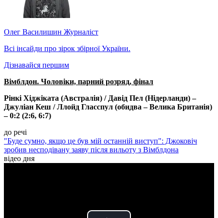
Олег Василишин
Журналіст
Всі інсайди про зірок збірної України.
Дізнавайся першим
Вімблдон. Чоловіки, парний розряд, фінал
Рінкі Хіджіката (Австралія) / Давід Пел (Нідерланди) –
Джуліан Кеш / Ллойд Гласспул (обидва – Велика Британія)
– 0:2 (2:6, 6:7)
до речі
"Буде сумно, якщо це був мій останній виступ": Джоковіч
зробив несподівану заяву після вильоту з Вімблдона
відео дня