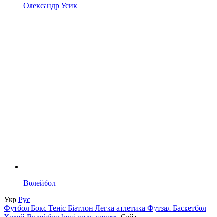
Олександр Усик
Волейбол
Укр
Рус
Футбол
Бокс
Теніс
Біатлон
Легка атлетика
Футзал
Баскетбол
Хокей
Волейбол
Інші види спорту
Сайт