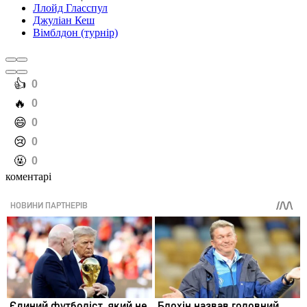
Ллойд Гласспул
Джуліан Кеш
Вімблдон (турнір)
️👍
0
️🔥
0
️😄
0
️😢
0
️🤬
0
коментарі