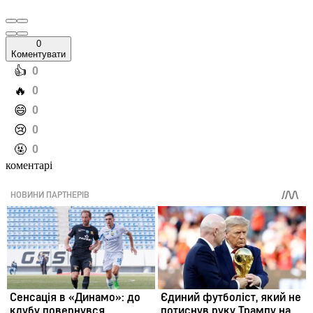
0
Коментувати
️👍
0
️🔥
0
️😄
0
️😢
0
️🤬
0
коментарі