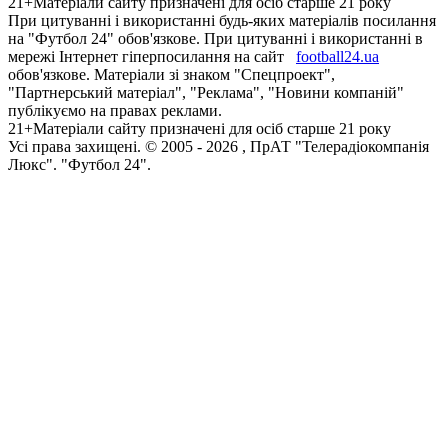
21+
Матеріали сайту призначені для осіб старше 21 року
При цитуванні і використанні будь-яких матеріалів посилання
на "Футбол 24" обов'язкове. При цитуванні і використанні в
мережі Інтернет гіперпосилання на сайт
football24.ua
обов'язкове. Матеріали зі знаком "Спецпроект",
"Партнерський матеріал", "Реклама", "Новини компаній"
публікуємо на правах реклами.
21+
Матеріали сайту призначені для осіб старше 21 року
Усi права захищенi. © 2005 -
2026
, ПрАТ "Телерадіокомпанія
Люкс". "Футбол 24".