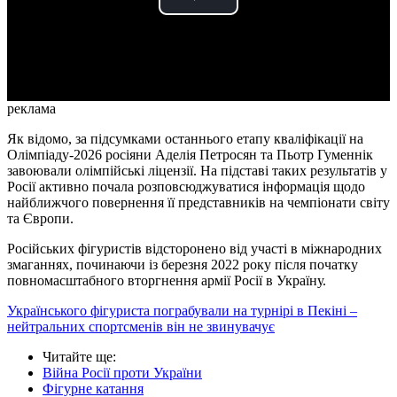
Play
Video
реклама
Як відомо, за підсумками останнього етапу кваліфікації на
Олімпіаду-2026 росіяни Аделія Петросян та Пьотр Гуменнік
завоювали олімпійські ліцензії. На підставі таких результатів у
Росії активно почала розповсюджуватися інформація щодо
найближчого повернення її представників на чемпіонати світу
та Європи.
Російських фігуристів відсторонено від участі в міжнародних
змаганнях, починаючи із березня 2022 року після початку
повномасштабного вторгнення армії Росії в Україну.
Українського фігуриста пограбували на турнірі в Пекіні –
нейтральних спортсменів він не звинувачує
Читайте ще
:
Війна Росії проти України
Фігурне катання