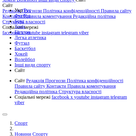
Сайт
Укр
Рус
Редакція
Прогнози
Політика конфіденційності
Правила сайту
Футбол
Контакти
Правила коментування
Редакційна політика
Бокс
Структура власності
Теніс
Соціальні мережі
Біатлон
facebook
x
youtube
instagram
telegram
viber
Легка атлетика
Футзал
Баскетбол
Хокей
Волейбол
Інші види спорту
Сайт
Сайт
Редакція
Прогнози
Політика конфіденційності
Правила сайту
Контакти
Правила коментування
Редакційна політика
Структура власності
Соціальні мережі
facebook
x
youtube
instagram
telegram
viber
Спорт
Новини Спорту