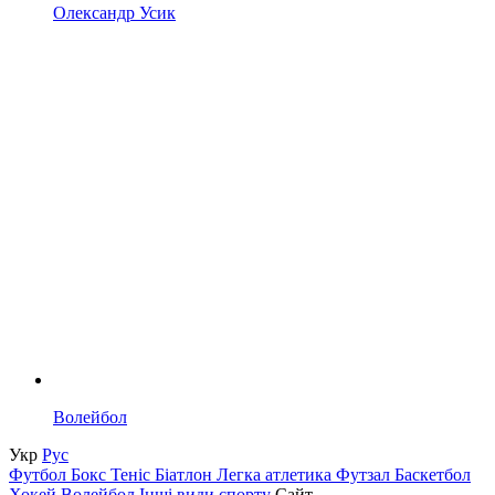
Олександр Усик
Волейбол
Укр
Рус
Футбол
Бокс
Теніс
Біатлон
Легка атлетика
Футзал
Баскетбол
Хокей
Волейбол
Інші види спорту
Сайт