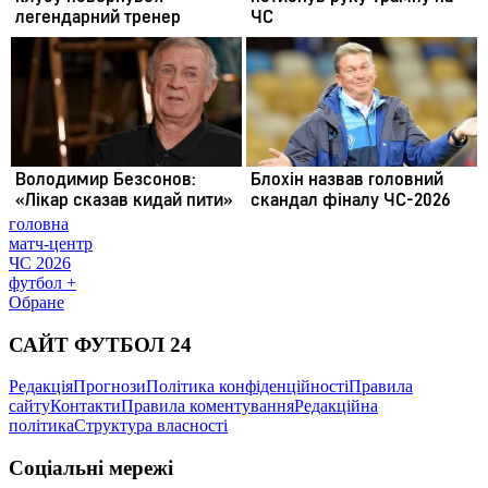
головна
матч-центр
ЧС 2026
футбол +
Обране
САЙТ ФУТБОЛ 24
Редакція
Прогнози
Політика конфіденційності
Правила
сайту
Контакти
Правила коментування
Редакційна
політика
Структура власності
Соціальні мережі