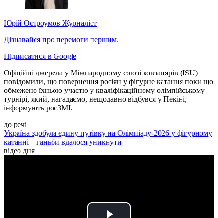
Юрій Остроумов
Журналіст
Дізнавайся про перемоги першим.
Підписатися в Google
Офіційні джерела у Міжнародному союзі ковзанярів (ISU)
повідомили, що повернення росіян у фігурне катання поки що
обмежено їхньою участю у кваліфікаційному олімпійському
турнірі, який, нагадаємо, нещодавно відбувся у Пекіні,
інформують росЗМІ.
до речі
Україна здобула єдину путівку на Олімпіаду-2026 у фігурному
катанні – ганьби вдалося уникнути
відео дня