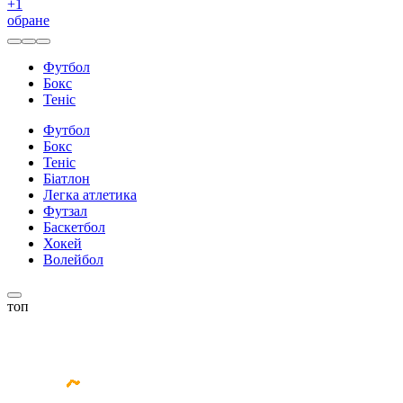
+
1
обране
Футбол
Бокс
Теніс
Футбол
Бокс
Теніс
Біатлон
Легка атлетика
Футзал
Баскетбол
Хокей
Волейбол
топ