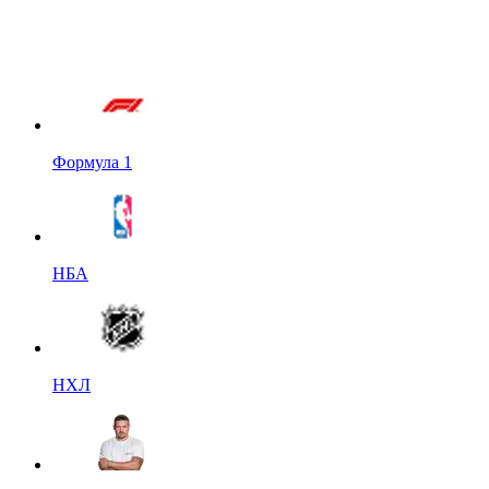
Формула 1
НБА
НХЛ