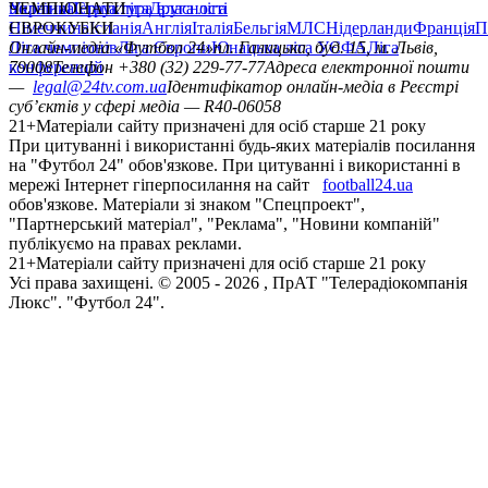
політика
Україна
ЧЕМПІОНАТИ
Перша ліга
Структура власності
Друга ліга
Німеччина
ЄВРОКУБКИ
Іспанія
Англія
Італія
Бельгія
МЛС
Нідерланди
Франція
П
Ліга чемпіонів
Онлайн-медіа «Футбол 24»
Ліга Європи
Юнацька ліга УЄФА
пл. Галицька, буд. 15, м. Львів,
Ліга
конференцій
79008
Телефон +380 (32) 229-77-77
Адреса електронної пошти
—
legal@24tv.com.ua
Ідентифікатор онлайн-медіа в Реєстрі
суб’єктів у сфері медіа — R40-06058
21+
Матеріали сайту призначені для осіб старше 21 року
При цитуванні і використанні будь-яких матеріалів посилання
на "Футбол 24" обов'язкове. При цитуванні і використанні в
мережі Інтернет гіперпосилання на сайт
football24.ua
обов'язкове. Матеріали зі знаком "Спецпроект",
"Партнерський матеріал", "Реклама", "Новини компаній"
публікуємо на правах реклами.
21+
Матеріали сайту призначені для осіб старше 21 року
Усi права захищенi. © 2005 -
2026
, ПрАТ "Телерадіокомпанія
Люкс". "Футбол 24".