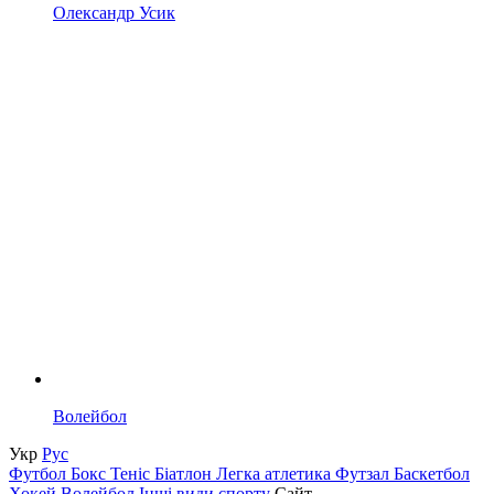
Олександр Усик
Волейбол
Укр
Рус
Футбол
Бокс
Теніс
Біатлон
Легка атлетика
Футзал
Баскетбол
Хокей
Волейбол
Інші види спорту
Сайт