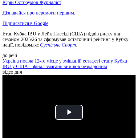
Юрій Остроумов
Журналіст
Дізнавайся про перемоги першим.
Підписатися в Google
Етап Кубка IBU у Лейк Плесіді (США) підвів риску під
сезоном-2025/26 та сформував остаточний рейтинг у Кубку
нації, повідомляє
Суспільне Спорт
.
до речі
Україна посіла 12-те місце у змішаній естафеті етапу Кубка
IBU у США – фінал змагань вийшов безрадісним
відео дня
Play
Video