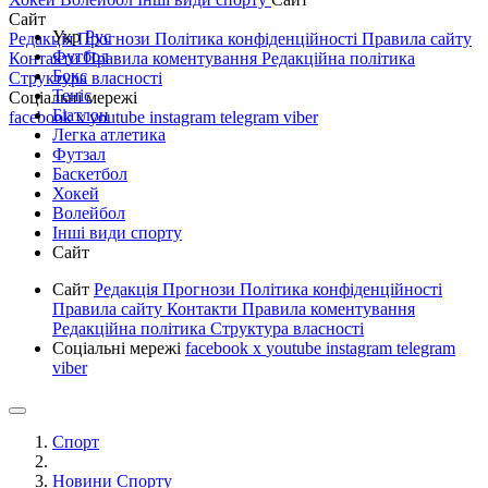
Сайт
Укр
Рус
Редакція
Прогнози
Політика конфіденційності
Правила сайту
Футбол
Контакти
Правила коментування
Редакційна політика
Бокс
Структура власності
Теніс
Соціальні мережі
Біатлон
facebook
x
youtube
instagram
telegram
viber
Легка атлетика
Футзал
Баскетбол
Хокей
Волейбол
Інші види спорту
Сайт
Сайт
Редакція
Прогнози
Політика конфіденційності
Правила сайту
Контакти
Правила коментування
Редакційна політика
Структура власності
Соціальні мережі
facebook
x
youtube
instagram
telegram
viber
Спорт
Новини Спорту