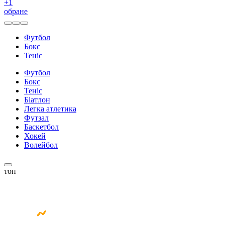
+
1
обране
Футбол
Бокс
Теніс
Футбол
Бокс
Теніс
Біатлон
Легка атлетика
Футзал
Баскетбол
Хокей
Волейбол
топ