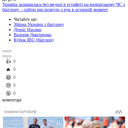
Україна залишилась без медалі в естафеті на юніорському ЧС з
біатлону – срібло вислизнуло з рук в останній момент
Читайте ще
:
Збірна України з біатлону
Денис Насико
Валерія Дмитренко
Кубок IBU (біатлон)
️👍
0
️🔥
0
️😄
0
️😢
0
️🤬
0
коментарі