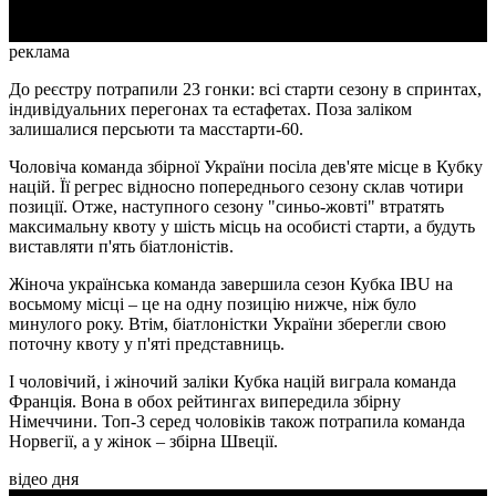
реклама
До реєстру потрапили 23 гонки: всі старти сезону в спринтах,
індивідуальних перегонах та естафетах. Поза заліком
залишалися персьюти та масстарти-60.
Чоловіча команда збірної України посіла дев'яте місце в Кубку
націй. Її регрес відносно попереднього сезону склав чотири
позиції. Отже, наступного сезону "синьо-жовті" втратять
максимальну квоту у шість місць на особисті старти, а будуть
виставляти п'ять біатлоністів.
Жіноча українська команда завершила сезон Кубка IBU на
восьмому місці – це на одну позицію нижче, ніж було
минулого року. Втім, біатлоністки України зберегли свою
поточну квоту у п'яті представниць.
І чоловічий, і жіночий заліки Кубка націй виграла команда
Франція. Вона в обох рейтингах випередила збірну
Німеччини. Топ-3 серед чоловіків також потрапила команда
Норвегії, а у жінок – збірна Швеції.
відео дня