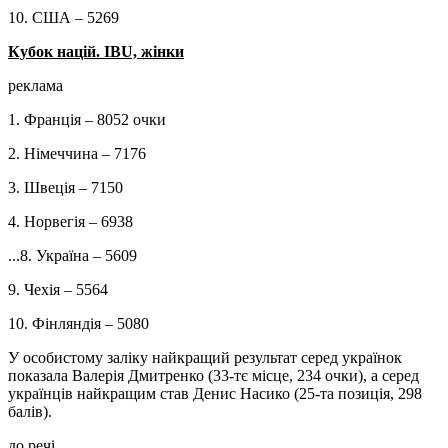
10. США – 5269
Кубок націй. IBU, жінки
реклама
1. Франція – 8052 очки
2. Німеччина – 7176
3. Швеція – 7150
4. Норвегія – 6938
...8. Україна – 5609
9. Чехія – 5564
10. Фінляндія – 5080
У особистому заліку найкращий результат серед українок
показала Валерія Дмитренко (33-тє місце, 234 очки), а серед
українців найкращим став Денис Насико (25-та позиція, 298
балів).
до речі