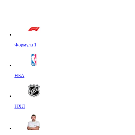
Формула 1
НБА
НХЛ