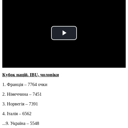
Play
Video
Кубок націй. IBU, чоловіки
1. Франція – 7764 очки
2. Німеччина – 7451
3. Норвегія – 7391
4. Італія – 6562
...9. Україна – 5548