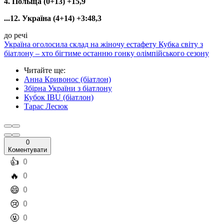
4. Польща (0+13) +15,9
...12. Україна (4+14) +3:48,3
до речі
Україна оголосила склад на жіночу естафету Кубка світу з
біатлону – хто бігтиме останню гонку олімпійського сезону
Читайте ще
:
Анна Кривонос (біатлон)
Збірна України з біатлону
Кубок IBU (біатлон)
Тарас Лесюк
0
Коментувати
️👍
0
️🔥
0
️😄
0
️😢
0
️🤬
0