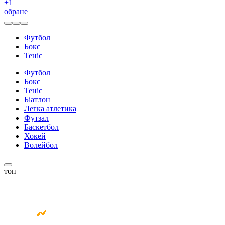
+
1
обране
Футбол
Бокс
Теніс
Футбол
Бокс
Теніс
Біатлон
Легка атлетика
Футзал
Баскетбол
Хокей
Волейбол
топ