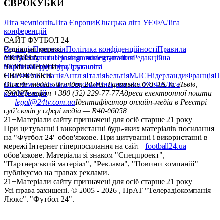
ЄВРОКУБКИ
Ліга чемпіонів
Ліга Європи
Юнацька ліга УЄФА
Ліга
конференцій
САЙТ ФУТБОЛ 24
Редакція
Соціальні мережі
Прогнози
Політика конфіденційності
Правила
сайту
facebook
УКРАЇНА
Контакти
x
youtube
Правила коментування
instagram
telegram
viber
Редакційна
політика
Україна
ЧЕМПІОНАТИ
Перша ліга
Структура власності
Друга ліга
Німеччина
ЄВРОКУБКИ
Іспанія
Англія
Італія
Бельгія
МЛС
Нідерланди
Франція
П
Ліга чемпіонів
Онлайн-медіа «Футбол 24»
Ліга Європи
Юнацька ліга УЄФА
пл. Галицька, буд. 15, м. Львів,
Ліга
конференцій
79008
Телефон +380 (32) 229-77-77
Адреса електронної пошти
—
legal@24tv.com.ua
Ідентифікатор онлайн-медіа в Реєстрі
суб’єктів у сфері медіа — R40-06058
21+
Матеріали сайту призначені для осіб старше 21 року
При цитуванні і використанні будь-яких матеріалів посилання
на "Футбол 24" обов'язкове. При цитуванні і використанні в
мережі Інтернет гіперпосилання на сайт
football24.ua
обов'язкове. Матеріали зі знаком "Спецпроект",
"Партнерський матеріал", "Реклама", "Новини компаній"
публікуємо на правах реклами.
21+
Матеріали сайту призначені для осіб старше 21 року
Усi права захищенi. © 2005 -
2026
, ПрАТ "Телерадіокомпанія
Люкс". "Футбол 24".