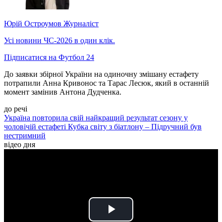
Юрій Остроумов
Журналіст
Усі новини ЧС-2026 в один клік.
Підписатися на Футбол 24
До заявки збірної України на одиночну змішану естафету
потрапили Анна Кривонос та Тарас Лесюк, який в останній
момент замінив Антона Дудченка.
до речі
Україна повторила свій найкращий результат сезону у
чоловічій естафеті Кубка світу з біатлону – Підручний був
нестримний
відео дня
Play