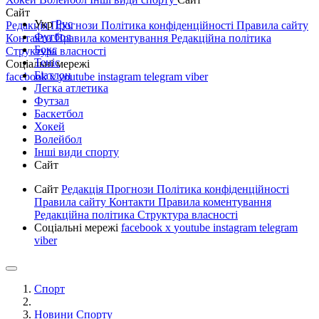
Сайт
Укр
Рус
Редакція
Прогнози
Політика конфіденційності
Правила сайту
Футбол
Контакти
Правила коментування
Редакційна політика
Бокс
Структура власності
Теніс
Соціальні мережі
Біатлон
facebook
x
youtube
instagram
telegram
viber
Легка атлетика
Футзал
Баскетбол
Хокей
Волейбол
Інші види спорту
Сайт
Сайт
Редакція
Прогнози
Політика конфіденційності
Правила сайту
Контакти
Правила коментування
Редакційна політика
Структура власності
Соціальні мережі
facebook
x
youtube
instagram
telegram
viber
Спорт
Новини Спорту