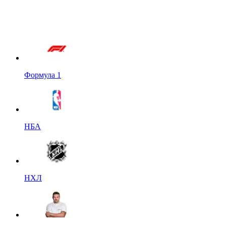
Формула 1
НБА
НХЛ