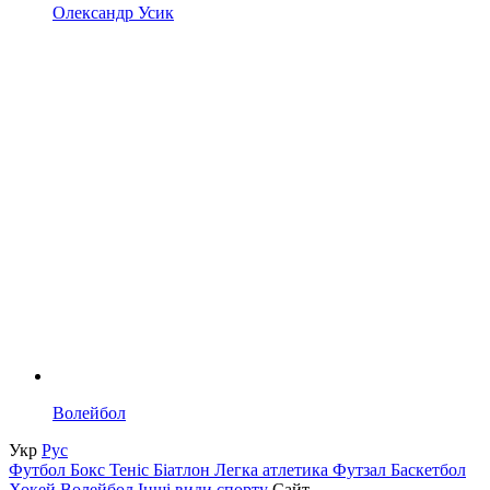
Олександр Усик
Волейбол
Укр
Рус
Футбол
Бокс
Теніс
Біатлон
Легка атлетика
Футзал
Баскетбол
Хокей
Волейбол
Інші види спорту
Сайт