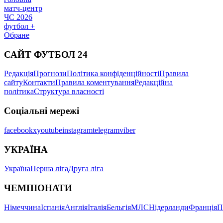
матч-центр
ЧС 2026
футбол +
Обране
САЙТ ФУТБОЛ 24
Редакція
Прогнози
Політика конфіденційності
Правила
сайту
Контакти
Правила коментування
Редакційна
політика
Структура власності
Соціальні мережі
facebook
x
youtube
instagram
telegram
viber
УКРАЇНА
Україна
Перша ліга
Друга ліга
ЧЕМПІОНАТИ
Німеччина
Іспанія
Англія
Італія
Бельгія
МЛС
Нідерланди
Франція
П