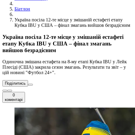
Біатлон
Україна посіла 12-те місце у змішаній естафеті етапу
Кубка IBU у США – фінал змагань вийшов безрадісним
Україна посіла 12-те місце у змішаній естафеті
етапу Кубка IBU у США – фінал змагань
вийшов безрадісним
Одиночна змішана естафета на 8-му етапі Кубка IBU у Лейк
Плесіді (США) закрила сезон змагань. Результати та звіт – у
цій новині "Футбол 24+".
Поділитись
0
коментарі