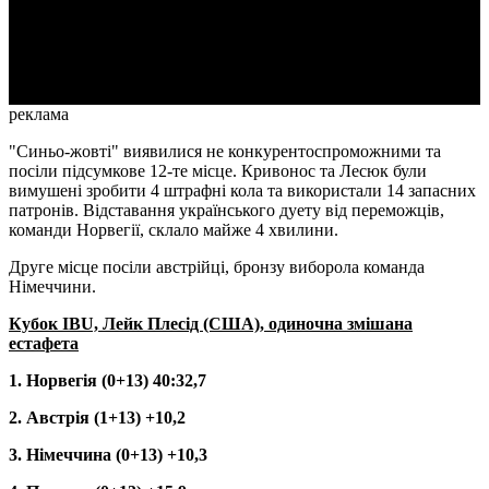
Video
реклама
"Синьо-жовті" виявилися не конкурентоспроможними та
посіли підсумкове 12-те місце. Кривонос та Лесюк були
вимушені зробити 4 штрафні кола та використали 14 запасних
патронів. Відставання українського дуету від переможців,
команди Норвегії, склало майже 4 хвилини.
Друге місце посіли австрійці, бронзу виборола команда
Німеччини.
Кубок IBU, Лейк Плесід (США), одиночна змішана
естафета
1. Норвегія (0+13) 40:32,7
2. Австрія (1+13) +10,2
3. Німеччина (0+13) +10,3