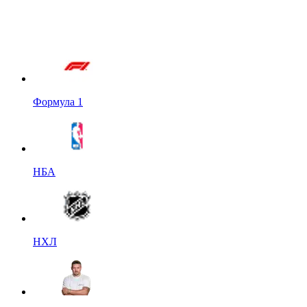
Формула 1
НБА
НХЛ