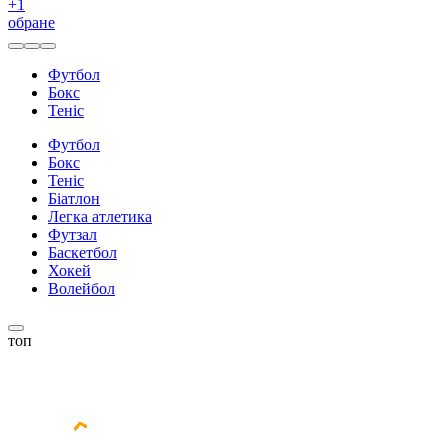
+
1
обране
Футбол
Бокс
Теніс
Футбол
Бокс
Теніс
Біатлон
Легка атлетика
Футзал
Баскетбол
Хокей
Волейбол
топ