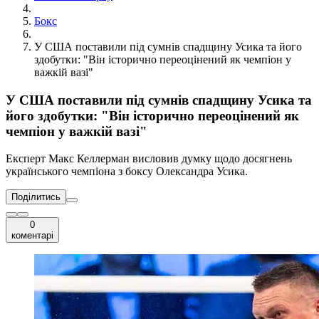
Бокс
У США поставили під сумнів спадщину Усика та його
здобутки: "Він історично переоцінений як чемпіон у
важкій вазі"
У США поставили під сумнів спадщину Усика та
його здобутки: "Він історично переоцінений як
чемпіон у важкій вазі"
Експерт Макс Келлерман висловив думку щодо досягнень
українського чемпіона з боксу Олександра Усика.
Поділитись
0
коментарі