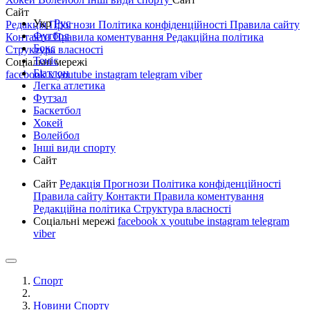
Сайт
Укр
Рус
Редакція
Прогнози
Політика конфіденційності
Правила сайту
Футбол
Контакти
Правила коментування
Редакційна політика
Бокс
Структура власності
Теніс
Соціальні мережі
Біатлон
facebook
x
youtube
instagram
telegram
viber
Легка атлетика
Футзал
Баскетбол
Хокей
Волейбол
Інші види спорту
Сайт
Сайт
Редакція
Прогнози
Політика конфіденційності
Правила сайту
Контакти
Правила коментування
Редакційна політика
Структура власності
Соціальні мережі
facebook
x
youtube
instagram
telegram
viber
Спорт
Новини Спорту