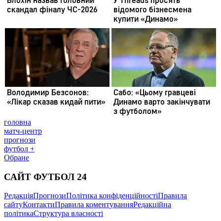
головна
матч-центр
прогнози
футбол +
Обране
САЙТ ФУТБОЛ 24
Редакція
Прогнози
Політика конфіденційності
Правила
сайту
Контакти
Правила коментування
Редакційна
політика
Структура власності