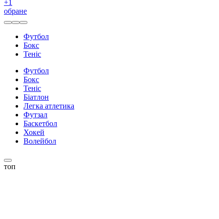
+
1
обране
Футбол
Бокс
Теніс
Футбол
Бокс
Теніс
Біатлон
Легка атлетика
Футзал
Баскетбол
Хокей
Волейбол
топ