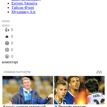
Ентоні Джошуа
Тайсон Ф'юрі
Мухаммед Алі
️👍
0
️🔥
0
️😄
0
️😢
0
️🤬
0
коментарі