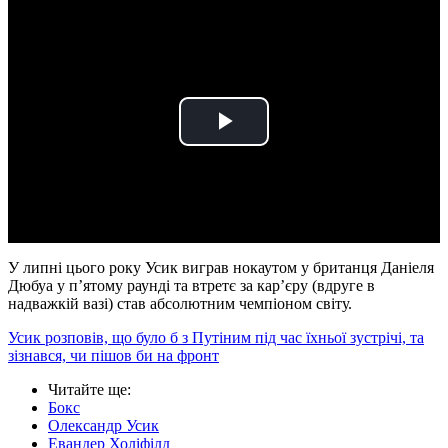
Play
Video
У липні цього року Усик виграв нокаутом у британця Даніеля
Дюбуа у пʼятому раунді та втретє за кар’єру (вдруге в
надважкій вазі) став абсолютним чемпіоном світу.
Усик розповів, що було б з Путіним під час їхньої зустрічі, та
зізнався, чи пішов би на фронт
Читайте ще
:
Бокс
Олександр Усик
Евандер Холіфілд