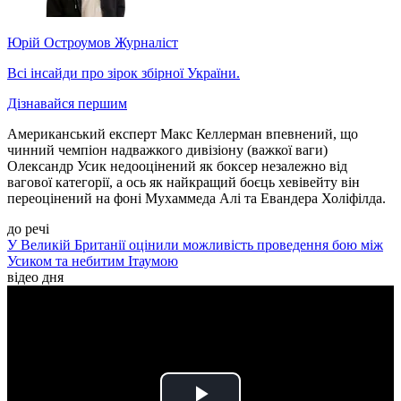
Юрій Остроумов
Журналіст
Всі інсайди про зірок збірної України.
Дізнавайся першим
Американський експерт Макс Келлерман впевнений, що
чинний чемпіон надважкого дивізіону (важкої ваги)
Олександр Усик недооцінений як боксер незалежно від
вагової категорії, а ось як найкращий боєць хевівейту він
переоцінений на фоні Мухаммеда Алі та Евандера Холіфілда.
до речі
У Великій Британії оцінили можливість проведення бою між
Усиком та небитим Ітаумою
відео дня