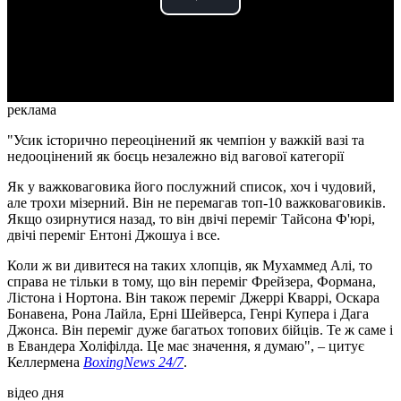
Play
Video
реклама
"Усик історично переоцінений як чемпіон у важкій вазі та
недооцінений як боєць незалежно від вагової категорії
Як у важковаговика його послужний список, хоч і чудовий,
але трохи мізерний. Він не перемагав топ-10 важковаговиків.
Якщо озирнутися назад, то він двічі переміг Тайсона Ф'юрі,
двічі переміг Ентоні Джошуа і все.
Коли ж ви дивитеся на таких хлопців, як Мухаммед Алі, то
справа не тільки в тому, що він переміг Фрейзера, Формана,
Лістона і Нортона. Він також переміг Джеррі Кваррі, Оскара
Бонавена, Рона Лайла, Ерні Шейверса, Генрі Купера і Дага
Джонса. Він переміг дуже багатьох топових бійців. Те ж саме і
в Евандера Холіфілда. Це має значення, я думаю", – цитує
Келлермена
BoxingNews 24/7
.
відео дня