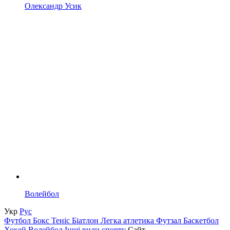
Олександр Усик
Волейбол
Укр
Рус
Футбол
Бокс
Теніс
Біатлон
Легка атлетика
Футзал
Баскетбол
Хокей
Волейбол
Інші види спорту
Сайт