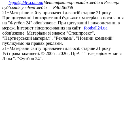
—
legal@24tv.com.ua
Ідентифікатор онлайн-медіа в Реєстрі
суб’єктів у сфері медіа — R40-06058
21+
Матеріали сайту призначені для осіб старше 21 року
При цитуванні і використанні будь-яких матеріалів посилання
на "Футбол 24" обов'язкове. При цитуванні і використанні в
мережі Інтернет гіперпосилання на сайт
football24.ua
обов'язкове. Матеріали зі знаком "Спецпроект",
"Партнерський матеріал", "Реклама", "Новини компаній"
публікуємо на правах реклами.
21+
Матеріали сайту призначені для осіб старше 21 року
Усi права захищенi. © 2005 -
2026
, ПрАТ "Телерадіокомпанія
Люкс". "Футбол 24".