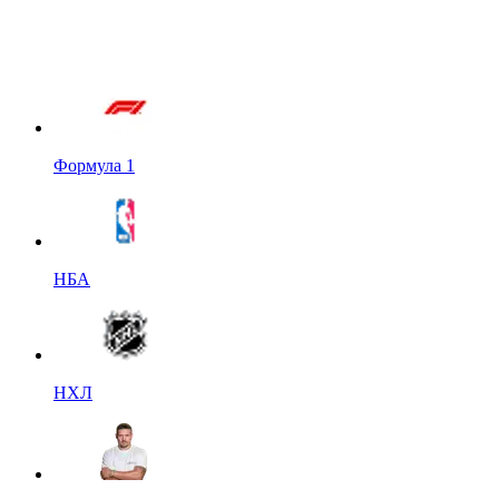
Формула 1
НБА
НХЛ