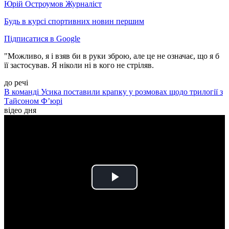
Юрій Остроумов
Журналіст
Будь в курсі спортивних новин першим
Підписатися в Google
"Можливо, я і взяв би в руки зброю, але це не означає, що я б
її застосував. Я ніколи ні в кого не стріляв.
до речі
В команді Усика поставили крапку у розмовах щодо трилогії з
Тайсоном Ф’юрі
відео дня
Play
Video