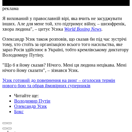
реклама
Я вихований у православній вірі, яка вчить не засуджувати
інших. Але для мене той, хто підтримує війну, – шизофренік,
хвора людина", – цитує Усика
World Boxing News
.
Олександр Усик також розповів, що сказав би під час зустрічі
тому, хто стоїть за організацією всього того насильства, яке
зараз Росія здійснює в Україні, тобто кремлівському диктатору
Володимиру Путіну.
"Що б я йому сказав? Нічого. Мені ця людина нецікава. Мені
нічого йому сказати", – зізнався Усик.
Усик готовий до повернення на ринг – оголосив термін
нового бою та обрав ймовірних суперників
Читайте ще
:
Володимир Путін
Олександр Усик
Бокс