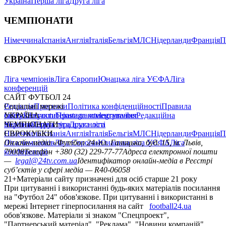
Україна
Перша ліга
Друга ліга
ЧЕМПІОНАТИ
Німеччина
Іспанія
Англія
Італія
Бельгія
МЛС
Нідерланди
Франція
П
ЄВРОКУБКИ
Ліга чемпіонів
Ліга Європи
Юнацька ліга УЄФА
Ліга
конференцій
САЙТ ФУТБОЛ 24
Редакція
Соціальні мережі
Прогнози
Політика конфіденційності
Правила
сайту
facebook
УКРАЇНА
Контакти
x
youtube
Правила коментування
instagram
telegram
viber
Редакційна
політика
Україна
ЧЕМПІОНАТИ
Перша ліга
Структура власності
Друга ліга
Німеччина
ЄВРОКУБКИ
Іспанія
Англія
Італія
Бельгія
МЛС
Нідерланди
Франція
П
Ліга чемпіонів
Онлайн-медіа «Футбол 24»
Ліга Європи
Юнацька ліга УЄФА
пл. Галицька, буд. 15, м. Львів,
Ліга
конференцій
79008
Телефон +380 (32) 229-77-77
Адреса електронної пошти
—
legal@24tv.com.ua
Ідентифікатор онлайн-медіа в Реєстрі
суб’єктів у сфері медіа — R40-06058
21+
Матеріали сайту призначені для осіб старше 21 року
При цитуванні і використанні будь-яких матеріалів посилання
на "Футбол 24" обов'язкове. При цитуванні і використанні в
мережі Інтернет гіперпосилання на сайт
football24.ua
обов'язкове. Матеріали зі знаком "Спецпроект",
"Партнерський матеріал", "Реклама", "Новини компаній"