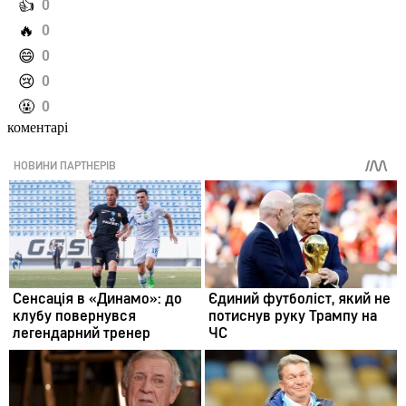
️👍
0
️🔥
0
️😄
0
️😢
0
️🤬
0
коментарі