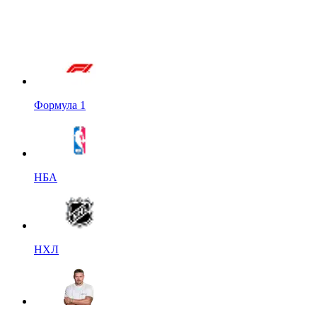
Формула 1
НБА
НХЛ