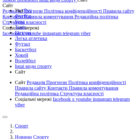
Сайт
Укр
Рус
Редакція
Прогнози
Політика конфіденційності
Правила сайту
Футбол
Контакти
Правила коментування
Редакційна політика
Бокс
Структура власності
Теніс
Соціальні мережі
Біатлон
facebook
x
youtube
instagram
telegram
viber
Легка атлетика
Футзал
Баскетбол
Хокей
Волейбол
Інші види спорту
Сайт
Сайт
Редакція
Прогнози
Політика конфіденційності
Правила сайту
Контакти
Правила коментування
Редакційна політика
Структура власності
Соціальні мережі
facebook
x
youtube
instagram
telegram
viber
Спорт
Новини Спорту