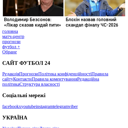
головна
матч-центр
прогнози
футбол +
Обране
САЙТ ФУТБОЛ 24
Редакція
Прогнози
Політика конфіденційності
Правила
сайту
Контакти
Правила коментування
Редакційна
політика
Структура власності
Соціальні мережі
facebook
x
youtube
instagram
telegram
viber
УКРАЇНА