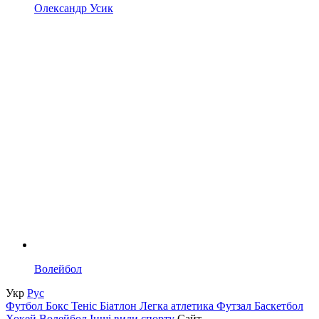
Олександр Усик
Волейбол
Укр
Рус
Футбол
Бокс
Теніс
Біатлон
Легка атлетика
Футзал
Баскетбол
Хокей
Волейбол
Інші види спорту
Сайт