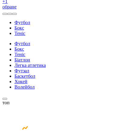
+
1
обране
Футбол
Бокс
Теніс
Футбол
Бокс
Теніс
Біатлон
Легка атлетика
Футзал
Баскетбол
Хокей
Волейбол
топ