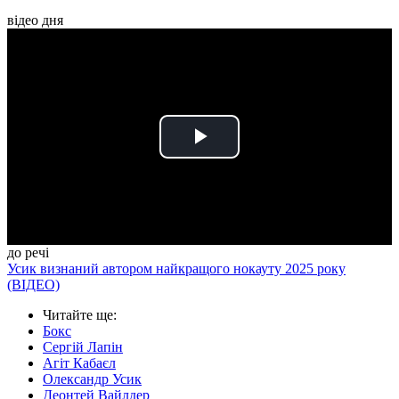
відео дня
Play
Video
до речі
Усик визнаний автором найкращого нокауту 2025 року
(ВІДЕО)
Читайте ще
:
Бокс
Сергій Лапін
Агіт Кабаєл
Олександр Усик
Деонтей Вайлдер