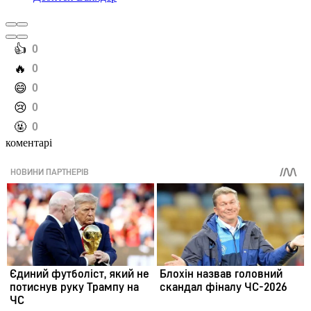
️👍
0
️🔥
0
️😄
0
️😢
0
️🤬
0
коментарі