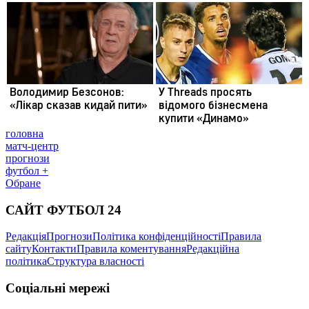
головна
матч-центр
прогнози
футбол +
Обране
САЙТ ФУТБОЛ 24
Редакція
Прогнози
Політика конфіденційності
Правила
сайту
Контакти
Правила коментування
Редакційна
політика
Структура власності
Соціальні мережі