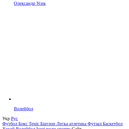
Олександр Усик
Волейбол
Укр
Рус
Футбол
Бокс
Теніс
Біатлон
Легка атлетика
Футзал
Баскетбол
Хокей
Волейбол
Інші види спорту
Сайт