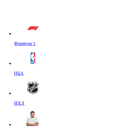
Формула 1
НБА
НХЛ