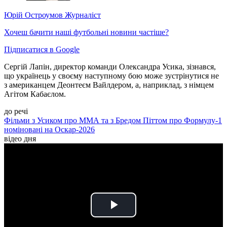
Юрій Остроумов
Журналіст
Хочеш бачити наші футбольні новини частіше?
Підписатися в Google
Сергій Лапін, директор команди Олександра Усика, зізнався,
що українець у своєму наступному бою може зустрінутися не
з американцем Деонтеєм Вайлдером, а, наприклад, з німцем
Агітом Кабаєлом.
до речі
Фільми з Усиком про ММА та з Бредом Піттом про Формулу-1
номіновані на Оскар-2026
відео дня
Play