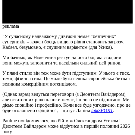
Video
реклама
"У сучасному надважкому дивізіоні немає "безпечних"
суперників – кожен боєць вищого рівня становить загрозу.
Кабаел, безумовно, є слушним варіантом (для Усика).
Ми бачимо, як Німеччина реагує на його бої, які стадіони
вони можуть заповнити та наскільки сильний цей ринок.
У плані стилю він теж може бути підступним. У нього є тиск,
темп, фізична сила. Це може бути велика європейська битва з
великим комерційним потенціалом.
(Однак зараз) ведуться переговори (з Деонтеєм Вайлдером),
але остаточних рішень поки немає, і нічого не підписано. Ми
діємо спокійно і професійно. Коли все буде узгоджено, про це
буде оголошено офіційно", – цитує Лапіна
talkSPORT
.
Раніше повідомлялося, що бій між Олександром Усиком і
Деонтеєм Вайлдером може відбутися в першій половині 2026
року.