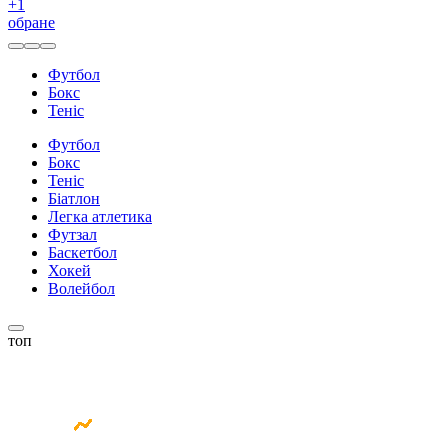
+
1
обране
Футбол
Бокс
Теніс
Футбол
Бокс
Теніс
Біатлон
Легка атлетика
Футзал
Баскетбол
Хокей
Волейбол
топ