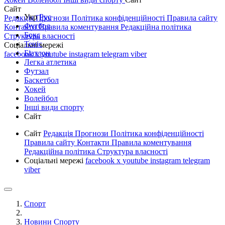
Сайт
Укр
Рус
Редакція
Прогнози
Політика конфіденційності
Правила сайту
Футбол
Контакти
Правила коментування
Редакційна політика
Бокс
Структура власності
Теніс
Соціальні мережі
Біатлон
facebook
x
youtube
instagram
telegram
viber
Легка атлетика
Футзал
Баскетбол
Хокей
Волейбол
Інші види спорту
Сайт
Сайт
Редакція
Прогнози
Політика конфіденційності
Правила сайту
Контакти
Правила коментування
Редакційна політика
Структура власності
Соціальні мережі
facebook
x
youtube
instagram
telegram
viber
Спорт
Новини Спорту