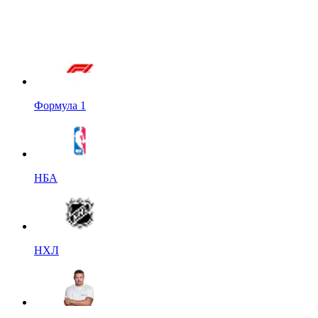
Формула 1
НБА
НХЛ