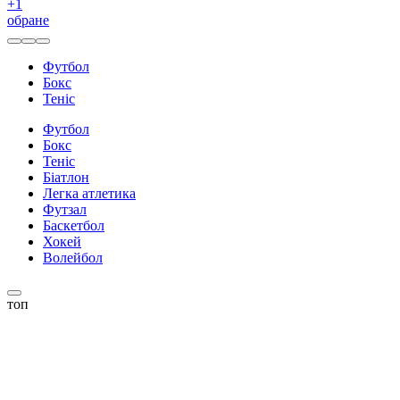
+
1
обране
Футбол
Бокс
Теніс
Футбол
Бокс
Теніс
Біатлон
Легка атлетика
Футзал
Баскетбол
Хокей
Волейбол
топ