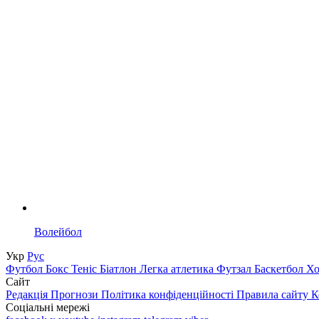
Волейбол
Укр
Рус
Футбол
Бокс
Теніс
Біатлон
Легка атлетика
Футзал
Баскетбол
Х
Сайт
Редакція
Прогнози
Політика конфіденційності
Правила сайту
К
Соціальні мережі