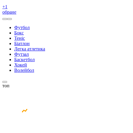
+
1
обране
Футбол
Бокс
Теніс
Біатлон
Легка атлетика
Футзал
Баскетбол
Хокей
Волейбол
топ