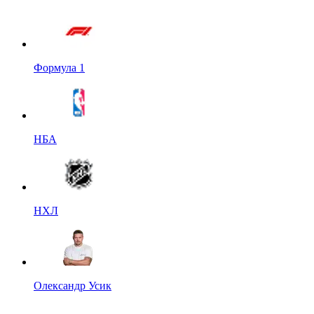
Формула 1
НБА
НХЛ
Олександр Усик