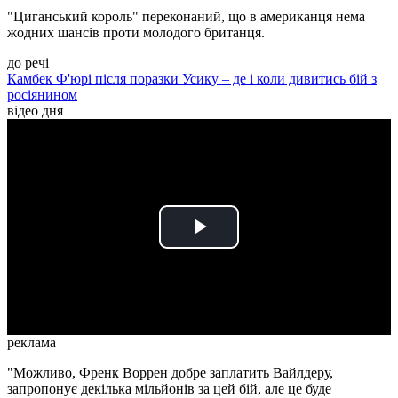
"Циганський король" переконаний, що в американця нема
жодних шансів проти молодого британця.
до речі
Камбек Ф'юрі після поразки Усику – де і коли дивитись бій з
росіянином
відео дня
Play
Video
реклама
"Можливо, Френк Воррен добре заплатить Вайлдеру,
запропонує декілька мільйонів за цей бій, але це буде