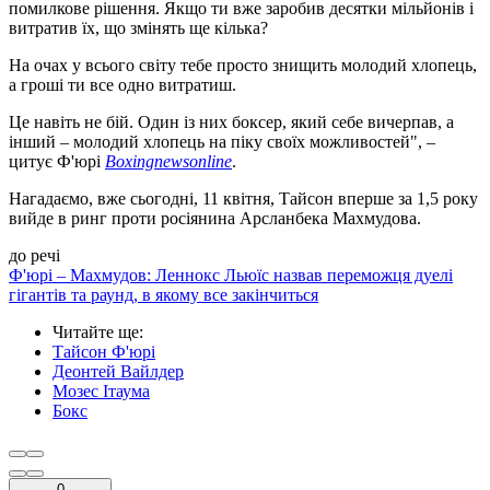
помилкове рішення. Якщо ти вже заробив десятки мільйонів і
витратив їх, що змінять ще кілька?
На очах у всього світу тебе просто знищить молодий хлопець,
а гроші ти все одно витратиш.
Це навіть не бій. Один із них боксер, який себе вичерпав, а
інший – молодий хлопець на піку своїх можливостей", –
цитує Ф'юрі
Boxingnewsonline
.
Нагадаємо, вже сьогодні, 11 квітня, Тайсон вперше за 1,5 року
вийде в ринг проти росіянина Арсланбека Махмудова.
до речі
Ф'юрі – Махмудов: Леннокс Льюїс назвав переможця дуелі
гігантів та раунд, в якому все закінчиться
Читайте ще
:
Тайсон Ф'юрі
Деонтей Вайлдер
Мозес Ітаума
Бокс
0