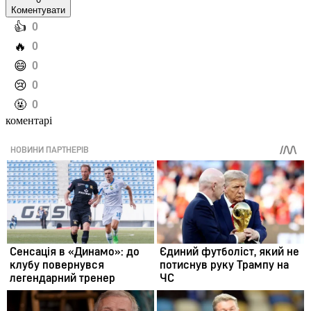
Коментувати
️👍
0
️🔥
0
️😄
0
️😢
0
️🤬
0
коментарі