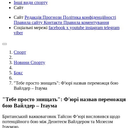
Інші види спорту
Сайт
Сайт
Редакція
Прогнози
Політика конфіденційності
Правила сайту
Контакти
Правила коментування
Соціальні мережі
facebook
x
youtube
instagram
telegram
viber
Спорт
Новини Спорту
Бокс
"Тебе просто знищать": Ф'юрі назвав переможця бою
Вайлдер – Ітаума
"Тебе просто знищать": Ф'юрі назвав переможця
бою Вайлдер – Ітаума
Британський важковаговик Тайсон Фʼюрі висловився щодо
потенційного бою між Деонтеєм Вайлдером та Мозесом
Ітаумою.