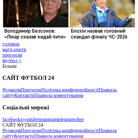
головна
матч-центр
прогнози
футбол +
Більше
САЙТ ФУТБОЛ 24
Редакція
Прогнози
Політика конфіденційності
Правила
сайту
Контакти
Правила коментування
Соціальні мережі
facebook
x
youtube
instagram
telegram
viber
САЙТ ФУТБОЛ 24
Редакція
Прогнози
Політика конфіденційності
Правила
сайту
Контакти
Правила коментування