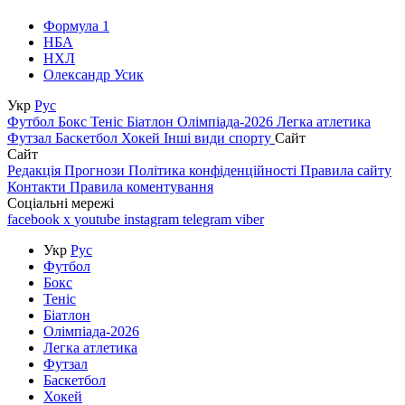
Формула 1
НБА
НХЛ
Олександр Усик
Укр
Рус
Футбол
Бокс
Теніс
Біатлон
Олімпіада-2026
Легка атлетика
Футзал
Баскетбол
Хокей
Інші види спорту
Сайт
Сайт
Редакція
Прогнози
Політика конфіденційності
Правила сайту
Контакти
Правила коментування
Соціальні мережі
facebook
x
youtube
instagram
telegram
viber
Укр
Рус
Футбол
Бокс
Теніс
Біатлон
Олімпіада-2026
Легка атлетика
Футзал
Баскетбол
Хокей