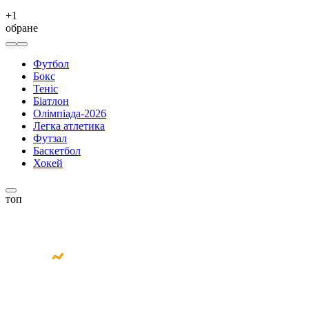
+
1
обране
Футбол
Бокс
Теніс
Біатлон
Олімпіада-2026
Легка атлетика
Футзал
Баскетбол
Хокей
топ