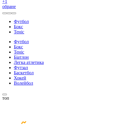
+
1
обране
Футбол
Бокс
Теніс
Футбол
Бокс
Теніс
Біатлон
Легка атлетика
Футзал
Баскетбол
Хокей
Волейбол
топ