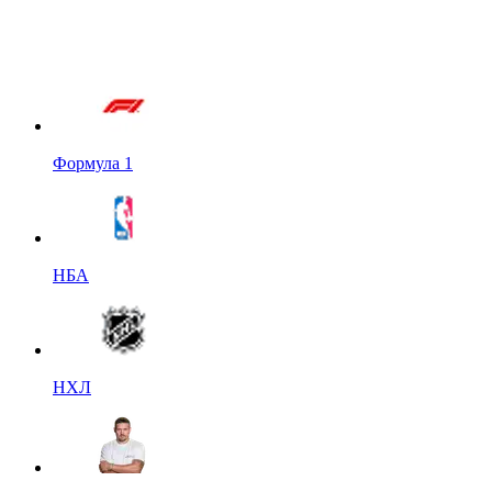
Формула 1
НБА
НХЛ