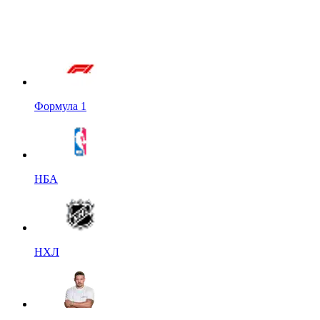
Формула 1
НБА
НХЛ