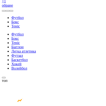
+
1
обране
Футбол
Бокс
Теніс
Футбол
Бокс
Теніс
Біатлон
Легка атлетика
Футзал
Баскетбол
Хокей
Волейбол
топ