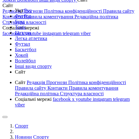
Сайт
Укр
Рус
Редакція
Прогнози
Політика конфіденційності
Правила сайту
Футбол
Контакти
Правила коментування
Редакційна політика
Бокс
Структура власності
Теніс
Соціальні мережі
Біатлон
facebook
x
youtube
instagram
telegram
viber
Легка атлетика
Футзал
Баскетбол
Хокей
Волейбол
Інші види спорту
Сайт
Сайт
Редакція
Прогнози
Політика конфіденційності
Правила сайту
Контакти
Правила коментування
Редакційна політика
Структура власності
Соціальні мережі
facebook
x
youtube
instagram
telegram
viber
Спорт
Новини Спорту