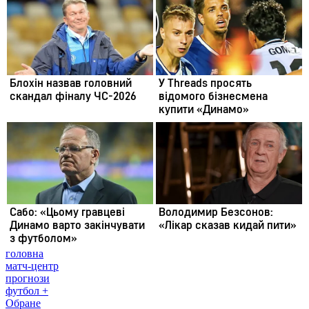
головна
матч-центр
прогнози
футбол +
Обране