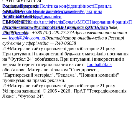
САЙТ ФУТБОЛ 24
Редакція
Соціальні мережі
Прогнози
Політика конфіденційності
Правила
сайту
facebook
УКРАЇНА
Контакти
x
youtube
Правила коментування
instagram
telegram
viber
Редакційна
політика
Україна
ЧЕМПІОНАТИ
Перша ліга
Структура власності
Друга ліга
Німеччина
ЄВРОКУБКИ
Іспанія
Англія
Італія
Бельгія
МЛС
Нідерланди
Франція
П
Ліга чемпіонів
Онлайн-медіа «Футбол 24»
Ліга Європи
Юнацька ліга УЄФА
пл. Галицька, буд. 15, м. Львів,
Ліга
конференцій
79008
Телефон +380 (32) 229-77-77
Адреса електронної пошти
—
legal@24tv.com.ua
Ідентифікатор онлайн-медіа в Реєстрі
суб’єктів у сфері медіа — R40-06058
21+
Матеріали сайту призначені для осіб старше 21 року
При цитуванні і використанні будь-яких матеріалів посилання
на "Футбол 24" обов'язкове. При цитуванні і використанні в
мережі Інтернет гіперпосилання на сайт
football24.ua
обов'язкове. Матеріали зі знаком "Спецпроект",
"Партнерський матеріал", "Реклама", "Новини компаній"
публікуємо на правах реклами.
21+
Матеріали сайту призначені для осіб старше 21 року
Усi права захищенi. © 2005 -
2026
, ПрАТ "Телерадіокомпанія
Люкс". "Футбол 24".