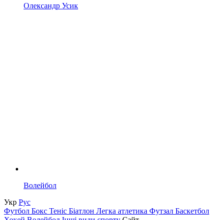
Олександр Усик
Волейбол
Укр
Рус
Футбол
Бокс
Теніс
Біатлон
Легка атлетика
Футзал
Баскетбол
Хокей
Волейбол
Інші види спорту
Сайт