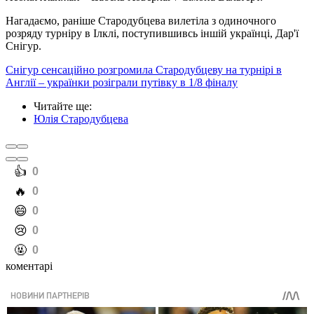
Нагадаємо, раніше Стародубцева вилетіла з одиночного
розряду турніру в Ілклі, поступившивсь іншій українці, Дар'ї
Снігур.
Снігур сенсаційно розгромила Стародубцеву на турнірі в
Англії – українки розіграли путівку в 1/8 фіналу
Читайте ще
:
Юлія Стародубцева
️👍
0
️🔥
0
️😄
0
️😢
0
️🤬
0
коментарі