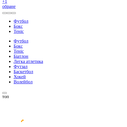
+
1
обране
Футбол
Бокс
Теніс
Футбол
Бокс
Теніс
Біатлон
Легка атлетика
Футзал
Баскетбол
Хокей
Волейбол
топ