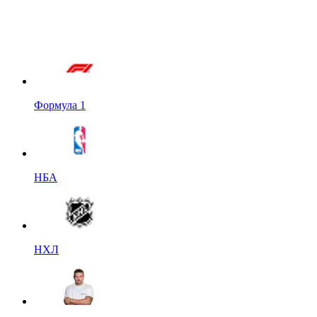
Формула 1
НБА
НХЛ