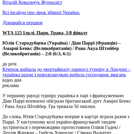
Віталій Ковальчук
Журналіст
Всі інсайди про зірок збірної України.
Дізнавайся першим
WTA 125 Ілклі. Пари. Трава, 1/8 фіналу
Юлія Стародубцева (Україна) / Діан Паррі (Франція) –
Амарні Бенкс (Великобританія) / Рана Акуа Штойбер
(Великобританія) – 2:0 (6:3, 6:1)
до речі
Кіченок вийшла до чвертьфіналу парного турніру в Лондоні –
українка разом з новозеландкою вибила господарок змагань
відео дня
реклама
У першому раунді турніру українка в парі з француженкою
Діан Паррі впевнено обіграли британський дует Амарні Бенкс
/ Рана Акуа Штойбер. Гра тривала 56 хвилин.
До слова, Юлія Стародубцева вперше в кар'єрі зіграла разом з
Паррі. У наступному колі україно-французький тандем
зустрінеться з переможцями протистояння Олівія Гадекі /
Леолія Жанжан – Ізабель Ховерлаг / Сімона Вальтерт.