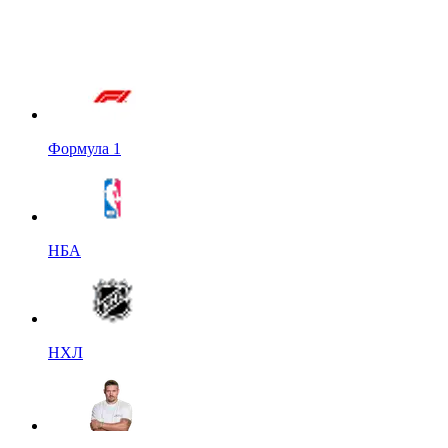
Формула 1
НБА
НХЛ