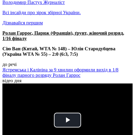
Володимир Пастух
Журналіст
Всі інсайди про зірок збірної України.
Дізнавайся першим
Ролан Гаррос, Париж (Франція), ґрунт, жіночий розряд,
1/16 фіналу
Сію Ван (Китай, WTA № 148) – Юлія Стародубцева
(Україна WTA № 55) – 2:0 (6:3, 7:5)
до речі
Ястремська і Калініна за 9 хвилин оформили вихід в 1/8
фіналу парного розряду Ролан Гаррос
відео дня
Play