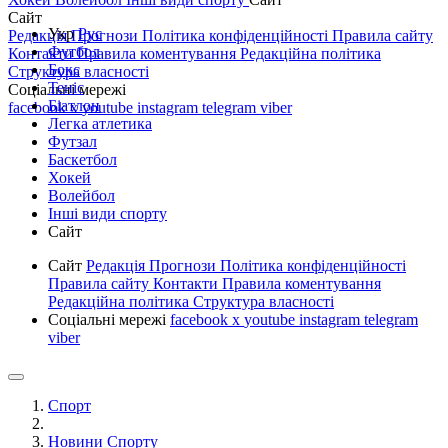
Сайт
Укр
Рус
Редакція
Прогнози
Політика конфіденційності
Правила сайту
Футбол
Контакти
Правила коментування
Редакційна політика
Бокс
Структура власності
Теніс
Соціальні мережі
Біатлон
facebook
x
youtube
instagram
telegram
viber
Легка атлетика
Футзал
Баскетбол
Хокей
Волейбол
Інші види спорту
Сайт
Сайт
Редакція
Прогнози
Політика конфіденційності
Правила сайту
Контакти
Правила коментування
Редакційна політика
Структура власності
Соціальні мережі
facebook
x
youtube
instagram
telegram
viber
Спорт
Новини Спорту