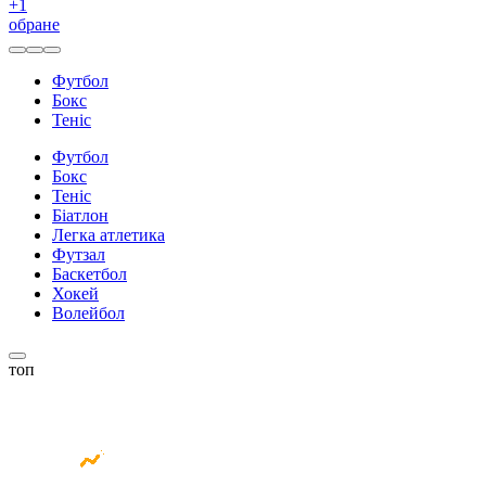
+
1
обране
Футбол
Бокс
Теніс
Футбол
Бокс
Теніс
Біатлон
Легка атлетика
Футзал
Баскетбол
Хокей
Волейбол
топ