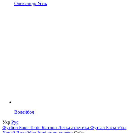
Олександр Усик
Волейбол
Укр
Рус
Футбол
Бокс
Теніс
Біатлон
Легка атлетика
Футзал
Баскетбол
Хокей
Волейбол
Інші види спорту
Сайт