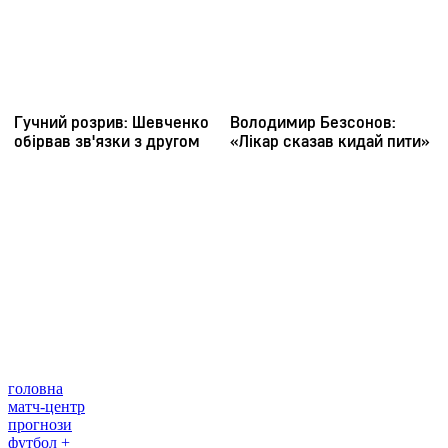
головна
матч-центр
прогнози
футбол +
Обране
САЙТ ФУТБОЛ 24
Редакція
Прогнози
Політика конфіденційності
Правила
сайту
Контакти
Правила коментування
Редакційна
політика
Структура власності
Соціальні мережі
facebook
x
youtube
instagram
telegram
viber