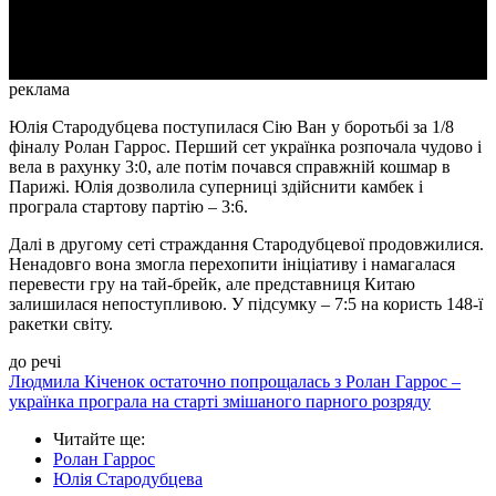
Video
реклама
Юлія Стародубцева поступилася Сію Ван у боротьбі за 1/8
фіналу Ролан Гаррос. Перший сет українка розпочала чудово і
вела в рахунку 3:0, але потім почався справжній кошмар в
Парижі. Юлія дозволила суперниці здійснити камбек і
програла стартову партію – 3:6.
Далі в другому сеті страждання Стародубцевої продовжилися.
Ненадовго вона змогла перехопити ініціативу і намагалася
перевести гру на тай-брейк, але представниця Китаю
залишилася непоступливою. У підсумку – 7:5 на користь 148-ї
ракетки світу.
до речі
Людмила Кіченок остаточно попрощалась з Ролан Гаррос –
українка програла на старті змішаного парного розряду
Читайте ще
:
Ролан Гаррос
Юлія Стародубцева