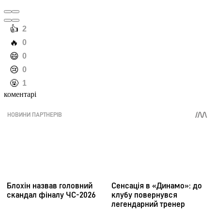
️👍
2
️🔥
0
️😄
0
️😢
0
️🤬
1
коментарі