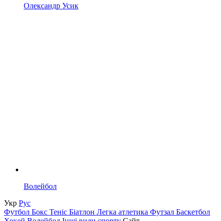
Олександр Усик
Волейбол
Укр
Рус
Футбол
Бокс
Теніс
Біатлон
Легка атлетика
Футзал
Баскетбол
Хокей
Волейбол
Інші види спорту
Сайт