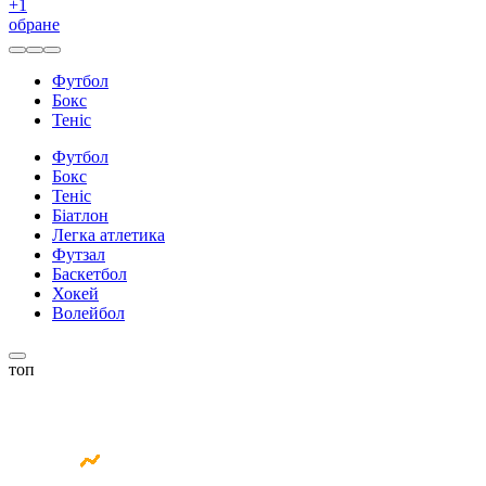
+
1
обране
Футбол
Бокс
Теніс
Футбол
Бокс
Теніс
Біатлон
Легка атлетика
Футзал
Баскетбол
Хокей
Волейбол
топ