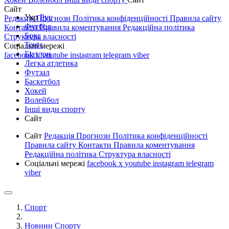
Сайт
Укр
Рус
Редакція
Прогнози
Політика конфіденційності
Правила сайту
Футбол
Контакти
Правила коментування
Редакційна політика
Бокс
Структура власності
Теніс
Соціальні мережі
Біатлон
facebook
x
youtube
instagram
telegram
viber
Легка атлетика
Футзал
Баскетбол
Хокей
Волейбол
Інші види спорту
Сайт
Сайт
Редакція
Прогнози
Політика конфіденційності
Правила сайту
Контакти
Правила коментування
Редакційна політика
Структура власності
Соціальні мережі
facebook
x
youtube
instagram
telegram
viber
Спорт
Новини Спорту