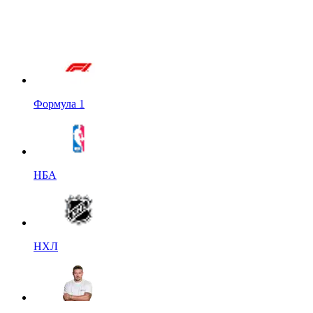
Формула 1
НБА
НХЛ