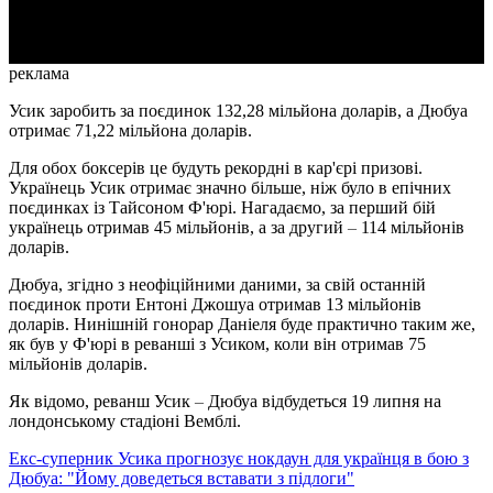
Video
реклама
Усик заробить за поєдинок 132,28 мільйона доларів, а Дюбуа
отримає 71,22 мільйона доларів.
Для обох боксерів це будуть рекордні в кар'єрі призові.
Українець Усик отримає значно більше, ніж було в епічних
поєдинках із Тайсоном Ф'юрі. Нагадаємо, за перший бій
українець отримав 45 мільйонів, а за другий
–
114 мільйонів
доларів.
Дюбуа, згідно з неофіційними даними, за свій останній
поєдинок проти Ентоні Джошуа отримав 13 мільйонів
доларів. Нинішній гонорар Даніеля буде практично таким же,
як був у Ф'юрі в реванші з Усиком, коли він отримав 75
мільйонів доларів.
Як відомо, реванш Усик
–
Дюбуа відбудеться 19 липня на
лондонському стадіоні Вемблі.
Екс-суперник Усика прогнозує нокдаун для українця в бою з
Дюбуа: "Йому доведеться вставати з підлоги"