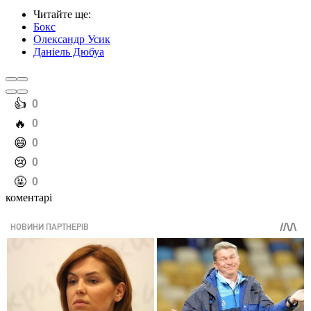
Читайте ще
:
Бокс
Олександр Усик
Даніель Дюбуа
️👍
0
️🔥
0
️😄
0
️😢
0
️🤬
0
коментарі