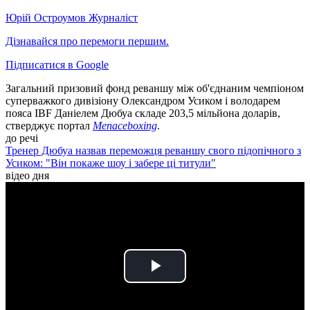
Юрій Остроумов
Журналіст
Дізнавайся про перемоги першим.
Підписатися в Google
Загальний призовий фонд реваншу між об'єднаним чемпіоном
суперважкого дивізіону Олександром Усиком і володарем
пояса IBF Даніелем Дюбуа складе 203,5 мільйона доларів,
стверджує портал
Menaceboxing
.
до речі
Тренер Дюбуа назвав переможця реваншу свого підопічного з
Усиком: "Він покаже шоу і забере ці титули"
відео дня
Play