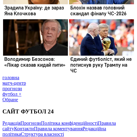
головна
матч-центр
прогнози
футбол +
Обране
САЙТ ФУТБОЛ 24
Редакція
Прогнози
Політика конфіденційності
Правила
сайту
Контакти
Правила коментування
Редакційна
політика
Структура власності