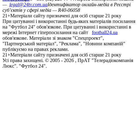
—
legal@24tv.com.ua
Ідентифікатор онлайн-медіа в Реєстрі
суб’єктів у сфері медіа — R40-06058
21+
Матеріали сайту призначені для осіб старше 21 року
При цитуванні і використанні будь-яких матеріалів посилання
на "Футбол 24" обов'язкове. При цитуванні і використанні в
мережі Інтернет гіперпосилання на сайт
football24.ua
обов'язкове. Матеріали зі знаком "Спецпроект",
"Партнерський матеріал", "Реклама", "Новини компаній"
публікуємо на правах реклами.
21+
Матеріали сайту призначені для осіб старше 21 року
Усi права захищенi. © 2005 -
2026
, ПрАТ "Телерадіокомпанія
Люкс". "Футбол 24".