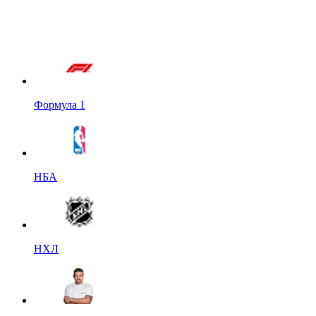
Формула 1
НБА
НХЛ