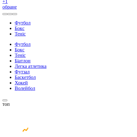
+
1
обране
Футбол
Бокс
Теніс
Футбол
Бокс
Теніс
Біатлон
Легка атлетика
Футзал
Баскетбол
Хокей
Волейбол
топ