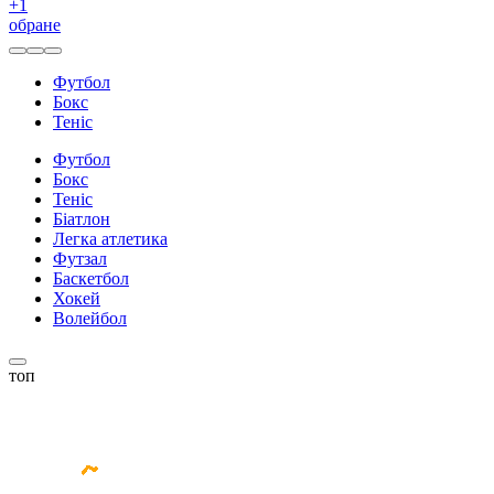
+
1
обране
Футбол
Бокс
Теніс
Футбол
Бокс
Теніс
Біатлон
Легка атлетика
Футзал
Баскетбол
Хокей
Волейбол
топ