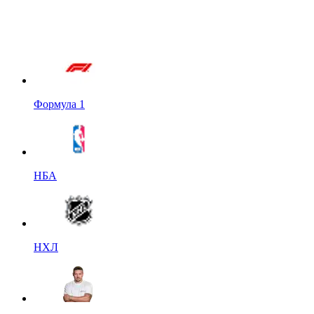
Формула 1
НБА
НХЛ