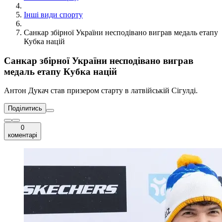
Інші види спорту
Санкар збірної України несподівано виграв медаль етапу
Кубка націй
Санкар збірної України несподівано виграв
медаль етапу Кубка націй
Антон Дукач став призером старту в латвійській Сігулді.
Поділитись
0
коментарі