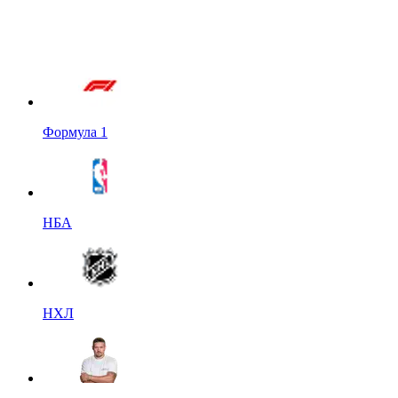
Формула 1
НБА
НХЛ