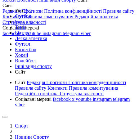
Сайт
Укр
Рус
Редакція
Прогнози
Політика конфіденційності
Правила сайту
Футбол
Контакти
Правила коментування
Редакційна політика
Бокс
Структура власності
Теніс
Соціальні мережі
Біатлон
facebook
x
youtube
instagram
telegram
viber
Легка атлетика
Футзал
Баскетбол
Хокей
Волейбол
Інші види спорту
Сайт
Сайт
Редакція
Прогнози
Політика конфіденційності
Правила сайту
Контакти
Правила коментування
Редакційна політика
Структура власності
Соціальні мережі
facebook
x
youtube
instagram
telegram
viber
Спорт
Новини Спорту