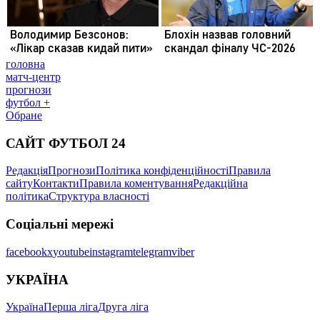
головна
матч-центр
прогнози
футбол +
Обране
САЙТ ФУТБОЛ 24
Редакція
Прогнози
Політика конфіденційності
Правила
сайту
Контакти
Правила коментування
Редакційна
політика
Структура власності
Соціальні мережі
facebook
x
youtube
instagram
telegram
viber
УКРАЇНА
Україна
Перша ліга
Друга ліга