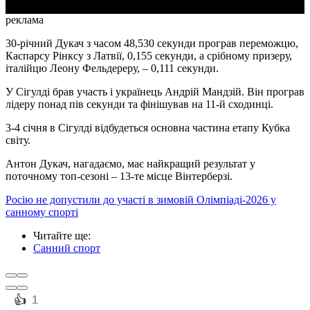
реклама
30-річний Дукач з часом 48,530 секунди програв переможцю,
Каспарсу Рінксу з Латвії, 0,155 секунди, а срібному призеру,
італійцю Леону Фельдереру, – 0,111 секунди.
У Сігулді брав участь і українець Андрій Мандзій. Він програв
лідеру понад пів секунди та фінішував на 11-й сходинці.
3-4 січня в Сігулді відбудеться основна частина етапу Кубка
світу.
Антон Дукач, нагадаємо, має найкращий результат у
поточному топ-сезоні – 13-те місце Вінтерберзі.
Росію не допустили до участі в зимовій Олімпіаді-2026 у
санному спорті
Читайте ще
:
Санний спорт
️👍
1