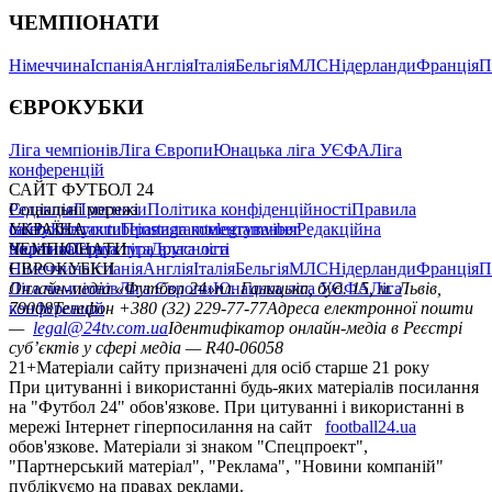
ЧЕМПІОНАТИ
Німеччина
Іспанія
Англія
Італія
Бельгія
МЛС
Нідерланди
Франція
П
ЄВРОКУБКИ
Ліга чемпіонів
Ліга Європи
Юнацька ліга УЄФА
Ліга
конференцій
САЙТ ФУТБОЛ 24
Редакція
Соціальні мережі
Прогнози
Політика конфіденційності
Правила
сайту
facebook
УКРАЇНА
Контакти
x
youtube
Правила коментування
instagram
telegram
viber
Редакційна
політика
Україна
ЧЕМПІОНАТИ
Перша ліга
Структура власності
Друга ліга
Німеччина
ЄВРОКУБКИ
Іспанія
Англія
Італія
Бельгія
МЛС
Нідерланди
Франція
П
Ліга чемпіонів
Онлайн-медіа «Футбол 24»
Ліга Європи
Юнацька ліга УЄФА
пл. Галицька, буд. 15, м. Львів,
Ліга
конференцій
79008
Телефон +380 (32) 229-77-77
Адреса електронної пошти
—
legal@24tv.com.ua
Ідентифікатор онлайн-медіа в Реєстрі
суб’єктів у сфері медіа — R40-06058
21+
Матеріали сайту призначені для осіб старше 21 року
При цитуванні і використанні будь-яких матеріалів посилання
на "Футбол 24" обов'язкове. При цитуванні і використанні в
мережі Інтернет гіперпосилання на сайт
football24.ua
обов'язкове. Матеріали зі знаком "Спецпроект",
"Партнерський матеріал", "Реклама", "Новини компаній"
публікуємо на правах реклами.