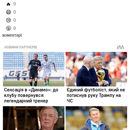
️🔥
0
️😄
0
️😢
0
️🤬
0
коментарі