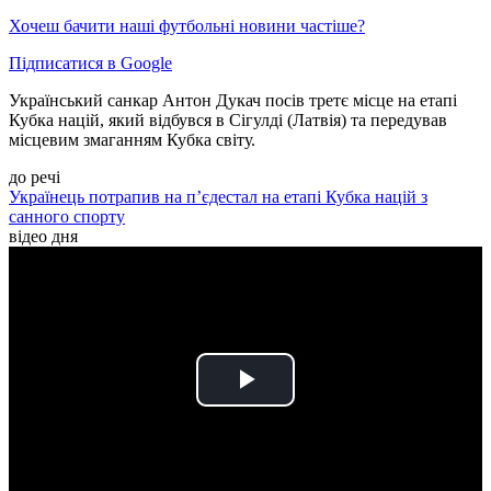
Хочеш бачити наші футбольні новини частіше?
Підписатися в Google
Український санкар Антон Дукач посів третє місце на етапі
Кубка націй, який відбувся в Сігулді (Латвія) та передував
місцевим змаганням Кубка світу.
до речі
Українець потрапив на п’єдестал на етапі Кубка націй з
санного спорту
відео дня
Play
Video