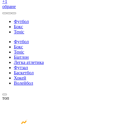
+
1
обране
Футбол
Бокс
Теніс
Футбол
Бокс
Теніс
Біатлон
Легка атлетика
Футзал
Баскетбол
Хокей
Волейбол
топ