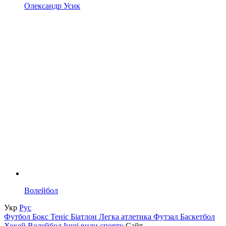
Олександр Усик
Волейбол
Укр
Рус
Футбол
Бокс
Теніс
Біатлон
Легка атлетика
Футзал
Баскетбол
Хокей
Волейбол
Інші види спорту
Сайт