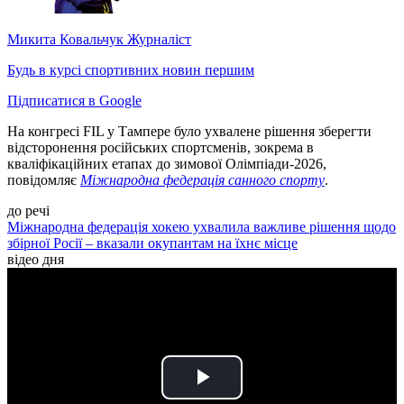
Микита Ковальчук
Журналіст
Будь в курсі спортивних новин першим
Підписатися в Google
На конгресі FIL у Тампере було ухвалене рішення зберегти
відсторонення російських спортсменів, зокрема в
кваліфікаційних етапах до зимової Олімпіади-2026,
повідомляє
Міжнародна федерація санного спорту
.
до речі
Міжнародна федерація хокею ухвалила важливе рішення щодо
збірної Росії – вказали окупантам на їхнє місце
відео дня
Play