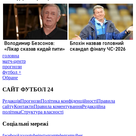
головна
матч-центр
прогнози
футбол +
Обране
САЙТ ФУТБОЛ 24
Редакція
Прогнози
Політика конфіденційності
Правила
сайту
Контакти
Правила коментування
Редакційна
політика
Структура власності
Соціальні мережі
facebook
x
youtube
instagram
telegram
viber