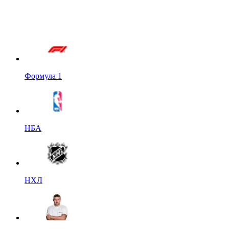
Формула 1
НБА
НХЛ