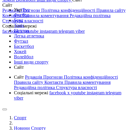
Сайт
Укр
Рус
Редакція
Прогнози
Політика конфіденційності
Правила сайту
Футбол
Контакти
Правила коментування
Редакційна політика
Бокс
Структура власності
Теніс
Соціальні мережі
Біатлон
facebook
x
youtube
instagram
telegram
viber
Легка атлетика
Футзал
Баскетбол
Хокей
Волейбол
Інші види спорту
Сайт
Сайт
Редакція
Прогнози
Політика конфіденційності
Правила сайту
Контакти
Правила коментування
Редакційна політика
Структура власності
Соціальні мережі
facebook
x
youtube
instagram
telegram
viber
Спорт
Новини Спорту