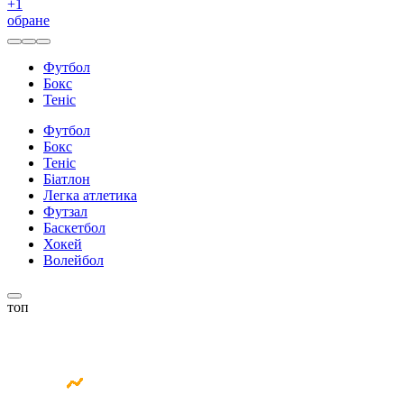
+
1
обране
Футбол
Бокс
Теніс
Футбол
Бокс
Теніс
Біатлон
Легка атлетика
Футзал
Баскетбол
Хокей
Волейбол
топ