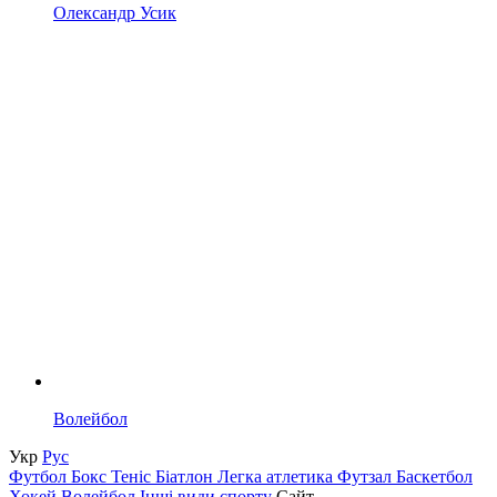
Олександр Усик
Волейбол
Укр
Рус
Футбол
Бокс
Теніс
Біатлон
Легка атлетика
Футзал
Баскетбол
Хокей
Волейбол
Інші види спорту
Сайт