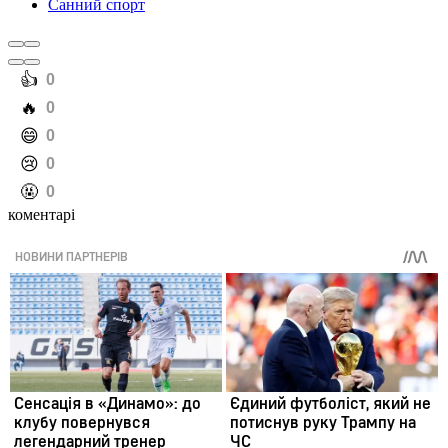
Санний спорт
️👍
0
️🔥
0
️😄
0
️😢
0
️🤬
0
коментарі