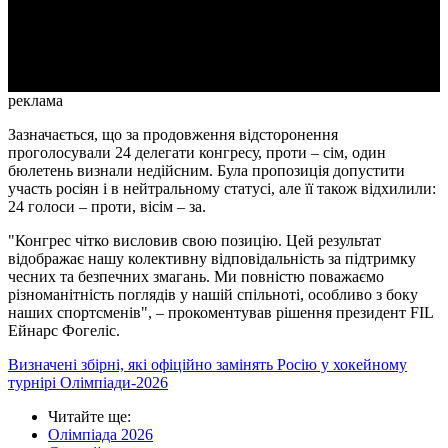
Video
реклама
Зазначається, що за продовження відсторонення
проголосували 24 делегати конгресу, проти – сім, один
бюлетень визнали недійсним. Була пропозиція допустити
участь росіян і в нейтральному статусі, але її також відхилили:
24 голоси – проти, вісім – за.
"Конгрес чітко висловив свою позицію. Цей результат
відображає нашу колективну відповідальність за підтримку
чесних та безпечних змагань. Ми повністю поважаємо
різноманітність поглядів у нашій спільноті, особливо з боку
наших спортсменів", – прокоментував рішення президент FIL
Ейнарс Фогеліс.
Визначені збірні, які офіційно замінять Росію у хокейному
турнірі Олімпіади-2026
Читайте ще
:
Олімпіада 2026