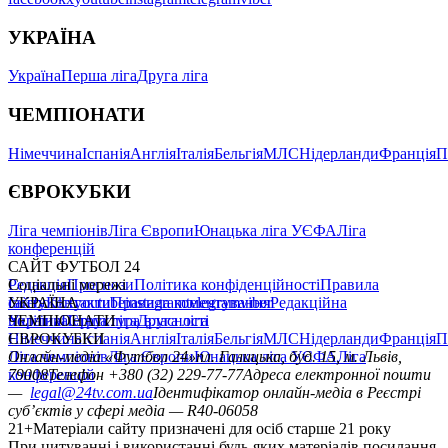
УКРАЇНА
Україна
Перша ліга
Друга ліга
ЧЕМПІОНАТИ
Німеччина
Іспанія
Англія
Італія
Бельгія
МЛС
Нідерланди
Франція
П
ЄВРОКУБКИ
Ліга чемпіонів
Ліга Європи
Юнацька ліга УЄФА
Ліга
конференцій
САЙТ ФУТБОЛ 24
Редакція
Соціальні мережі
Прогнози
Політика конфіденційності
Правила
сайту
facebook
УКРАЇНА
Контакти
x
youtube
Правила коментування
instagram
telegram
viber
Редакційна
політика
Україна
ЧЕМПІОНАТИ
Перша ліга
Структура власності
Друга ліга
Німеччина
ЄВРОКУБКИ
Іспанія
Англія
Італія
Бельгія
МЛС
Нідерланди
Франція
П
Ліга чемпіонів
Онлайн-медіа «Футбол 24»
Ліга Європи
Юнацька ліга УЄФА
пл. Галицька, буд. 15, м. Львів,
Ліга
конференцій
79008
Телефон +380 (32) 229-77-77
Адреса електронної пошти
—
legal@24tv.com.ua
Ідентифікатор онлайн-медіа в Реєстрі
суб’єктів у сфері медіа — R40-06058
21+
Матеріали сайту призначені для осіб старше 21 року
При цитуванні і використанні будь-яких матеріалів посилання