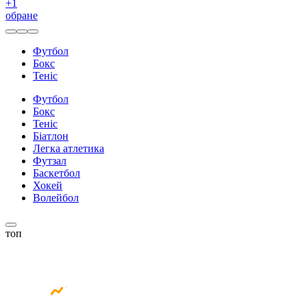
+
1
обране
Футбол
Бокс
Теніс
Футбол
Бокс
Теніс
Біатлон
Легка атлетика
Футзал
Баскетбол
Хокей
Волейбол
топ