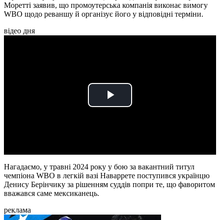
Моретті заявив, що промоутерська компанія виконає вимогу
WBO щодо реваншу й організує його у відповідні терміни.
відео дня
Play
Video
Нагадаємо, у травні 2024 року у бою за вакантний титул
чемпіона WBO в легкій вазі Наваррете поступився українцю
Денису Берінчику за рішенням суддів попри те, що фаворитом
вважався саме мексиканець.
реклама