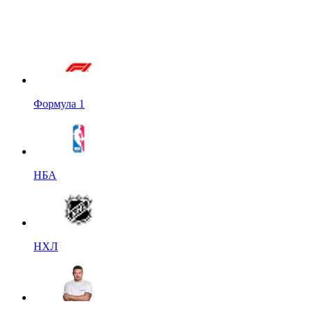
Формула 1
НБА
НХЛ