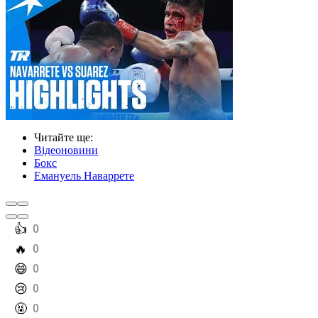
Читайте ще
:
Відеоновини
Бокс
Емануель Наваррете
️👍
0
️🔥
0
️😄
0
️😢
0
️🤬
0