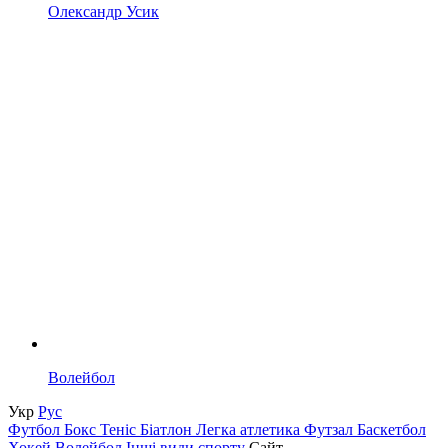
Олександр Усик
Волейбол
Укр
Рус
Футбол
Бокс
Теніс
Біатлон
Легка атлетика
Футзал
Баскетбол
Хокей
Волейбол
Інші види спорту
Сайт