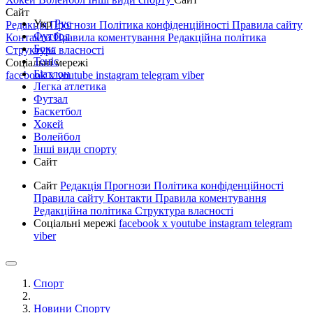
Сайт
Укр
Рус
Редакція
Прогнози
Політика конфіденційності
Правила сайту
Футбол
Контакти
Правила коментування
Редакційна політика
Бокс
Структура власності
Теніс
Соціальні мережі
Біатлон
facebook
x
youtube
instagram
telegram
viber
Легка атлетика
Футзал
Баскетбол
Хокей
Волейбол
Інші види спорту
Сайт
Сайт
Редакція
Прогнози
Політика конфіденційності
Правила сайту
Контакти
Правила коментування
Редакційна політика
Структура власності
Соціальні мережі
facebook
x
youtube
instagram
telegram
viber
Спорт
Новини Спорту