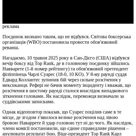
Video
реклама
Поєдинок визнано таким, що не відбувся. Світова боксерська
організація (WBO) постановила провести обов'язковий
реванш.
Нагадаємо, 10 травня 2025 року в Сан-Дієго (США) відбувся
вечір боксу від Top Rank, де в головному поєдинку зійшлись
Навварете (1-й номер рейтингу) та обов'язковий претендент
філіппінець Чарлі Суарес (18-0, 10 КО). У 8-му раунді суддя
Едвард Коллантес зупинив бій через сильне розсічення у
мексиканця. Рефері не бачив моменту інциденту і вважав, що
розсічення в шостому раунді сталося внаслідок випадкового
зіткнення головами. Як наслідок, переможця визначали за
суддівськими записками.
Однак відеоповтор показав, що Суарес поцілив саме в те
місце, де згодом з’явилося велике розсічення над лівою
бровою Наваррете й удар головою тут ні до чого. Як наслідок,
члени комісії постановили, що єдине справедливе рішення –
анулювати результат бою. Віце-президент Top Rank Карл