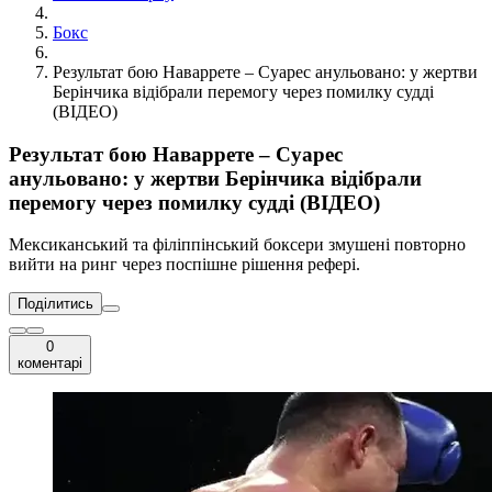
Бокс
Результат бою Наваррете – Суарес анульовано: у жертви
Берінчика відібрали перемогу через помилку судді
(ВІДЕО)
Результат бою Наваррете – Суарес
анульовано: у жертви Берінчика відібрали
перемогу через помилку судді (ВІДЕО)
Мексиканський та філіппінський боксери змушені повторно
вийти на ринг через поспішне рішення рефері.
Поділитись
0
коментарі