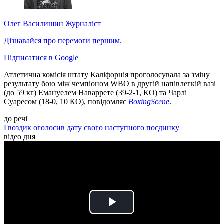
Олег Василишин
Журналіст
Дізнавайся про перемоги першим.
Підписатися в Google
Атлетична комісія штату Каліфорнія проголосувала за зміну
результату бою між чемпіоном WBO в другій напівлегкій вазі
(до 59 кг) Емануелем Наваррете (39-2-1, КО) та Чарлі
Суаресом (18-0, 10 КО), повідомляє
BoxingScene
.
до речі
Гвоздик оголосив дату свого наступного поєдинку
відео дня
Play