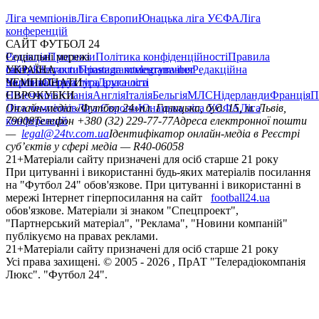
Ліга чемпіонів
Ліга Європи
Юнацька ліга УЄФА
Ліга
конференцій
САЙТ ФУТБОЛ 24
Редакція
Соціальні мережі
Прогнози
Політика конфіденційності
Правила
сайту
facebook
УКРАЇНА
Контакти
x
youtube
Правила коментування
instagram
telegram
viber
Редакційна
політика
Україна
ЧЕМПІОНАТИ
Перша ліга
Структура власності
Друга ліга
Німеччина
ЄВРОКУБКИ
Іспанія
Англія
Італія
Бельгія
МЛС
Нідерланди
Франція
П
Ліга чемпіонів
Онлайн-медіа «Футбол 24»
Ліга Європи
Юнацька ліга УЄФА
пл. Галицька, буд. 15, м. Львів,
Ліга
конференцій
79008
Телефон +380 (32) 229-77-77
Адреса електронної пошти
—
legal@24tv.com.ua
Ідентифікатор онлайн-медіа в Реєстрі
суб’єктів у сфері медіа — R40-06058
21+
Матеріали сайту призначені для осіб старше 21 року
При цитуванні і використанні будь-яких матеріалів посилання
на "Футбол 24" обов'язкове. При цитуванні і використанні в
мережі Інтернет гіперпосилання на сайт
football24.ua
обов'язкове. Матеріали зі знаком "Спецпроект",
"Партнерський матеріал", "Реклама", "Новини компаній"
публікуємо на правах реклами.
21+
Матеріали сайту призначені для осіб старше 21 року
Усi права захищенi. © 2005 -
2026
, ПрАТ "Телерадіокомпанія
Люкс". "Футбол 24".