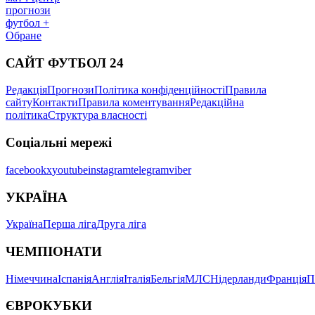
прогнози
футбол +
Обране
САЙТ ФУТБОЛ 24
Редакція
Прогнози
Політика конфіденційності
Правила
сайту
Контакти
Правила коментування
Редакційна
політика
Структура власності
Соціальні мережі
facebook
x
youtube
instagram
telegram
viber
УКРАЇНА
Україна
Перша ліга
Друга ліга
ЧЕМПІОНАТИ
Німеччина
Іспанія
Англія
Італія
Бельгія
МЛС
Нідерланди
Франція
П
ЄВРОКУБКИ