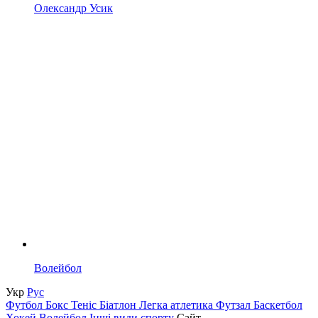
Олександр Усик
Волейбол
Укр
Рус
Футбол
Бокс
Теніс
Біатлон
Легка атлетика
Футзал
Баскетбол
Хокей
Волейбол
Інші види спорту
Сайт