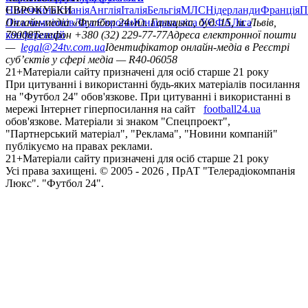
Німеччина
ЄВРОКУБКИ
Іспанія
Англія
Італія
Бельгія
МЛС
Нідерланди
Франція
П
Ліга чемпіонів
Онлайн-медіа «Футбол 24»
Ліга Європи
Юнацька ліга УЄФА
пл. Галицька, буд. 15, м. Львів,
Ліга
конференцій
79008
Телефон +380 (32) 229-77-77
Адреса електронної пошти
—
legal@24tv.com.ua
Ідентифікатор онлайн-медіа в Реєстрі
суб’єктів у сфері медіа — R40-06058
21+
Матеріали сайту призначені для осіб старше 21 року
При цитуванні і використанні будь-яких матеріалів посилання
на "Футбол 24" обов'язкове. При цитуванні і використанні в
мережі Інтернет гіперпосилання на сайт
football24.ua
обов'язкове. Матеріали зі знаком "Спецпроект",
"Партнерський матеріал", "Реклама", "Новини компаній"
публікуємо на правах реклами.
21+
Матеріали сайту призначені для осіб старше 21 року
Усi права захищенi. © 2005 -
2026
, ПрАТ "Телерадіокомпанія
Люкс". "Футбол 24".