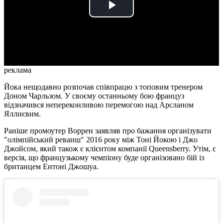
Play
Video
реклама
Йока нещодавно розпочав співпрацю з топовим тренером
Доном Чарльзом. У своєму останньому бою француз
відзначився непереконливою перемогою над Арсланом
Яллиєвим.
Раніше промоутер Воррен заявляв про бажання організувати
"олімпійський реванш" 2016 року між Тоні Йокою і Джо
Джойсом, який також є клієнтом компанії Queensberry. Утім, є
версія, що французькому чемпіону буде організовано бій із
британцем Ентоні Джошуа.