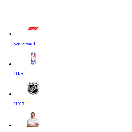
Формула 1
НБА
НХЛ