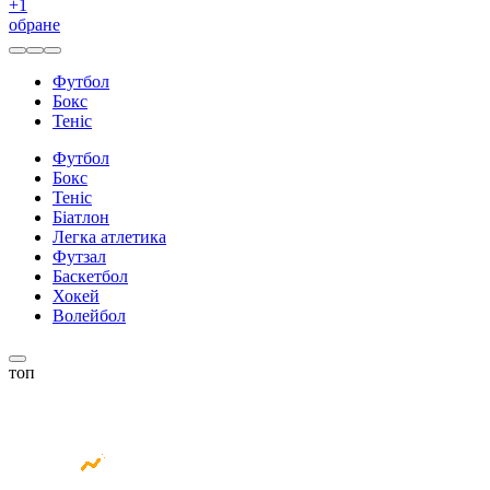
+
1
обране
Футбол
Бокс
Теніс
Футбол
Бокс
Теніс
Біатлон
Легка атлетика
Футзал
Баскетбол
Хокей
Волейбол
топ