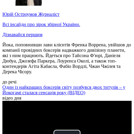
Юрій Остроумов
Журналіст
Всі інсайди про зірок збірної України.
Дізнавайся першим
Йока, поповнивши лави клієнтів Френка Воррена, увійшов до
компанії провідних боксерів надважкого дивізіону планети,
які з ним працюють. Йдеться про Тайсона Ф'юрі, Даніеля
Дюбуа, Джозефа Паркера, Лоуренса Околі, а також топ-
контендерів Агіта Кабаєла, Фабіо Вордлі, Чжан Чжілея та
Дерека Чісору.
до речі
Один із найкращих боксерів світу позбувся двох титулів – у
Йокогамі сталася сенсація року (ВІДЕО)
відео дня