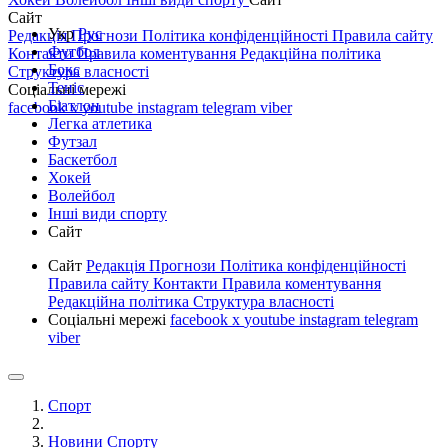
Сайт
Укр
Рус
Редакція
Прогнози
Політика конфіденційності
Правила сайту
Футбол
Контакти
Правила коментування
Редакційна політика
Бокс
Структура власності
Теніс
Соціальні мережі
Біатлон
facebook
x
youtube
instagram
telegram
viber
Легка атлетика
Футзал
Баскетбол
Хокей
Волейбол
Інші види спорту
Сайт
Сайт
Редакція
Прогнози
Політика конфіденційності
Правила сайту
Контакти
Правила коментування
Редакційна політика
Структура власності
Соціальні мережі
facebook
x
youtube
instagram
telegram
viber
Спорт
Новини Спорту