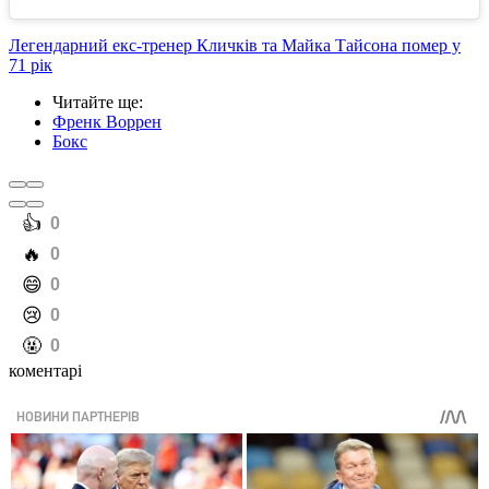
Легендарний екс-тренер Кличків та Майка Тайсона помер у
71 рік
Читайте ще
:
Френк Воррен
Бокс
️👍
0
️🔥
0
️😄
0
️😢
0
️🤬
0
коментарі