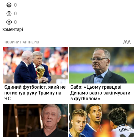
️😄
0
️😢
0
️🤬
0
коментарі