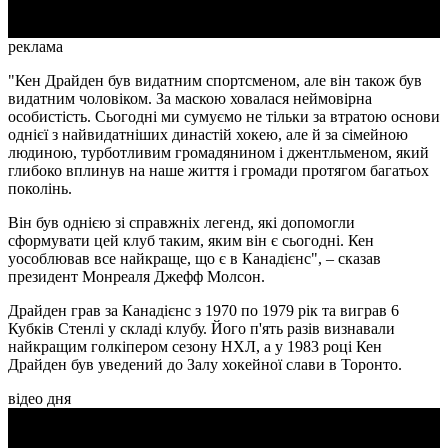
реклама
"Кен Драйден був видатним спортсменом, але він також був
видатним чоловіком. За маскою ховалася неймовірна
особистість. Сьогодні ми сумуємо не тільки за втратою основи
однієї з найвидатніших династій хокею, але й за сімейною
людиною, турботливим громадянином і джентльменом, який
глибоко вплинув на наше життя і громади протягом багатьох
поколінь.
Він був однією зі справжніх легенд, які допомогли
сформувати цей клуб таким, яким він є сьогодні. Кен
уособлював все найкраще, що є в Канадієнс", – сказав
президент Монреаля Джефф Молсон.
Драйден грав за Канадієнс з 1970 по 1979 рік та виграв 6
Кубків Стенлі у складі клубу. Його п'ять разів визнавали
найкращим голкіпером сезону НХЛ, а у 1983 році Кен
Драйден був уведений до Залу хокейної слави в Торонто.
відео дня