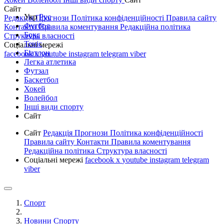
Сайт
Укр
Рус
Редакція
Прогнози
Політика конфіденційності
Правила сайту
Футбол
Контакти
Правила коментування
Редакційна політика
Бокс
Структура власності
Теніс
Соціальні мережі
Біатлон
facebook
x
youtube
instagram
telegram
viber
Легка атлетика
Футзал
Баскетбол
Хокей
Волейбол
Інші види спорту
Сайт
Сайт
Редакція
Прогнози
Політика конфіденційності
Правила сайту
Контакти
Правила коментування
Редакційна політика
Структура власності
Соціальні мережі
facebook
x
youtube
instagram
telegram
viber
Спорт
Новини Спорту