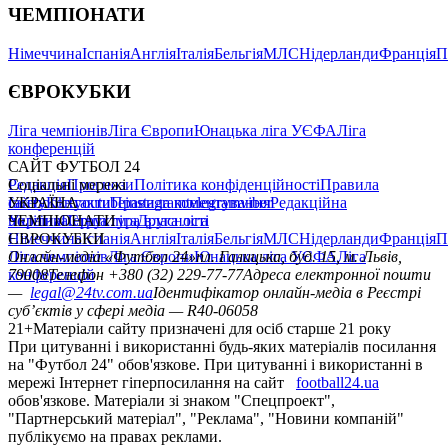
ЧЕМПІОНАТИ
Німеччина
Іспанія
Англія
Італія
Бельгія
МЛС
Нідерланди
Франція
П
ЄВРОКУБКИ
Ліга чемпіонів
Ліга Європи
Юнацька ліга УЄФА
Ліга
конференцій
САЙТ ФУТБОЛ 24
Редакція
Соціальні мережі
Прогнози
Політика конфіденційності
Правила
сайту
facebook
УКРАЇНА
Контакти
x
youtube
Правила коментування
instagram
telegram
viber
Редакційна
політика
Україна
ЧЕМПІОНАТИ
Перша ліга
Структура власності
Друга ліга
Німеччина
ЄВРОКУБКИ
Іспанія
Англія
Італія
Бельгія
МЛС
Нідерланди
Франція
П
Ліга чемпіонів
Онлайн-медіа «Футбол 24»
Ліга Європи
Юнацька ліга УЄФА
пл. Галицька, буд. 15, м. Львів,
Ліга
конференцій
79008
Телефон +380 (32) 229-77-77
Адреса електронної пошти
—
legal@24tv.com.ua
Ідентифікатор онлайн-медіа в Реєстрі
суб’єктів у сфері медіа — R40-06058
21+
Матеріали сайту призначені для осіб старше 21 року
При цитуванні і використанні будь-яких матеріалів посилання
на "Футбол 24" обов'язкове. При цитуванні і використанні в
мережі Інтернет гіперпосилання на сайт
football24.ua
обов'язкове. Матеріали зі знаком "Спецпроект",
"Партнерський матеріал", "Реклама", "Новини компаній"
публікуємо на правах реклами.