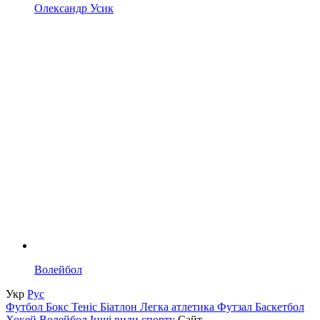
Олександр Усик
Волейбол
Укр
Рус
Футбол
Бокс
Теніс
Біатлон
Легка атлетика
Футзал
Баскетбол
Хокей
Волейбол
Інші види спорту
Сайт