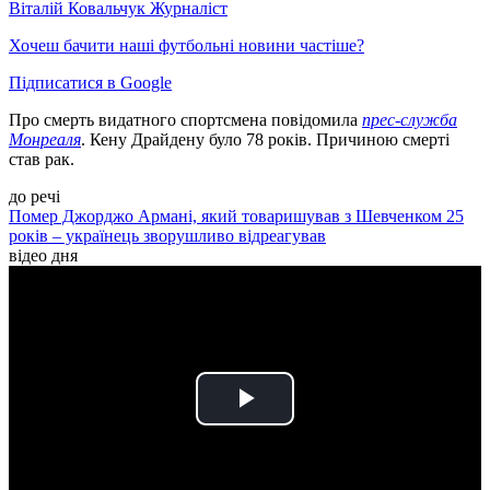
Віталій Ковальчук
Журналіст
Хочеш бачити наші футбольні новини частіше?
Підписатися в Google
Про смерть видатного спортсмена повідомила
прес-служба
Монреаля
. Кену Драйдену було 78 років. Причиною смерті
став рак.
до речі
Помер Джорджо Армані, який товаришував з Шевченком 25
років – українець зворушливо відреагував
відео дня
Play
Video