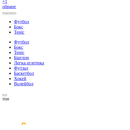
+
1
обране
Футбол
Бокс
Теніс
Футбол
Бокс
Теніс
Біатлон
Легка атлетика
Футзал
Баскетбол
Хокей
Волейбол
топ