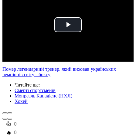
Play
Video
Помер легендарний тренер, який виховав українських
чемпіонів світу з боксу
Читайте ще
:
Смерті спортсменів
Монреаль Канадієнс (НХЛ)
Хокей
️👍
0
️🔥
0