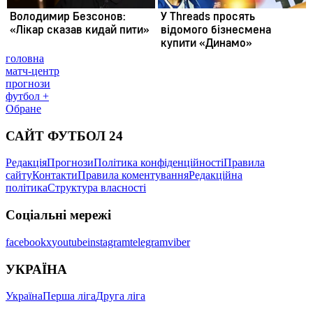
головна
матч-центр
прогнози
футбол +
Обране
САЙТ ФУТБОЛ 24
Редакція
Прогнози
Політика конфіденційності
Правила
сайту
Контакти
Правила коментування
Редакційна
політика
Структура власності
Соціальні мережі
facebook
x
youtube
instagram
telegram
viber
УКРАЇНА
Україна
Перша ліга
Друга ліга