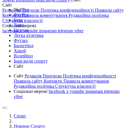
Сайт
Укр
Рус
Редакція
Прогнози
Політика конфіденційності
Правила сайту
Футбол
Контакти
Правила коментування
Редакційна політика
Бокс
Структура власності
Теніс
Соціальні мережі
Біатлон
facebook
x
youtube
instagram
telegram
viber
Легка атлетика
Футзал
Баскетбол
Хокей
Волейбол
Інші види спорту
Сайт
Сайт
Редакція
Прогнози
Політика конфіденційності
Правила сайту
Контакти
Правила коментування
Редакційна політика
Структура власності
Соціальні мережі
facebook
x
youtube
instagram
telegram
viber
Спорт
Новини Спорту