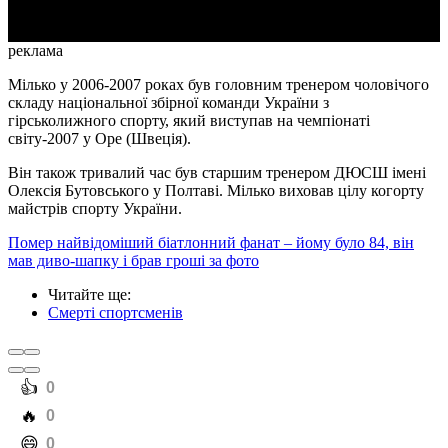
реклама
Мілько у 2006-2007 роках був головним тренером чоловічого
складу національної збірної команди України з
гірськолижного спорту, який виступав на чемпіонаті
світу-2007 у Оре (Швеція).
Він також тривалий час був старшим тренером ДЮСШ імені
Олексія Бутовського у Полтаві. Мілько виховав цілу когорту
майстрів спорту України.
Помер найвідоміший біатлонний фанат – йому було 84, він
мав диво-шапку і брав гроші за фото
Читайте ще
:
Смерті спортсменів
️👍
0
️🔥
0
️😄
0