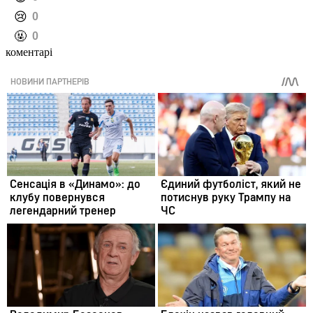
️😢
0
️🤬
0
коментарі