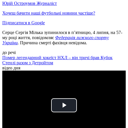
Юрій Остроумов
Журналіст
Хочеш бачити наші футбольні новини частіше?
Підписатися в Google
Серце Сергія Мілька зупинилося в п’ятницю, 4 липня, на 57-
му році життя, повідомляє
Федерація лижного спорту
України
. Причина смерті фахівця невідома.
до речі
Помер легендарний хокеїст НХЛ – він тричі брав Кубок
Стенлі разом з Детройтом
відео дня
Play
Video