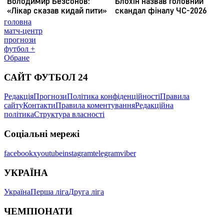
головна
матч-центр
прогнози
футбол +
Обране
САЙТ ФУТБОЛ 24
Редакція
Прогнози
Політика конфіденційності
Правила
сайту
Контакти
Правила коментування
Редакційна
політика
Структура власності
Соціальні мережі
facebook
x
youtube
instagram
telegram
viber
УКРАЇНА
Україна
Перша ліга
Друга ліга
ЧЕМПІОНАТИ