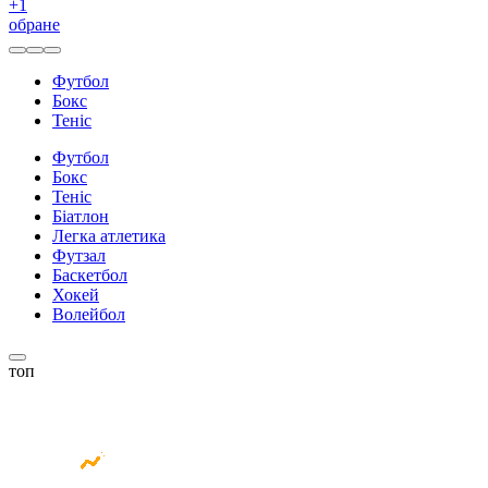
+
1
обране
Футбол
Бокс
Теніс
Футбол
Бокс
Теніс
Біатлон
Легка атлетика
Футзал
Баскетбол
Хокей
Волейбол
топ