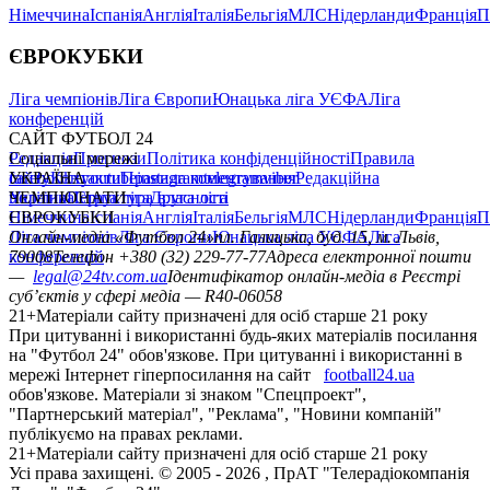
Німеччина
Іспанія
Англія
Італія
Бельгія
МЛС
Нідерланди
Франція
П
ЄВРОКУБКИ
Ліга чемпіонів
Ліга Європи
Юнацька ліга УЄФА
Ліга
конференцій
САЙТ ФУТБОЛ 24
Редакція
Соціальні мережі
Прогнози
Політика конфіденційності
Правила
сайту
facebook
УКРАЇНА
Контакти
x
youtube
Правила коментування
instagram
telegram
viber
Редакційна
політика
Україна
ЧЕМПІОНАТИ
Перша ліга
Структура власності
Друга ліга
Німеччина
ЄВРОКУБКИ
Іспанія
Англія
Італія
Бельгія
МЛС
Нідерланди
Франція
П
Ліга чемпіонів
Онлайн-медіа «Футбол 24»
Ліга Європи
Юнацька ліга УЄФА
пл. Галицька, буд. 15, м. Львів,
Ліга
конференцій
79008
Телефон +380 (32) 229-77-77
Адреса електронної пошти
—
legal@24tv.com.ua
Ідентифікатор онлайн-медіа в Реєстрі
суб’єктів у сфері медіа — R40-06058
21+
Матеріали сайту призначені для осіб старше 21 року
При цитуванні і використанні будь-яких матеріалів посилання
на "Футбол 24" обов'язкове. При цитуванні і використанні в
мережі Інтернет гіперпосилання на сайт
football24.ua
обов'язкове. Матеріали зі знаком "Спецпроект",
"Партнерський матеріал", "Реклама", "Новини компаній"
публікуємо на правах реклами.
21+
Матеріали сайту призначені для осіб старше 21 року
Усi права захищенi. © 2005 -
2026
, ПрАТ "Телерадіокомпанія