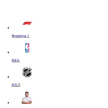
Формула 1
НБА
НХЛ