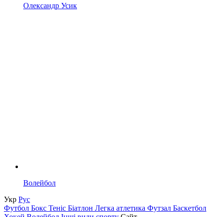
Олександр Усик
Волейбол
Укр
Рус
Футбол
Бокс
Теніс
Біатлон
Легка атлетика
Футзал
Баскетбол
Хокей
Волейбол
Інші види спорту
Сайт