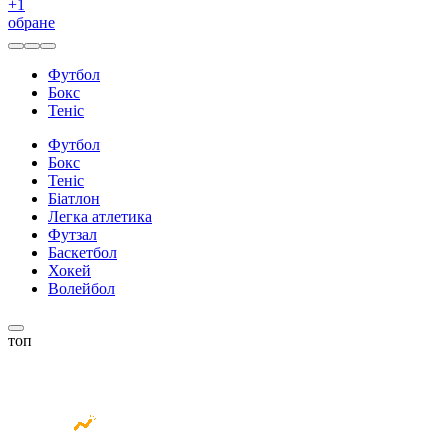
+
1
обране
Футбол
Бокс
Теніс
Футбол
Бокс
Теніс
Біатлон
Легка атлетика
Футзал
Баскетбол
Хокей
Волейбол
топ