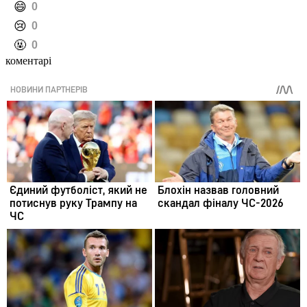
️😄
0
️😢
0
️🤬
0
коментарі