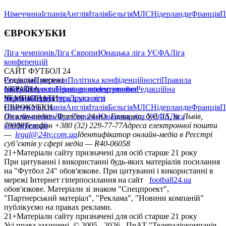
Німеччина
Іспанія
Англія
Італія
Бельгія
МЛС
Нідерланди
Франція
П
ЄВРОКУБКИ
Ліга чемпіонів
Ліга Європи
Юнацька ліга УЄФА
Ліга
конференцій
САЙТ ФУТБОЛ 24
Редакція
Соціальні мережі
Прогнози
Політика конфіденційності
Правила
сайту
facebook
УКРАЇНА
Контакти
x
youtube
Правила коментування
instagram
telegram
viber
Редакційна
політика
Україна
ЧЕМПІОНАТИ
Перша ліга
Структура власності
Друга ліга
Німеччина
ЄВРОКУБКИ
Іспанія
Англія
Італія
Бельгія
МЛС
Нідерланди
Франція
П
Ліга чемпіонів
Онлайн-медіа «Футбол 24»
Ліга Європи
Юнацька ліга УЄФА
пл. Галицька, буд. 15, м. Львів,
Ліга
конференцій
79008
Телефон +380 (32) 229-77-77
Адреса електронної пошти
—
legal@24tv.com.ua
Ідентифікатор онлайн-медіа в Реєстрі
суб’єктів у сфері медіа — R40-06058
21+
Матеріали сайту призначені для осіб старше 21 року
При цитуванні і використанні будь-яких матеріалів посилання
на "Футбол 24" обов'язкове. При цитуванні і використанні в
мережі Інтернет гіперпосилання на сайт
football24.ua
обов'язкове. Матеріали зі знаком "Спецпроект",
"Партнерський матеріал", "Реклама", "Новини компаній"
публікуємо на правах реклами.
21+
Матеріали сайту призначені для осіб старше 21 року
Усi права захищенi. © 2005 -
2026
, ПрАТ "Телерадіокомпанія