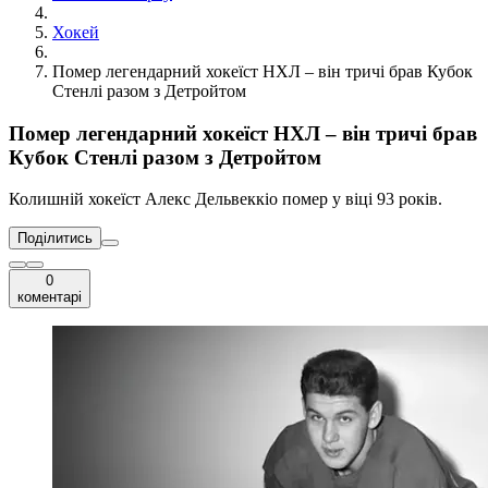
Хокей
Помер легендарний хокеїст НХЛ – він тричі брав Кубок
Стенлі разом з Детройтом
Помер легендарний хокеїст НХЛ – він тричі брав
Кубок Стенлі разом з Детройтом
Колишній хокеїст Алекс Дельвеккіо помер у віці 93 років.
Поділитись
0
коментарі