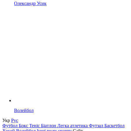
Олександр Усик
Волейбол
Укр
Рус
Футбол
Бокс
Теніс
Біатлон
Легка атлетика
Футзал
Баскетбол
Хокей
Волейбол
Інші види спорту
Сайт