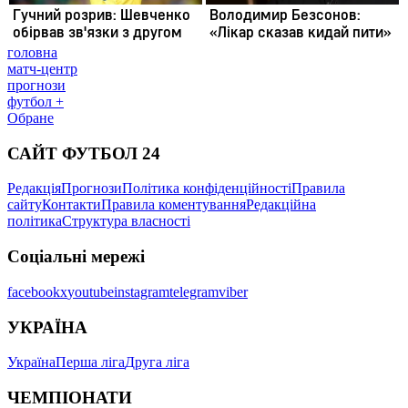
головна
матч-центр
прогнози
футбол +
Обране
САЙТ ФУТБОЛ 24
Редакція
Прогнози
Політика конфіденційності
Правила
сайту
Контакти
Правила коментування
Редакційна
політика
Структура власності
Соціальні мережі
facebook
x
youtube
instagram
telegram
viber
УКРАЇНА
Україна
Перша ліга
Друга ліга
ЧЕМПІОНАТИ