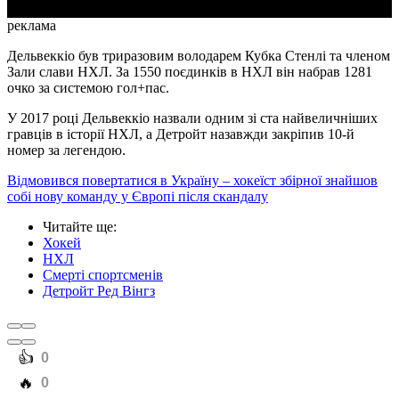
реклама
Дельвеккіо був триразовим володарем Кубка Стенлі та членом
Зали слави НХЛ. За 1550 поєдинків в НХЛ він набрав 1281
очко за системою гол+пас.
У 2017 році Дельвеккіо назвали одним зі ста найвеличніших
гравців в історії НХЛ, а Детройт назавжди закріпив 10-й
номер за легендою.
Відмовився повертатися в Україну – хокеїст збірної знайшов
собі нову команду у Європі після скандалу
Читайте ще
:
Хокей
НХЛ
Смерті спортсменів
Детройт Ред Вінгз
️👍
0
️🔥
0