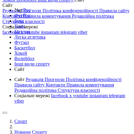
Сайт
Укр
Рус
Редакція
Прогнози
Політика конфіденційності
Правила сайту
Футбол
Контакти
Правила коментування
Редакційна політика
Бокс
Структура власності
Теніс
Соціальні мережі
Біатлон
facebook
x
youtube
instagram
telegram
viber
Легка атлетика
Футзал
Баскетбол
Хокей
Волейбол
Інші види спорту
Сайт
Сайт
Редакція
Прогнози
Політика конфіденційності
Правила сайту
Контакти
Правила коментування
Редакційна політика
Структура власності
Соціальні мережі
facebook
x
youtube
instagram
telegram
viber
Спорт
Новини Спорту