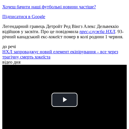
Хочеш бачити наші футбольні новини частіше?
Підписатися в Google
Легендарний гравець Детройт Ред Вінгз Алекс Дельвеккіо
відійшов у засвіти. Про це повідомила
прес-служба НХЛ
. 93-
річний канадський екс-хокеїст помер в колі родини 1 червня.
до речі
НХЛ запроваджує новий елемент екіпірування – все через
трагічну смерть хокеїста
відео дня
Play
Video