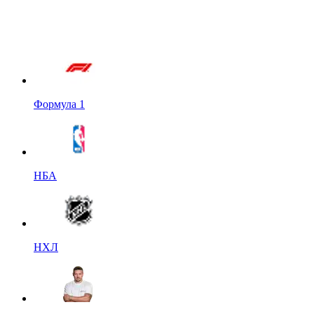
Формула 1
НБА
НХЛ