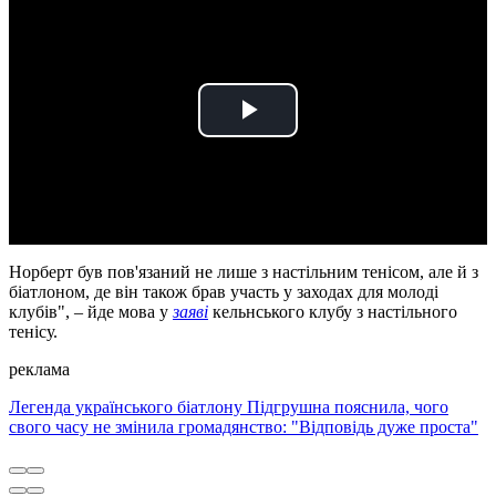
Play
Video
Норберт був пов'язаний не лише з настільним тенісом, але й з
біатлоном, де він також брав участь у заходах для молоді
клубів", – йде мова у
заяві
кельнського клубу з настільного
тенісу.
реклама
Легенда українського біатлону Підгрушна пояснила, чого
свого часу не змінила громадянство: "Відповідь дуже проста"