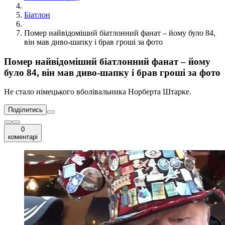
Біатлон
Помер найвідоміший біатлонний фанат – йому було 84,
він мав диво-шапку і брав гроші за фото
Помер найвідоміший біатлонний фанат – йому
було 84, він мав диво-шапку і брав гроші за фото
Не стало німецького вболівальника Норберта Штарке.
Поділитись
0
коментарі