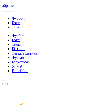
+
1
обране
Футбол
Бокс
Теніс
Футбол
Бокс
Теніс
Біатлон
Легка атлетика
Футзал
Баскетбол
Хокей
Волейбол
топ