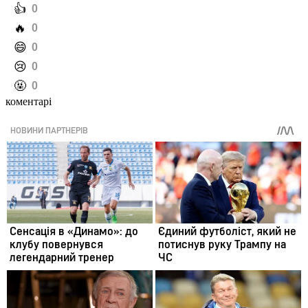
️👍
0
️🔥
0
️😄
0
️😢
0
️🤬
0
коментарі