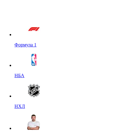
Формула 1
НБА
НХЛ