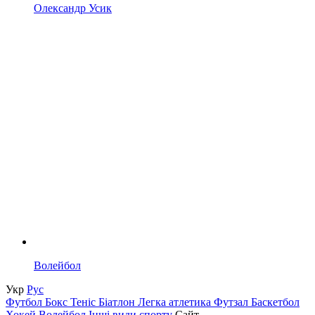
Олександр Усик
Волейбол
Укр
Рус
Футбол
Бокс
Теніс
Біатлон
Легка атлетика
Футзал
Баскетбол
Хокей
Волейбол
Інші види спорту
Сайт