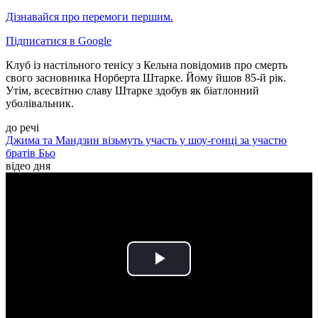
Дізнавайся про перемоги першим.
Підписатися в Google
Клуб із настільного тенісу з Кельна повідомив про смерть
свого засновника Норберта Штарке. Йому йшов 85-й рік.
Утім, всесвітню славу Штарке здобув як біатлонний
уболівальник.
до речі
Джима та Мандзин візьмуть участь у шоу-гонці за участю
братів Бьо
відео дня
Play
Video