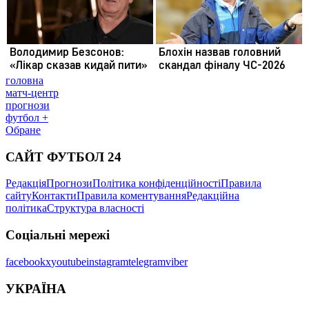
головна
матч-центр
прогнози
футбол +
Обране
САЙТ ФУТБОЛ 24
Редакція
Прогнози
Політика конфіденційності
Правила
сайту
Контакти
Правила коментування
Редакційна
політика
Структура власності
Соціальні мережі
facebook
x
youtube
instagram
telegram
viber
УКРАЇНА