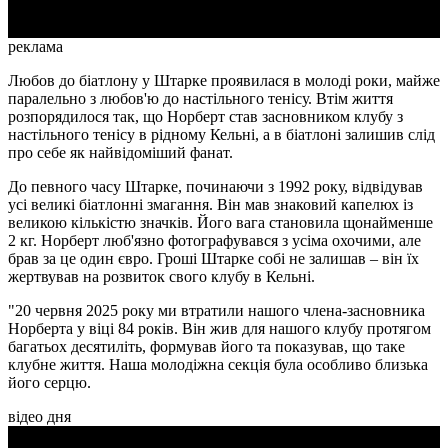
реклама
Любов до біатлону у Штарке проявилася в молоді роки, майже
паралельно з любов'ю до настільного тенісу. Втім життя
розпорядилося так, що Норберт став засновником клубу з
настільного тенісу в рідному Кельні, а в біатлоні залишив слід
про себе як найвідоміший фанат.
До певного часу Штарке, починаючи з 1992 року, відвідував
усі великі біатлонні змагання. Він мав знаковий капелюх із
великою кількістю значків. Його вага становила щонайменше
2 кг. Норберт люб'язно фотографувався з усіма охочими, але
брав за це один євро. Гроші Штарке собі не залишав – він їх
жертвував на розвиток свого клубу в Кельні.
"20 червня 2025 року ми втратили нашого члена-засновника
Норберта у віці 84 років. Він жив для нашого клубу протягом
багатьох десятиліть, формував його та показував, що таке
клубне життя. Наша молодіжна секція була особливо близька
його серцю.
відео дня