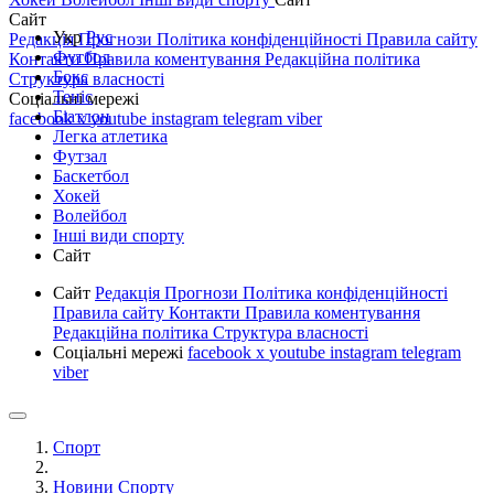
Сайт
Укр
Рус
Редакція
Прогнози
Політика конфіденційності
Правила сайту
Футбол
Контакти
Правила коментування
Редакційна політика
Бокс
Структура власності
Теніс
Соціальні мережі
Біатлон
facebook
x
youtube
instagram
telegram
viber
Легка атлетика
Футзал
Баскетбол
Хокей
Волейбол
Інші види спорту
Сайт
Сайт
Редакція
Прогнози
Політика конфіденційності
Правила сайту
Контакти
Правила коментування
Редакційна політика
Структура власності
Соціальні мережі
facebook
x
youtube
instagram
telegram
viber
Спорт
Новини Спорту