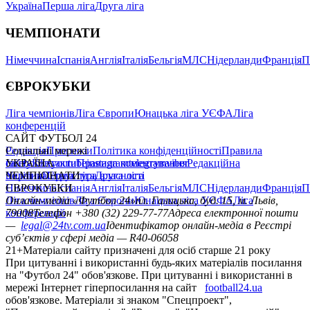
Україна
Перша ліга
Друга ліга
ЧЕМПІОНАТИ
Німеччина
Іспанія
Англія
Італія
Бельгія
МЛС
Нідерланди
Франція
П
ЄВРОКУБКИ
Ліга чемпіонів
Ліга Європи
Юнацька ліга УЄФА
Ліга
конференцій
САЙТ ФУТБОЛ 24
Редакція
Соціальні мережі
Прогнози
Політика конфіденційності
Правила
сайту
facebook
УКРАЇНА
Контакти
x
youtube
Правила коментування
instagram
telegram
viber
Редакційна
політика
Україна
ЧЕМПІОНАТИ
Перша ліга
Структура власності
Друга ліга
Німеччина
ЄВРОКУБКИ
Іспанія
Англія
Італія
Бельгія
МЛС
Нідерланди
Франція
П
Ліга чемпіонів
Онлайн-медіа «Футбол 24»
Ліга Європи
Юнацька ліга УЄФА
пл. Галицька, буд. 15, м. Львів,
Ліга
конференцій
79008
Телефон +380 (32) 229-77-77
Адреса електронної пошти
—
legal@24tv.com.ua
Ідентифікатор онлайн-медіа в Реєстрі
суб’єктів у сфері медіа — R40-06058
21+
Матеріали сайту призначені для осіб старше 21 року
При цитуванні і використанні будь-яких матеріалів посилання
на "Футбол 24" обов'язкове. При цитуванні і використанні в
мережі Інтернет гіперпосилання на сайт
football24.ua
обов'язкове. Матеріали зі знаком "Спецпроект",