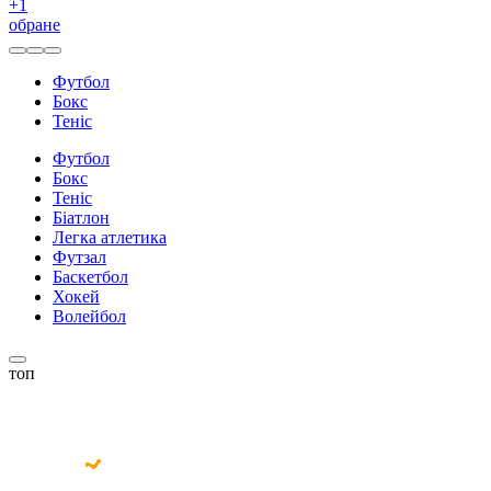
+
1
обране
Футбол
Бокс
Теніс
Футбол
Бокс
Теніс
Біатлон
Легка атлетика
Футзал
Баскетбол
Хокей
Волейбол
топ