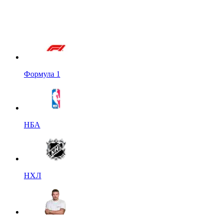
Формула 1
НБА
НХЛ