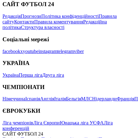
САЙТ ФУТБОЛ 24
Редакція
Прогнози
Політика конфіденційності
Правила
сайту
Контакти
Правила коментування
Редакційна
політика
Структура власності
Соціальні мережі
facebook
x
youtube
instagram
telegram
viber
УКРАЇНА
Україна
Перша ліга
Друга ліга
ЧЕМПІОНАТИ
Німеччина
Іспанія
Англія
Італія
Бельгія
МЛС
Нідерланди
Франція
П
ЄВРОКУБКИ
Ліга чемпіонів
Ліга Європи
Юнацька ліга УЄФА
Ліга
конференцій
САЙТ ФУТБОЛ 24