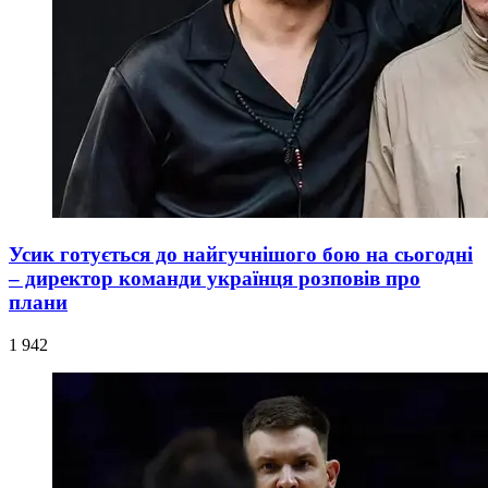
Усик готується до найгучнішого бою на сьогодні
– директор команди українця розповів про
плани
1 942