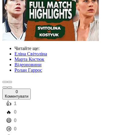
Читайте ще
:
Еліна Світоліна
Марта Костюк
Відеоновини
Ролан Гаррос
0
Коментувати
️👍
1
️🔥
0
️😄
0
️😢
0