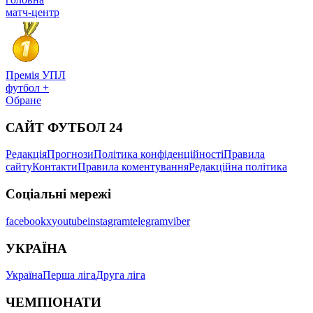
матч-центр
Премія УПЛ
футбол +
Обране
САЙТ ФУТБОЛ 24
Редакція
Прогнози
Політика конфіденційності
Правила
сайту
Контакти
Правила коментування
Редакційна політика
Соціальні мережі
facebook
x
youtube
instagram
telegram
viber
УКРАЇНА
Україна
Перша ліга
Друга ліга
ЧЕМПІОНАТИ