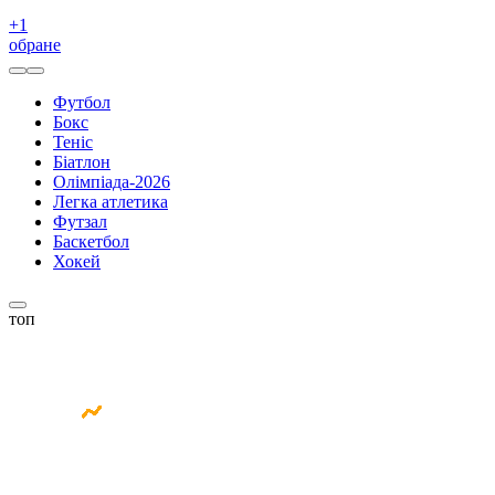
+
1
обране
Футбол
Бокс
Теніс
Біатлон
Олімпіада-2026
Легка атлетика
Футзал
Баскетбол
Хокей
топ