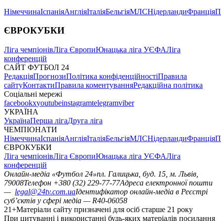
Німеччина
Іспанія
Англія
Італія
Бельгія
МЛС
Нідерланди
Франція
П
ЄВРОКУБКИ
Ліга чемпіонів
Ліга Європи
Юнацька ліга УЄФА
Ліга
конференцій
САЙТ ФУТБОЛ 24
Редакція
Прогнози
Політика конфіденційності
Правила
сайту
Контакти
Правила коментування
Редакційна політика
Соціальні мережі
facebook
x
youtube
instagram
telegram
viber
УКРАЇНА
Україна
Перша ліга
Друга ліга
ЧЕМПІОНАТИ
Німеччина
Іспанія
Англія
Італія
Бельгія
МЛС
Нідерланди
Франція
П
ЄВРОКУБКИ
Ліга чемпіонів
Ліга Європи
Юнацька ліга УЄФА
Ліга
конференцій
Онлайн-медіа «Футбол 24»
пл. Галицька, буд. 15, м. Львів,
79008
Телефон +380 (32) 229-77-77
Адреса електронної пошти
—
legal@24tv.com.ua
Ідентифікатор онлайн-медіа в Реєстрі
суб’єктів у сфері медіа — R40-06058
21+
Матеріали сайту призначені для осіб старше 21 року
При цитуванні і використанні будь-яких матеріалів посилання