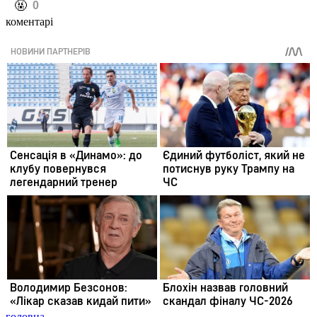
️🤬
0
коментарі
головна