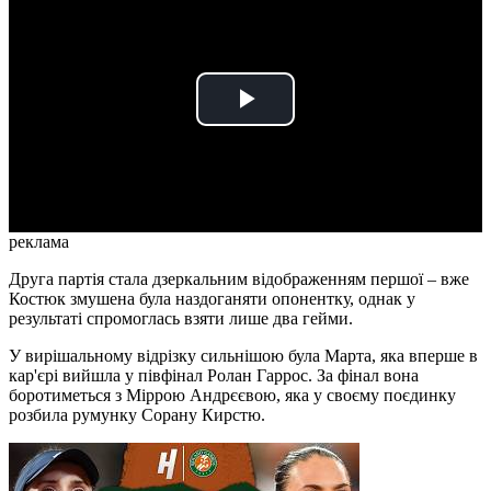
Play
Video
реклама
Друга партія стала дзеркальним відображенням першої – вже
Костюк змушена була наздоганяти опонентку, однак у
результаті спромоглась взяти лише два гейми.
У вирішальному відрізку сильнішою була Марта, яка вперше в
кар'єрі вийшла у півфінал Ролан Гаррос. За фінал вона
боротиметься з Міррою Андрєєвою, яка у своєму поєдинку
розбила румунку Сорану Кирстю.