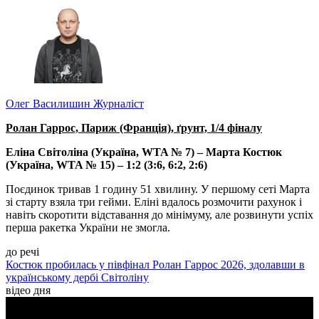
Олег Василишин
Журналіст
Ролан Гаррос, Париж (Франція), ґрунт, 1/4 фіналу
Еліна Світоліна (Україна, WTA № 7) – Марта Костюк
(Україна, WTA № 15) – 1:2 (3:6, 6:2, 2:6)
Поєдинок тривав 1 годину 51 хвилину. У першому сеті Марта
зі старту взяла три гейми. Еліні вдалось розмочити рахунок і
навіть скоротити відставання до мінімуму, але розвинути успіх
перша ракетка України не змогла.
до речі
Костюк пробилась у півфінал Ролан Гаррос 2026, здолавши в
українському дербі Світоліну
відео дня