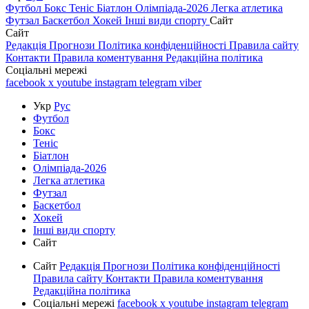
Футбол
Бокс
Теніс
Біатлон
Олімпіада-2026
Легка атлетика
Футзал
Баскетбол
Хокей
Інші види спорту
Сайт
Сайт
Редакція
Прогнози
Політика конфіденційності
Правила сайту
Контакти
Правила коментування
Редакційна політика
Соціальні мережі
facebook
x
youtube
instagram
telegram
viber
Укр
Рус
Футбол
Бокс
Теніс
Біатлон
Олімпіада-2026
Легка атлетика
Футзал
Баскетбол
Хокей
Інші види спорту
Сайт
Сайт
Редакція
Прогнози
Політика конфіденційності
Правила сайту
Контакти
Правила коментування
Редакційна політика
Соціальні мережі
facebook
x
youtube
instagram
telegram