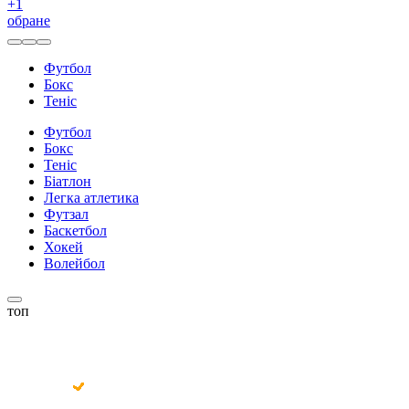
+
1
обране
Футбол
Бокс
Теніс
Футбол
Бокс
Теніс
Біатлон
Легка атлетика
Футзал
Баскетбол
Хокей
Волейбол
топ