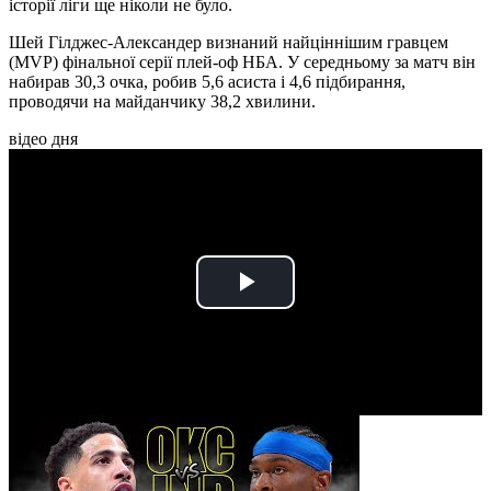
історії ліги ще ніколи не було.
Шей Гілджес-Александер визнаний найціннішим гравцем
(MVP) фінальної серії плей-оф НБА. У середньому за матч він
набирав 30,3 очка, робив 5,6 асиста і 4,6 підбирання,
проводячи на майданчику 38,2 хвилини.
відео дня
Play
Video