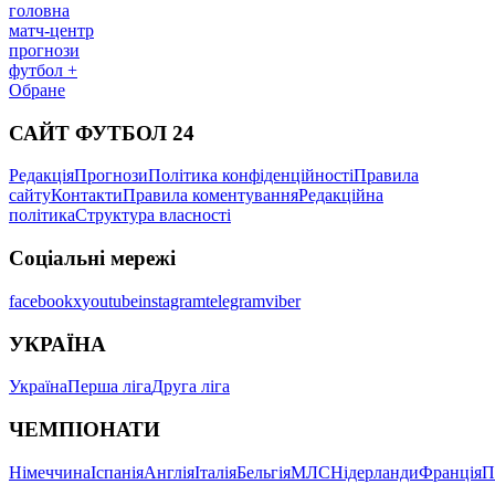
головна
матч-центр
прогнози
футбол +
Обране
САЙТ ФУТБОЛ 24
Редакція
Прогнози
Політика конфіденційності
Правила
сайту
Контакти
Правила коментування
Редакційна
політика
Структура власності
Соціальні мережі
facebook
x
youtube
instagram
telegram
viber
УКРАЇНА
Україна
Перша ліга
Друга ліга
ЧЕМПІОНАТИ
Німеччина
Іспанія
Англія
Італія
Бельгія
МЛС
Нідерланди
Франція
П