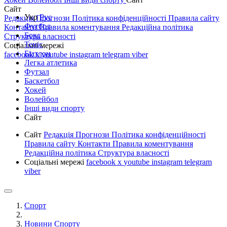
Сайт
Укр
Рус
Редакція
Прогнози
Політика конфіденційності
Правила сайту
Футбол
Контакти
Правила коментування
Редакційна політика
Бокс
Структура власності
Теніс
Соціальні мережі
Біатлон
facebook
x
youtube
instagram
telegram
viber
Легка атлетика
Футзал
Баскетбол
Хокей
Волейбол
Інші види спорту
Сайт
Сайт
Редакція
Прогнози
Політика конфіденційності
Правила сайту
Контакти
Правила коментування
Редакційна політика
Структура власності
Соціальні мережі
facebook
x
youtube
instagram
telegram
viber
Спорт
Новини Спорту