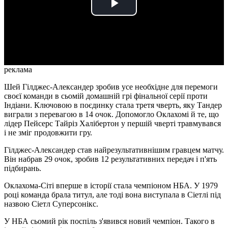
Play
Video
реклама
Шей Гілджес-Александер зробив усе необхідне для перемоги
своєї команди в сьомій домашній грі фінальної серії проти
Індіани. Ключовою в поєдинку стала третя чверть, яку Тандер
виграли з перевагою в 14 очок. Допомогло Оклахомі й те, що
лідер Пейсерс Тайріз Халібертон у першій чверті травмувався
і не зміг продовжити гру.
Гілджес-Александер став найрезультативнішим гравцем матчу.
Він набрав 29 очок, зробив 12 результативних передач і п'ять
підбирань.
Оклахома-Сіті вперше в історії стала чемпіоном НБА. У 1979
році команда брала титул, але тоді вона виступала в Сіетлі під
назвою Сіетл Суперсонікс.
У НБА сьомий рік поспіль з'явився новий чемпіон. Такого в