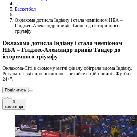
Баскетбол
Оклахома дотисла Індіану і стала чемпіоном НБА –
Гілджес-Александр привів Тандер до історичного
тріумфу
Оклахома дотисла Індіану і стала чемпіоном
НБА – Гілджес-Александр привів Тандер до
історичного тріумфу
Оклахома-Сіті в сьомому матчі фіналу обіграла вдома Індіану.
Результат і звіт про поєдинок – читайте в цій новині "Футбол
24+".
Поділитись
0
коментарі