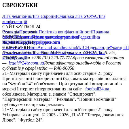
ЄВРОКУБКИ
Ліга чемпіонів
Ліга Європи
Юнацька ліга УЄФА
Ліга
конференцій
САЙТ ФУТБОЛ 24
Редакція
Соціальні мережі
Прогнози
Політика конфіденційності
Правила
сайту
facebook
УКРАЇНА
Контакти
x
youtube
Правила коментування
instagram
telegram
viber
Редакційна
політика
Україна
ЧЕМПІОНАТИ
Перша ліга
Структура власності
Друга ліга
Німеччина
ЄВРОКУБКИ
Іспанія
Англія
Італія
Бельгія
МЛС
Нідерланди
Франція
П
Ліга чемпіонів
Онлайн-медіа «Футбол 24»
Ліга Європи
Юнацька ліга УЄФА
пл. Галицька, буд. 15, м. Львів,
Ліга
конференцій
79008
Телефон +380 (32) 229-77-77
Адреса електронної пошти
—
legal@24tv.com.ua
Ідентифікатор онлайн-медіа в Реєстрі
суб’єктів у сфері медіа — R40-06058
21+
Матеріали сайту призначені для осіб старше 21 року
При цитуванні і використанні будь-яких матеріалів посилання
на "Футбол 24" обов'язкове. При цитуванні і використанні в
мережі Інтернет гіперпосилання на сайт
football24.ua
обов'язкове. Матеріали зі знаком "Спецпроект",
"Партнерський матеріал", "Реклама", "Новини компаній"
публікуємо на правах реклами.
21+
Матеріали сайту призначені для осіб старше 21 року
Усi права захищенi. © 2005 -
2026
, ПрАТ "Телерадіокомпанія
Люкс". "Футбол 24".