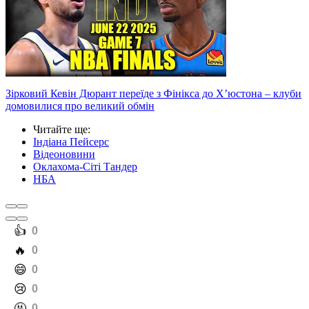
Зірковий Кевін Дюрант переїде з Фінікса до Х’юстона – клуби
домовилися про великий обмін
Читайте ще
:
Індіана Пейсерс
Відеоновини
Оклахома-Сіті Тандер
НБА
️👍
0
️🔥
0
️😄
0
️😢
0
️🤬
0