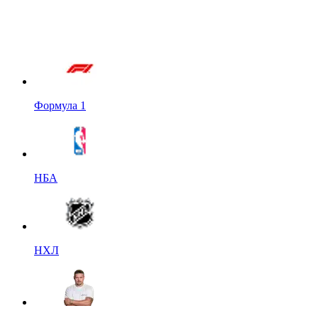
Формула 1
НБА
НХЛ