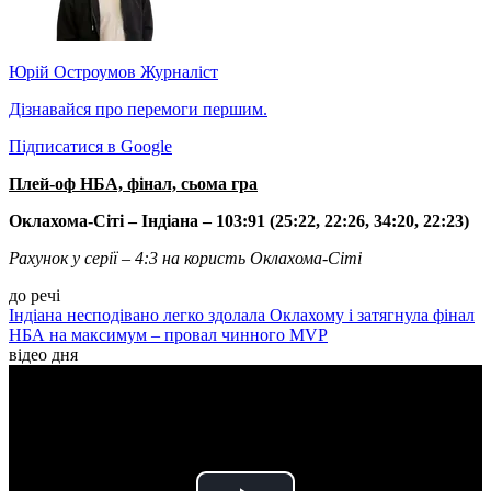
Юрій Остроумов
Журналіст
Дізнавайся про перемоги першим.
Підписатися в Google
Плей-оф НБА, фінал, сьома гра
Оклахома-Сіті – Індіана – 103:91 (25:22, 22:26, 34:20, 22:23)
Рахунок у серії – 4:3 на користь Оклахома-Сіті
до речі
Індіана несподівано легко здолала Оклахому і затягнула фінал
НБА на максимум – провал чинного MVP
відео дня