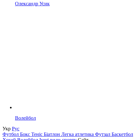
Олександр Усик
Волейбол
Укр
Рус
Футбол
Бокс
Теніс
Біатлон
Легка атлетика
Футзал
Баскетбол
Хокей
Волейбол
Інші види спорту
Сайт