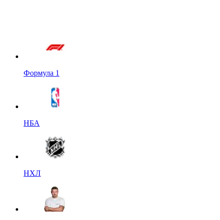
Формула 1
НБА
НХЛ