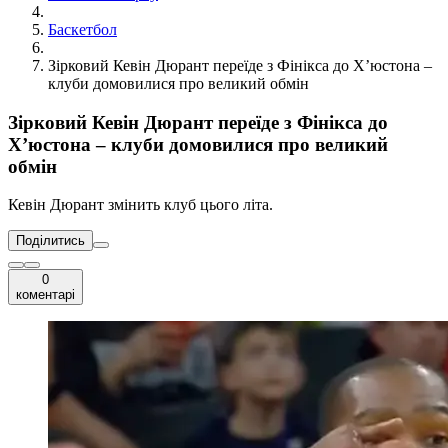
Баскетбол
Зірковий Кевін Дюрант переїде з Фінікса до Х’юстона –
клуби домовилися про великий обмін
Зірковий Кевін Дюрант переїде з Фінікса до
Х’юстона – клуби домовилися про великий
обмін
Кевін Дюрант змінить клуб цього літа.
Поділитись
0
коментарі