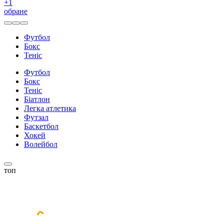
+
1
обране
Футбол
Бокс
Теніс
Футбол
Бокс
Теніс
Біатлон
Легка атлетика
Футзал
Баскетбол
Хокей
Волейбол
топ