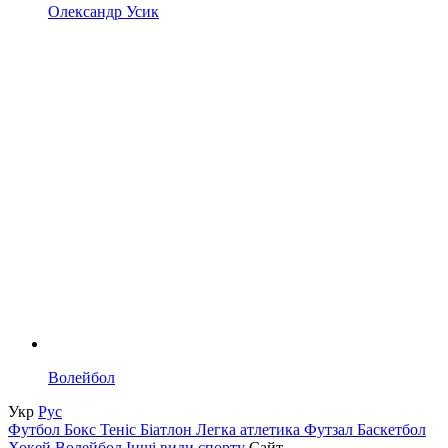
Олександр Усик
Волейбол
Укр
Рус
Футбол
Бокс
Теніс
Біатлон
Легка атлетика
Футзал
Баскетбол
Хокей
Волейбол
Інші види спорту
Сайт