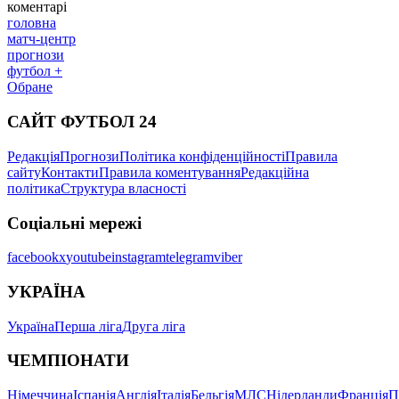
коментарі
головна
матч-центр
прогнози
футбол +
Обране
САЙТ ФУТБОЛ 24
Редакція
Прогнози
Політика конфіденційності
Правила
сайту
Контакти
Правила коментування
Редакційна
політика
Структура власності
Соціальні мережі
facebook
x
youtube
instagram
telegram
viber
УКРАЇНА
Україна
Перша ліга
Друга ліга
ЧЕМПІОНАТИ
Німеччина
Іспанія
Англія
Італія
Бельгія
МЛС
Нідерланди
Франція
П