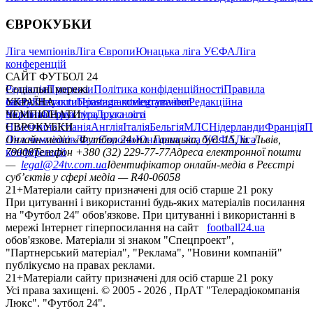
ЄВРОКУБКИ
Ліга чемпіонів
Ліга Європи
Юнацька ліга УЄФА
Ліга
конференцій
САЙТ ФУТБОЛ 24
Редакція
Соціальні мережі
Прогнози
Політика конфіденційності
Правила
сайту
facebook
УКРАЇНА
Контакти
x
youtube
Правила коментування
instagram
telegram
viber
Редакційна
політика
Україна
ЧЕМПІОНАТИ
Перша ліга
Структура власності
Друга ліга
Німеччина
ЄВРОКУБКИ
Іспанія
Англія
Італія
Бельгія
МЛС
Нідерланди
Франція
П
Ліга чемпіонів
Онлайн-медіа «Футбол 24»
Ліга Європи
Юнацька ліга УЄФА
пл. Галицька, буд. 15, м. Львів,
Ліга
конференцій
79008
Телефон +380 (32) 229-77-77
Адреса електронної пошти
—
legal@24tv.com.ua
Ідентифікатор онлайн-медіа в Реєстрі
суб’єктів у сфері медіа — R40-06058
21+
Матеріали сайту призначені для осіб старше 21 року
При цитуванні і використанні будь-яких матеріалів посилання
на "Футбол 24" обов'язкове. При цитуванні і використанні в
мережі Інтернет гіперпосилання на сайт
football24.ua
обов'язкове. Матеріали зі знаком "Спецпроект",
"Партнерський матеріал", "Реклама", "Новини компаній"
публікуємо на правах реклами.
21+
Матеріали сайту призначені для осіб старше 21 року
Усi права захищенi. © 2005 -
2026
, ПрАТ "Телерадіокомпанія
Люкс". "Футбол 24".