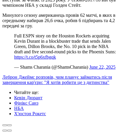
чемпіоном НБА у складі Голден Стейт.
Минулого сезону американець провів 62 матчі, в яких в
середньому набирав 26,6 очка, робив 6 підбирань та 4,2
передачі за гру.
Full ESPN story on the Houston Rockets acquiring
Kevin Durant in a blockbuster trade that sends Jalen
Green, Dillon Brooks, the No. 10 pick in the NBA
draft and five second-round picks to the Phoenix Suns:
https://t.co/t5p6xfbgqk
— Shams Charania (@ShamsCharania)
June 22, 2025
Леброн Джеймс розповів, чим планує займатись після
завершення кар'єри: "Я хотів робити це з дитинства"
Читайте ще
:
Кевін Дюрант
Фінікс Санз
НБА
Х'юстон Рокетс