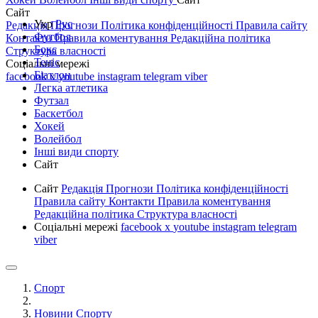
Сайт
Укр
Рус
Редакція
Прогнози
Політика конфіденційності
Правила сайту
Футбол
Контакти
Правила коментування
Редакційна політика
Бокс
Структура власності
Теніс
Соціальні мережі
Біатлон
facebook
x
youtube
instagram
telegram
viber
Легка атлетика
Футзал
Баскетбол
Хокей
Волейбол
Інші види спорту
Сайт
Сайт
Редакція
Прогнози
Політика конфіденційності
Правила сайту
Контакти
Правила коментування
Редакційна політика
Структура власності
Соціальні мережі
facebook
x
youtube
instagram
telegram
viber
Спорт
Новини Спорту