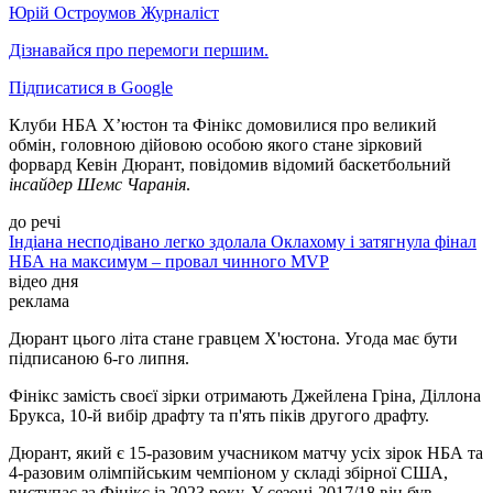
Юрій Остроумов
Журналіст
Дізнавайся про перемоги першим.
Підписатися в Google
Клуби НБА Х’юстон та Фінікс домовилися про великий
обмін, головною дійовою особою якого стане зірковий
форвард Кевін Дюрант, повідомив відомий баскетбольний
інсайдер Шемс Чаранія
.
до речі
Індіана несподівано легко здолала Оклахому і затягнула фінал
НБА на максимум – провал чинного MVP
відео дня
реклама
Дюрант цього літа стане гравцем Х'юстона. Угода має бути
підписаною 6-го липня.
Фінікс замість своєї зірки отримають Джейлена Гріна, Діллона
Брукса, 10-й вибір драфту та п'ять піків другого драфту.
Дюрант, який є 15-разовим учасником матчу усіх зірок НБА та
4-разовим олімпійським чемпіоном у складі збірної США,
виступає за Фінікс із 2023 року. У сезоні-2017/18 він був