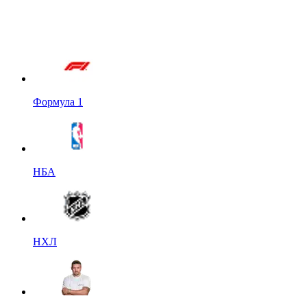
Формула 1
НБА
НХЛ