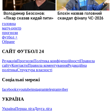
головна
матч-центр
прогнози
футбол +
Обране
САЙТ ФУТБОЛ 24
Редакція
Прогнози
Політика конфіденційності
Правила
сайту
Контакти
Правила коментування
Редакційна
політика
Структура власності
Соціальні мережі
facebook
x
youtube
instagram
telegram
viber
УКРАЇНА
Україна
Перша ліга
Друга ліга