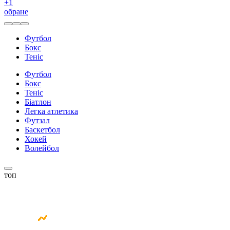
+
1
обране
Футбол
Бокс
Теніс
Футбол
Бокс
Теніс
Біатлон
Легка атлетика
Футзал
Баскетбол
Хокей
Волейбол
топ