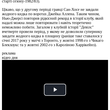
старті сезону-1982/83).
Цікаво, що у другому періоді гравці Сан-Хосе не завдали
жодного кидка по воротах Джейка Аллена. Таким чином,
Нью-Джерсі повторив рідкісний рекорд в історії клубу, який
надалі можна лише повторювати і навіть теоретично
неможливо побити. Загалом у клубній історії "Девілс"
вчетверте провели період, у якому не дозволили супернику
завдати жодного кидка в площину (раніше таке ставалося у
січні 2017 року у матчі з Торонто, у жовтні 1998-го з Чикаго
Блекхоукс та у жовтні 2002-го з Кароліною Харрікейнз).
реклама
відео дня
Play
Video