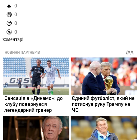
️🔥
0
️😄
0
️😢
0
️🤬
0
коментарі