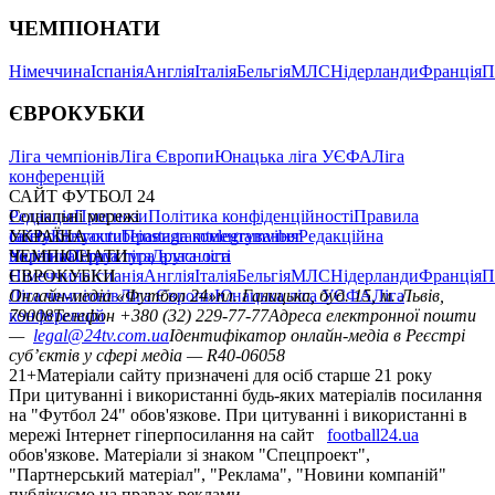
ЧЕМПІОНАТИ
Німеччина
Іспанія
Англія
Італія
Бельгія
МЛС
Нідерланди
Франція
П
ЄВРОКУБКИ
Ліга чемпіонів
Ліга Європи
Юнацька ліга УЄФА
Ліга
конференцій
САЙТ ФУТБОЛ 24
Редакція
Соціальні мережі
Прогнози
Політика конфіденційності
Правила
сайту
facebook
УКРАЇНА
Контакти
x
youtube
Правила коментування
instagram
telegram
viber
Редакційна
політика
Україна
ЧЕМПІОНАТИ
Перша ліга
Структура власності
Друга ліга
Німеччина
ЄВРОКУБКИ
Іспанія
Англія
Італія
Бельгія
МЛС
Нідерланди
Франція
П
Ліга чемпіонів
Онлайн-медіа «Футбол 24»
Ліга Європи
Юнацька ліга УЄФА
пл. Галицька, буд. 15, м. Львів,
Ліга
конференцій
79008
Телефон +380 (32) 229-77-77
Адреса електронної пошти
—
legal@24tv.com.ua
Ідентифікатор онлайн-медіа в Реєстрі
суб’єктів у сфері медіа — R40-06058
21+
Матеріали сайту призначені для осіб старше 21 року
При цитуванні і використанні будь-яких матеріалів посилання
на "Футбол 24" обов'язкове. При цитуванні і використанні в
мережі Інтернет гіперпосилання на сайт
football24.ua
обов'язкове. Матеріали зі знаком "Спецпроект",
"Партнерський матеріал", "Реклама", "Новини компаній"
публікуємо на правах реклами.