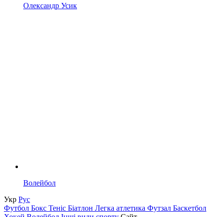
Олександр Усик
Волейбол
Укр
Рус
Футбол
Бокс
Теніс
Біатлон
Легка атлетика
Футзал
Баскетбол
Хокей
Волейбол
Інші види спорту
Сайт