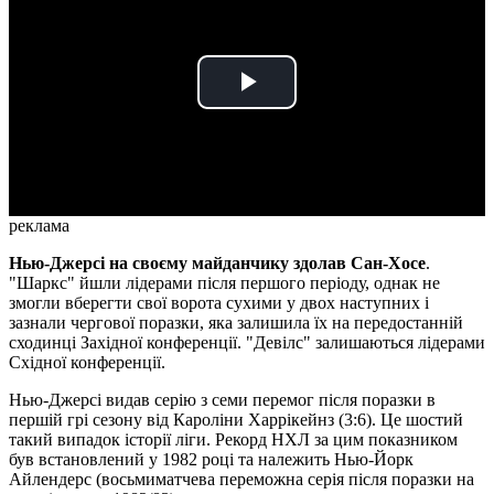
Play
Video
реклама
Нью-Джерсі на своєму майданчику здолав Сан-Хосе
.
"Шаркс" йшли лідерами після першого періоду, однак не
змогли вберегти свої ворота сухими у двох наступних і
зазнали чергової поразки, яка залишила їх на передостанній
сходинці Західної конференції. "Девілс" залишаються лідерами
Східної конференції.
Нью-Джерсі видав серію з семи перемог після поразки в
першій грі сезону від Кароліни Харрікейнз (3:6). Це шостий
такий випадок історії ліги. Рекорд НХЛ за цим показником
був встановлений у 1982 році та належить Нью-Йорк
Айлендерс (восьмиматчева переможна серія після поразки на