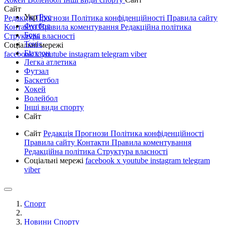
Сайт
Укр
Рус
Редакція
Прогнози
Політика конфіденційності
Правила сайту
Футбол
Контакти
Правила коментування
Редакційна політика
Бокс
Структура власності
Теніс
Соціальні мережі
Біатлон
facebook
x
youtube
instagram
telegram
viber
Легка атлетика
Футзал
Баскетбол
Хокей
Волейбол
Інші види спорту
Сайт
Сайт
Редакція
Прогнози
Політика конфіденційності
Правила сайту
Контакти
Правила коментування
Редакційна політика
Структура власності
Соціальні мережі
facebook
x
youtube
instagram
telegram
viber
Спорт
Новини Спорту