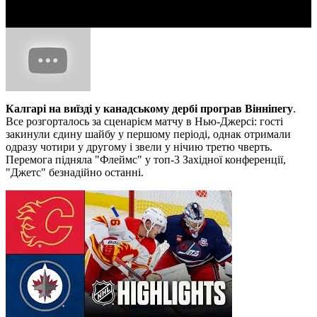
Калгарі на виїзді у канадському дербі програв Вінніпегу
.
Все розгорталось за сценарієм матчу в Нью-Джерсі: гості
закинули єдину шайбу у першому періоді, однак отримали
одразу чотири у другому і звели у нічию третю чверть.
Перемога підняла "Флеймс" у топ-3 Західної конференції,
"Джетс" безнадійно останні.