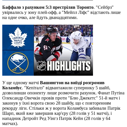
Баффало з рахунком 5:3 престріляв Торонто
. "Сейбрз"
увірвались у зону плей-офф, а "Мейпл Ліфс" відстають лише
на одне очко, але йдуть дванадцятими.
У ще одному матчі
Вашингтон на виїзді розгромив
Коламбус
. "Кепіталз" відвантажили супернику 5 шайб,
дозволивши опоненту лише розмочити рахунок. Фанат Путіна
Олександр Овечкін провів проти "Блю Джекетс" 51-й матч і
закинув у їхні ворота свою 28 шайбу, що є повторенням
рекорду ліги. Стільки ж у ворота Коламбуса забивали Патрік
Шарп, який вже завершив кар'єру (28 голів у 51 матчі), і
нападник Детройт Ред Уінгз Патрік Кейн (28 голів у 64
матчах).