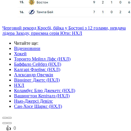
Черговий рекорд Кросбі, бійка у Бостоні з 12 голами, невдача
лідера Заходу, приємна серія Юти: НХЛ
Читайте ще
:
Відеоновини
Хокей
Торонто Мейпл Ліфс (НХЛ)
Баффало Сейбрз (НХЛ)
Калгарі Флеймс (НХЛ)
Алєксандр Овєчкін
Вінніпег Джетс (НХЛ)
НХЛ
Коламбус Блю Джекетс (НХЛ)
Вашингтон Кепіталз (НХЛ)
Нью-Джерсі Девілс
Сан-Хосе Шаркс (НХЛ)
️👍
0