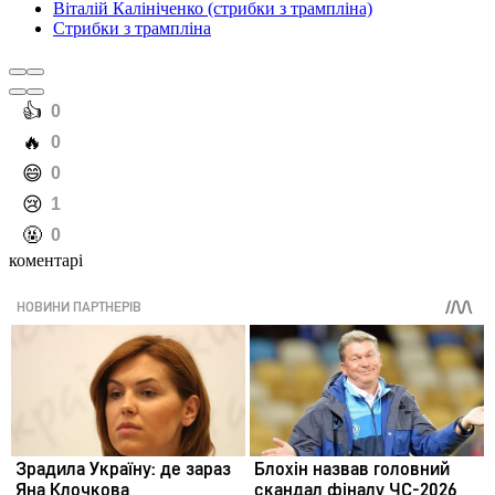
Віталій Калініченко (стрибки з трампліна)
Стрибки з трампліна
️👍
0
️🔥
0
️😄
0
️😢
1
️🤬
0
коментарі