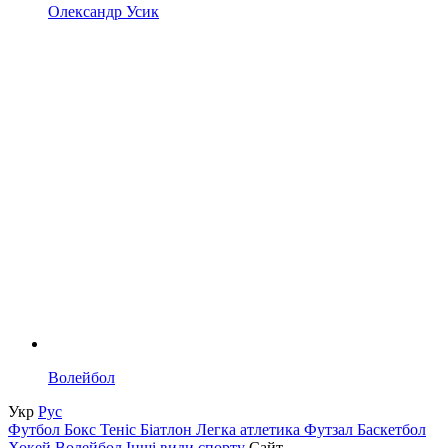
Олександр Усик
Волейбол
Укр
Рус
Футбол
Бокс
Теніс
Біатлон
Легка атлетика
Футзал
Баскетбол
Хокей
Волейбол
Інші види спорту
Сайт