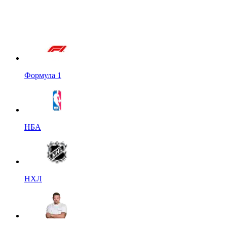
Формула 1
НБА
НХЛ