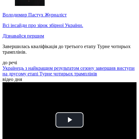
Володимир Пастух
Журналіст
Всі інсайди про зірок збірної України.
Дізнавайся першим
Завершилась кваліфікація до третього етапу Турне чотирьох
трамплінів.
до речі
Українець з найкращим результатом сезону завершив виступи
на другому етапі Турне чотирьох трамплінів
відео дня
Play