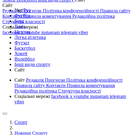
Сайт
Укр
Рус
Редакція
Прогнози
Політика конфіденційності
Правила сайту
Футбол
Контакти
Правила коментування
Редакційна політика
Бокс
Структура власності
Теніс
Соціальні мережі
Біатлон
facebook
x
youtube
instagram
telegram
viber
Легка атлетика
Футзал
Баскетбол
Хокей
Волейбол
Інші види спорту
Сайт
Сайт
Редакція
Прогнози
Політика конфіденційності
Правила сайту
Контакти
Правила коментування
Редакційна політика
Структура власності
Соціальні мережі
facebook
x
youtube
instagram
telegram
viber
Спорт
Новини Спорту