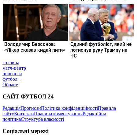
головна
матч-центр
прогнози
футбол +
Обране
САЙТ ФУТБОЛ 24
Редакція
Прогнози
Політика конфіденційності
Правила
сайту
Контакти
Правила коментування
Редакційна
політика
Структура власності
Соціальні мережі