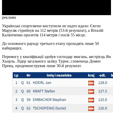
Video
реклама
Українські спортсмени виступили не надто вдало: Євген
Марусяк стрибнув на 112 метрів (53-й результат), а Віталій
Калініченко пролетів 114 метрів і посів 55 місце.
До основного раунду третього етапу проходять лише 50
найкращих.
Перемогу у кваліфікації здобув господар змагань, австрієць Ян
Хьорль. Лідер загального заліку Турне, словенець Домен
Превц, продемонстрував лише 30-й результат.