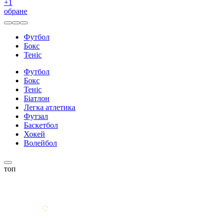
+
1
обране
Футбол
Бокс
Теніс
Футбол
Бокс
Теніс
Біатлон
Легка атлетика
Футзал
Баскетбол
Хокей
Волейбол
топ