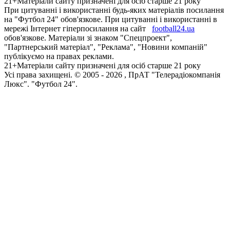
21+
Матеріали сайту призначені для осіб старше 21 року
При цитуванні і використанні будь-яких матеріалів посилання
на "Футбол 24" обов'язкове. При цитуванні і використанні в
мережі Інтернет гіперпосилання на сайт
football24.ua
обов'язкове. Матеріали зі знаком "Спецпроект",
"Партнерський матеріал", "Реклама", "Новини компаній"
публікуємо на правах реклами.
21+
Матеріали сайту призначені для осіб старше 21 року
Усi права захищенi. © 2005 -
2026
, ПрАТ "Телерадіокомпанія
Люкс". "Футбол 24".